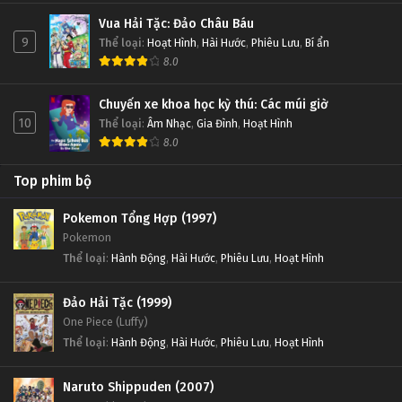
Vua Hải Tặc: Đảo Châu Báu
9
Thể loại
:
Hoạt Hình
,
Hài Hước
,
Phiêu Lưu
,
Bí ẩn
8.0
Chuyến xe khoa học kỳ thú: Các múi giờ
10
Thể loại
:
Âm Nhạc
,
Gia Đình
,
Hoạt Hình
8.0
Top phim bộ
Pokemon Tổng Hợp (1997)
Pokemon
Thể loại
:
Hành Động
,
Hài Hước
,
Phiêu Lưu
,
Hoạt Hình
Đảo Hải Tặc (1999)
One Piece (Luffy)
Thể loại
:
Hành Động
,
Hài Hước
,
Phiêu Lưu
,
Hoạt Hình
Naruto Shippuden (2007)