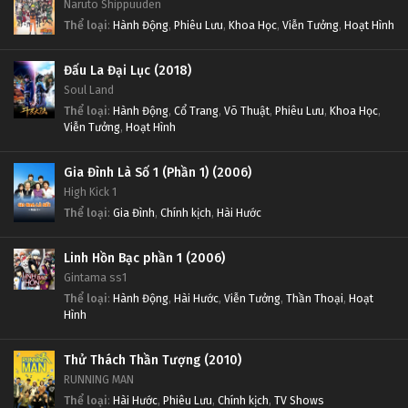
Naruto Shippuuden
Thể loại
:
Hành Động
,
Phiêu Lưu
,
Khoa Học
,
Viễn Tưởng
,
Hoạt Hình
Đấu La Đại Lục (2018)
Soul Land
Thể loại
:
Hành Động
,
Cổ Trang
,
Võ Thuật
,
Phiêu Lưu
,
Khoa Học
,
Viễn Tưởng
,
Hoạt Hình
Gia Đình Là Số 1 (Phần 1) (2006)
High Kick 1
Thể loại
:
Gia Đình
,
Chính kịch
,
Hài Hước
Linh Hồn Bạc phần 1 (2006)
Gintama ss1
Thể loại
:
Hành Động
,
Hài Hước
,
Viễn Tưởng
,
Thần Thoại
,
Hoạt
Hình
Thử Thách Thần Tượng (2010)
RUNNING MAN
Thể loại
:
Hài Hước
,
Phiêu Lưu
,
Chính kịch
,
TV Shows