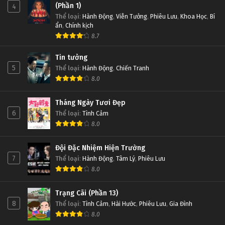
(Phần 1)
4
Thể loại
:
Hành Động
,
Viễn Tưởng
,
Phiêu Lưu
,
Khoa Học
,
Bí
ẩn
,
Chính kịch
8.7
Tin tưởng
5
Thể loại
:
Hành Động
,
Chiến Tranh
8.0
Tháng Ngày Tươi Đẹp
6
Thể loại
:
Tình Cảm
8.0
Đội Đặc Nhiệm Hiện Trường
7
Thể loại
:
Hành Động
,
Tâm Lý
,
Phiêu Lưu
8.0
Trạng Cãi (Phần 13)
8
Thể loại
:
Tình Cảm
,
Hài Hước
,
Phiêu Lưu
,
Gia Đình
8.0