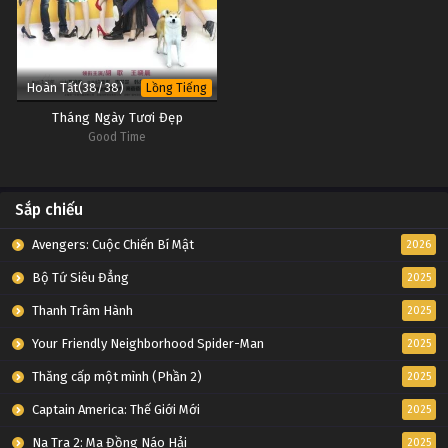
Hoàn Tất(38/38)
Lồng Tiếng
Tháng Ngày Tươi Đẹp
Good Time
Sắp chiếu
Avengers: Cuộc Chiến Bí Mật
2026
Bộ Tứ Siêu Đẳng
2025
Thanh Trâm Hành
2025
Your Friendly Neighborhood Spider-Man
2025
Thăng cấp một mình (Phần 2)
2025
Captain America: Thế Giới Mới
2025
Na Tra 2: Ma Đồng Náo Hải
2025