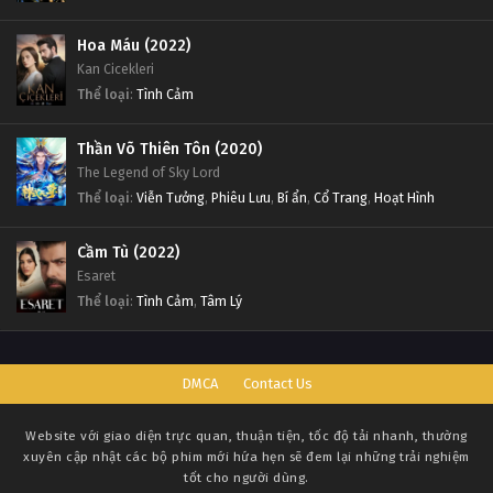
Hoa Máu (2022)
Kan Cicekleri
Thể loại
:
Tình Cảm
Thần Võ Thiên Tôn (2020)
The Legend of Sky Lord
Thể loại
:
Viễn Tưởng
,
Phiêu Lưu
,
Bí ẩn
,
Cổ Trang
,
Hoạt Hình
Cầm Tù (2022)
Esaret
Thể loại
:
Tình Cảm
,
Tâm Lý
DMCA
Contact Us
Website với giao diện trực quan, thuận tiện, tốc độ tải nhanh, thường
xuyên cập nhật các bộ phim mới hứa hẹn sẽ đem lại những trải nghiệm
tốt cho người dùng.