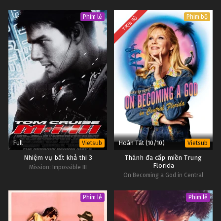
Phim lẻ
Phim bộ
TRỌN BỘ
Full
Hoàn Tất (10/10)
Vietsub
Vietsub
Nhiệm vụ bất khả thi 3
Thánh đa cấp miền Trung
Florida
Mission: Impossible III
On Becoming a God in Central
Florida
Phim lẻ
Phim lẻ