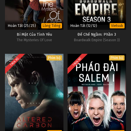
Hoàn Tất (25/25)
Hoàn Tất (12/12)
Lồng Tiếng
Vietsub
Bí Mật Của Tình Yêu
Đế Chế Ngầm: Phần 3
The Mysteries Of Love
Boardwalk Empire (Season 3)
Phim bộ
Phim bộ
TRỌN BỘ
TRỌN BỘ