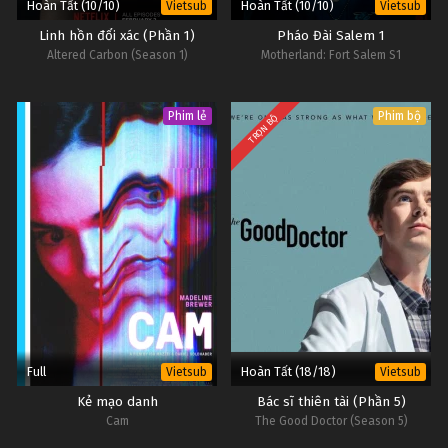
Hoàn Tất (10/10)
Hoàn Tất (10/10)
Vietsub
Vietsub
Linh hồn đổi xác (Phần 1)
Pháo Đài Salem 1
Altered Carbon (Season 1)
Motherland: Fort Salem S1
Phim lẻ
Phim bộ
TRỌN BỘ
Full
Hoàn Tất (18/18)
Vietsub
Vietsub
Kẻ mạo danh
Bác sĩ thiên tài (Phần 5)
Cam
The Good Doctor (Season 5)