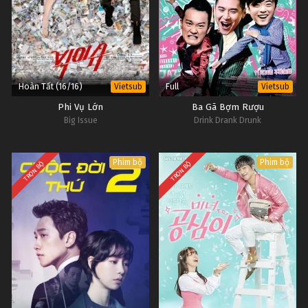
Hoàn Tất (16/16)
Full
Vietsub
Vietsub
Phi Vụ Lớn
Ba Gã Bợm Rượu
Big Issue
Drink Drank Drunk
Phim bộ
Phim bộ
TRỌN BỘ
TRỌN BỘ