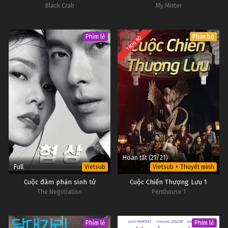
Black Crab
My Mister
Phim lẻ
Phim bộ
TRỌN BỘ
Hoàn tất (21/21)
Full
Vietsub
Vietsub + Thuyết minh
Cuộc đàm phán sinh tử
Cuộc Chiến Thượng Lưu 1
The Negotiation
Penthouse 1
Phim lẻ
Phim lẻ