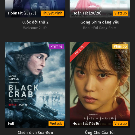
Hoàn tất (23/23)
Hoàn Tất (20/20)
Thuyết Minh
Vietsub
Cuộc đời thứ 2
Gong Shim đáng yêu
Welcome 2 Life
Beautiful Gong Shim
Phim lẻ
Phim bộ
TRỌN BỘ
Full
Hoàn Tất (16/16)
Vietsub
Vietsub
Chiến dịch Cua Đen
Ông Chú Của Tôi