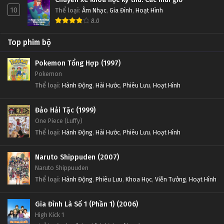
10
Thể loại
:
Âm Nhạc
,
Gia Đình
,
Hoạt Hình
8.0
Top phim bộ
Pokemon Tổng Hợp (1997)
Pokemon
Thể loại
:
Hành Động
,
Hài Hước
,
Phiêu Lưu
,
Hoạt Hình
Đảo Hải Tặc (1999)
One Piece (Luffy)
Thể loại
:
Hành Động
,
Hài Hước
,
Phiêu Lưu
,
Hoạt Hình
Naruto Shippuden (2007)
Naruto Shippuuden
Thể loại
:
Hành Động
,
Phiêu Lưu
,
Khoa Học
,
Viễn Tưởng
,
Hoạt Hình
Gia Đình Là Số 1 (Phần 1) (2006)
High Kick 1