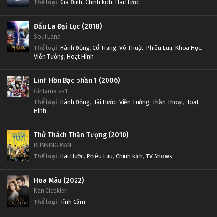
Thể loại
:
Gia Đình
,
Chính kịch
,
Hài Hước
Đấu La Đại Lục (2018)
Soul Land
Thể loại
:
Hành Động
,
Cổ Trang
,
Võ Thuật
,
Phiêu Lưu
,
Khoa Học
,
Viễn Tưởng
,
Hoạt Hình
Linh Hồn Bạc phần 1 (2006)
Gintama ss1
Thể loại
:
Hành Động
,
Hài Hước
,
Viễn Tưởng
,
Thần Thoại
,
Hoạt
Hình
Thử Thách Thần Tượng (2010)
RUNNING MAN
Thể loại
:
Hài Hước
,
Phiêu Lưu
,
Chính kịch
,
TV Shows
Hoa Máu (2022)
Kan Cicekleri
Thể loại
:
Tình Cảm