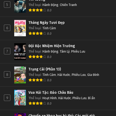
5
Thể loại
:
Hành Động
,
Chiến Tranh
8.0
Tháng Ngày Tươi Đẹp
6
Thể loại
:
Tình Cảm
8.0
Đội Đặc Nhiệm Hiện Trường
7
Thể loại
:
Hành Động
,
Tâm Lý
,
Phiêu Lưu
8.0
Trạng Cãi (Phần 13)
8
Thể loại
:
Tình Cảm
,
Hài Hước
,
Phiêu Lưu
,
Gia Đình
8.0
Vua Hải Tặc: Đảo Châu Báu
9
Thể loại
:
Hoạt Hình
,
Hài Hước
,
Phiêu Lưu
,
Bí ẩn
8.0
Chuyến xe khoa học kỳ thú: Các múi giờ