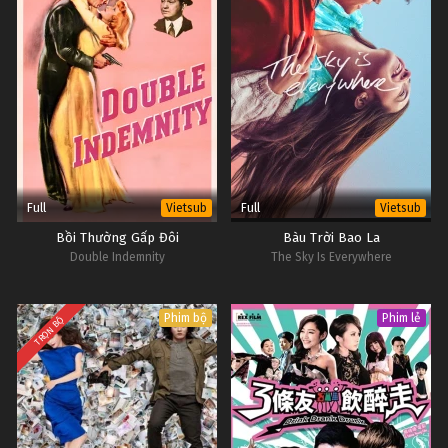
Full
Full
Vietsub
Vietsub
Bồi Thường Gấp Đôi
Bàu Trời Bao La
Double Indemnity
The Sky Is Everywhere
Phim bộ
Phim lẻ
TRỌN BỘ