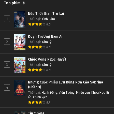
Top phim lẻ
Nếu Thời Gian Trở Lại
1
Thể loại
:
Tình Cảm
8.0
Đoạn Trường Nam Ai
2
Thể loại
:
Tâm Lý
8.0
Chiếc Vòng Ngọc Huyết
3
Thể loại
:
Tâm Lý
8.0
Những Cuộc Phiêu Lưu Rùng Rợn Của Sabrina
(Phần 1)
4
Thể loại
:
Hành Động
,
Viễn Tưởng
,
Phiêu Lưu
,
Khoa Học
,
Bí
ẩn
,
Chính kịch
8.7
Tin tưởng