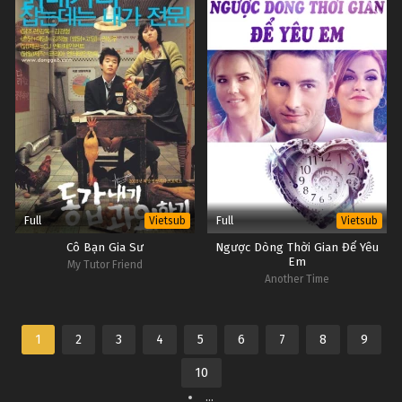
Full
Full
Vietsub
Vietsub
Cô Bạn Gia Sư
Ngược Dòng Thời Gian Để Yêu
Em
My Tutor Friend
Another Time
1
2
3
4
5
6
7
8
9
10
...