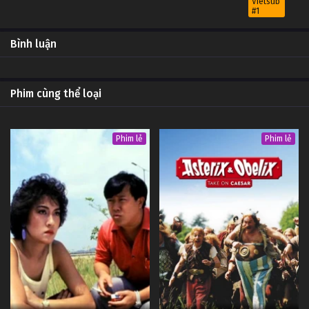
Vietsub
#1
13
Máu Lạnh Tập 13
OP -
Bình luận
Vietsub
#1
12
Máu Lạnh Tập 12
OP -
Phim cùng thể loại
Vietsub
#1
11
Máu Lạnh Tập 11
OP -
Phim lẻ
Phim lẻ
Vietsub
#1
10
Máu Lạnh Tập 10
OP -
Vietsub
#1
9
Máu Lạnh Tập 9
OP -
Vietsub
#1
8
Máu Lạnh Tập 8
OP -
Vietsub
#1