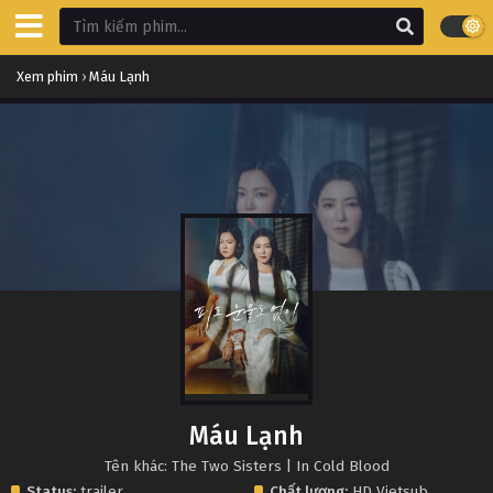
Xem phim
›
Máu Lạnh
Máu Lạnh
Tên khác: The Two Sisters | In Cold Blood
Status:
trailer
Chất lượng:
HD Vietsub