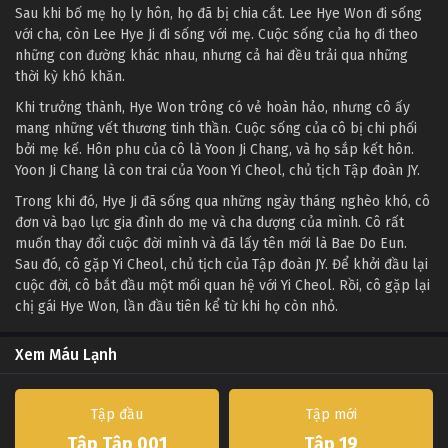
Sau khi bố mẹ họ ly hôn, họ đã bị chia cắt. Lee Hye Won đi sống
với cha, còn Lee Hye Ji đi sống với mẹ. Cuộc sống của họ đi theo
những con đường khác nhau, nhưng cả hai đều trải qua những
thời kỳ khó khăn.
Khi trưởng thành, Hye Won trông có vẻ hoàn hảo, nhưng cô ấy
mang những vết thương tinh thần. Cuộc sống của cô bị chi phối
bởi mẹ kế. Hôn phu của cô là Yoon Ji Chang, và họ sắp kết hôn.
Yoon Ji Chang là con trai của Yoon Yi Cheol, chủ tịch Tập đoàn JY.
Trong khi đó, Hye Ji đã sống qua những ngày tháng nghèo khó, cô
đơn và bạo lực gia đình do mẹ và cha dượng của mình. Cô rất
muốn thay đổi cuộc đời mình và đã lấy tên mới là Bae Do Eun.
Sau đó, cô gặp Yi Cheol, chủ tịch của Tập đoàn JY. Để khởi đầu lại
cuộc đời, cô bắt đầu một mối quan hệ với Yi Cheol. Rồi, cô gặp lại
chị gái Hye Won, lần đầu tiên kể từ khi họ còn nhỏ.
Xem Máu Lạnh
Tập đầu
Tập mới
Tập Tập 001
Tập 19