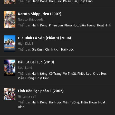
Thể loại
:
Hành Động
,
Hài Hước
,
Phiêu Lưu
,
Hoạt Hình
Naruto Shippuden (2007)
Naruto Shippuuden
Thể loại
:
Hành Động
,
Phiêu Lưu
,
Khoa Học
,
Viễn Tưởng
,
Hoạt Hình
Gia Đình Là Số 1 (Phần 1) (2006)
High Kick 1
Thể loại
:
Gia Đình
,
Chính kịch
,
Hài Hước
Đấu La Đại Lục (2018)
Soul Land
Thể loại
:
Hành Động
,
Cổ Trang
,
Võ Thuật
,
Phiêu Lưu
,
Khoa Học
,
Viễn Tưởng
,
Hoạt Hình
Linh Hồn Bạc phần 1 (2006)
Gintama ss1
Thể loại
:
Hành Động
,
Hài Hước
,
Viễn Tưởng
,
Thần Thoại
,
Hoạt
Hình