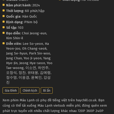
Năm phát hành:
2024
Thời lượng:
60 phút/tập
Quốc gia:
Hàn Quốc
Định dạng:
Phim bộ
Số tập:
103
Đạo diễn:
Choi Jeong-eun
,
Kim Shin-il
Diễn viên:
Lee So-yeon
,
Ha
Yeon-joo
,
Oh Chang-seok
,
Jang Se-hyun
,
Park Sin-woo
,
Jung Chan
,
Yoo Ji-yeon
,
Yang
Hye-Jin
,
Jeong Hye-seon
,
Yoo
Tae-woong
,
이소연
,
하연주
,
오창석
,
정찬
,
유태웅
,
김예령
,
정수영
,
이응경
,
윤복인
,
강성
진
Gia Đình
Chính kịch
Bí ẩn
Xem phim Máu Lạnh có phụ đề tiếng việt trên haychill.co.uk. Bạn
cũng có thể tải xuống Máu Lạnh vietsub miễn phí, đừng quên xem
phát trực tuyến với nhiều chất lượng khác nhau 720P 360P 240P