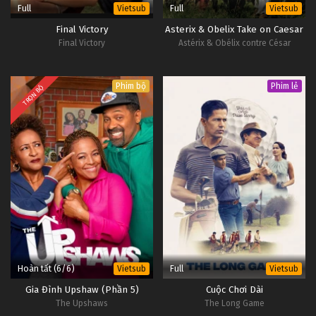
7
Máu Lạnh Tập 7
OP -
Full
Full
Vietsub
Vietsub
Vietsub
#1
Final Victory
Asterix & Obelix Take on Caesar
Final Victory
Astérix & Obélix contre César
6
Máu Lạnh Tập 6
OP -
Vietsub
#1
Phim bộ
Phim lẻ
TRỌN BỘ
5
Máu Lạnh Tập 5
OP -
Vietsub
#1
Hoàn tất (6/6)
Full
Vietsub
Vietsub
Gia Đình Upshaw (Phần 5)
Cuộc Chơi Dài
The Upshaws
The Long Game