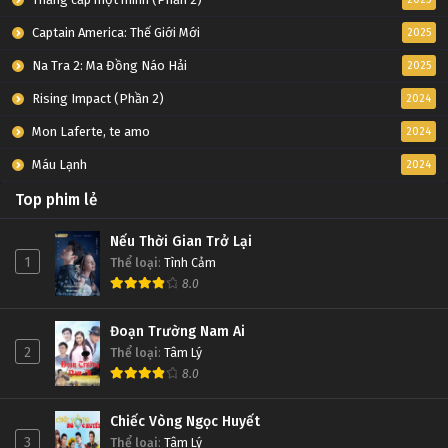
Captain America: Thế Giới Mới
2025
Na Tra 2: Ma Đồng Náo Hải
2025
Rising Impact (Phần 2)
2024
Mon Laferte, te amo
2024
Máu Lạnh
2024
Top phim lẻ
Nếu Thời Gian Trở Lại
1
Thể loại
:
Tình Cảm
8.0
Đoạn Trường Nam Ai
2
Thể loại
:
Tâm Lý
8.0
Chiếc Vòng Ngọc Huyết
3
Thể loại
:
Tâm Lý