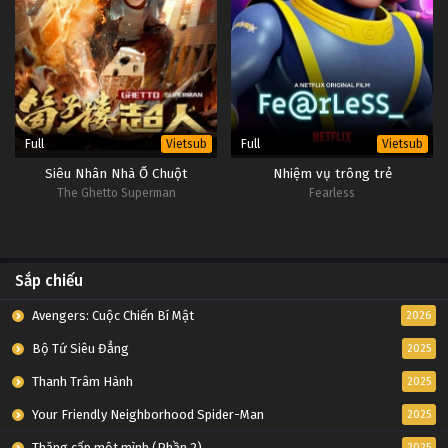
Full
Full
Vietsub
Vietsub
Siêu Nhân Nhà Ổ Chuột
Nhiệm vụ trông trẻ
The Ghetto Superman
Fearless
Sắp chiếu
Avengers: Cuộc Chiến Bí Mật
2026
Bộ Tứ Siêu Đẳng
2025
Thanh Trâm Hành
2025
Your Friendly Neighborhood Spider-Man
2025
Thăng cấp một mình (Phần 2)
2025