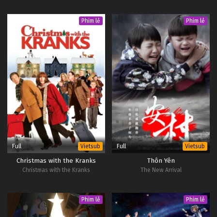
Phim lẻ
Phim lẻ
Full
Full
Vietsub
Vietsub
Christmas with the Kranks
Thôn Yên
Christmas with the Kranks
The New Arrival
Phim lẻ
Phim lẻ