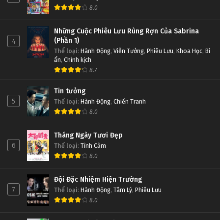
8.0
Những Cuộc Phiêu Lưu Rùng Rợn Của Sabrina
(Phần 1)
4
Thể loại
:
Hành Động
,
Viễn Tưởng
,
Phiêu Lưu
,
Khoa Học
,
Bí
ẩn
,
Chính kịch
8.7
Tin tưởng
5
Thể loại
:
Hành Động
,
Chiến Tranh
8.0
Tháng Ngày Tươi Đẹp
6
Thể loại
:
Tình Cảm
8.0
Đội Đặc Nhiệm Hiện Trường
7
Thể loại
:
Hành Động
,
Tâm Lý
,
Phiêu Lưu
8.0