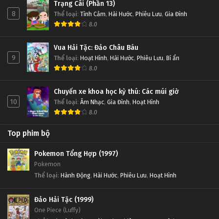
Trạng Cãi (Phần 13)
8
Thể loại
:
Tình Cảm
,
Hài Hước
,
Phiêu Lưu
,
Gia Đình
8.0
Vua Hải Tặc: Đảo Châu Báu
9
Thể loại
:
Hoạt Hình
,
Hài Hước
,
Phiêu Lưu
,
Bí ẩn
8.0
Chuyến xe khoa học kỳ thú: Các múi giờ
10
Thể loại
:
Âm Nhạc
,
Gia Đình
,
Hoạt Hình
8.0
Top phim bộ
Pokemon Tổng Hợp (1997)
Pokemon
Thể loại
:
Hành Động
,
Hài Hước
,
Phiêu Lưu
,
Hoạt Hình
Đảo Hải Tặc (1999)
One Piece (Luffy)