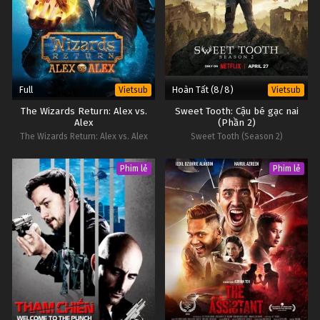
Full
Hoàn Tất (8/8)
Vietsub
Vietsub
The Wizards Return: Alex vs.
Sweet Tooth: Cậu bé gạc nai
Alex
(Phần 2)
The Wizards Return: Alex vs. Alex
Sweet Tooth (Season 2)
Phim lẻ
Phim lẻ