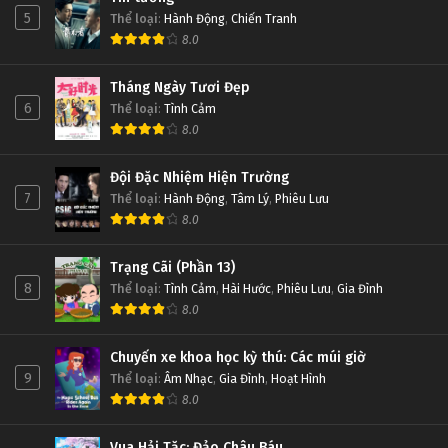
5
Thể loại
:
Hành Động
,
Chiến Tranh
8.0
Tháng Ngày Tươi Đẹp
6
Thể loại
:
Tình Cảm
8.0
Đội Đặc Nhiệm Hiện Trường
7
Thể loại
:
Hành Động
,
Tâm Lý
,
Phiêu Lưu
8.0
Trạng Cãi (Phần 13)
8
Thể loại
:
Tình Cảm
,
Hài Hước
,
Phiêu Lưu
,
Gia Đình
8.0
Chuyến xe khoa học kỳ thú: Các múi giờ
9
Thể loại
:
Âm Nhạc
,
Gia Đình
,
Hoạt Hình
8.0
Vua Hải Tặc: Đảo Châu Báu