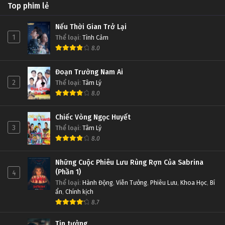
Top phim lẻ
Nếu Thời Gian Trở Lại
1
Thể loại
:
Tình Cảm
8.0
Đoạn Trường Nam Ai
2
Thể loại
:
Tâm Lý
8.0
Chiếc Vòng Ngọc Huyết
3
Thể loại
:
Tâm Lý
8.0
Những Cuộc Phiêu Lưu Rùng Rợn Của Sabrina
(Phần 1)
4
Thể loại
:
Hành Động
,
Viễn Tưởng
,
Phiêu Lưu
,
Khoa Học
,
Bí
ẩn
,
Chính kịch
8.7
Tin tưởng