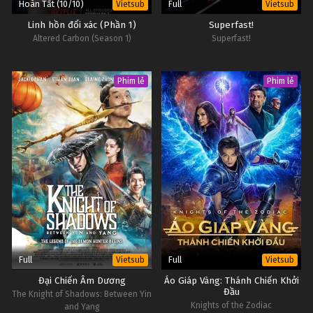
Hoàn Tất (10/10)
Full
Vietsub
Vietsub
Linh hồn đổi xác (Phần 1)
Superfast!
Altered Carbon (Season 1)
Superfast!
Phim lẻ
Phim lẻ
Full
Full
Vietsub
Vietsub
Đại Chiến Âm Dương
Áo Giáp Vàng: Thánh Chiến Khởi
Đầu
The Knight of Shadows: Between Yin
Knights of the Zodiac
and Yang