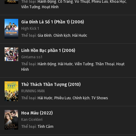
Thể loại
:
Hành Động
,
Cổ Trang
,
Võ Thuật
,
Phiêu Lưu
,
Khoa Học
,
Viễn Tưởng
,
Hoạt Hình
Gia Đình Là Số 1 (Phần 1) (2006)
High Kick 1
Thể loại
:
Gia Đình
,
Chính kịch
,
Hài Hước
Linh Hồn Bạc phần 1 (2006)
Gintama ss1
Thể loại
:
Hành Động
,
Hài Hước
,
Viễn Tưởng
,
Thần Thoại
,
Hoạt
Hình
Thử Thách Thần Tượng (2010)
RUNNING MAN
Thể loại
:
Hài Hước
,
Phiêu Lưu
,
Chính kịch
,
TV Shows
Hoa Máu (2022)
Kan Cicekleri
Thể loại
:
Tình Cảm