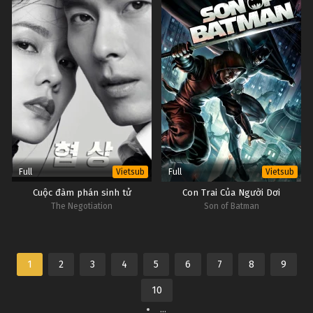
Full
Full
Vietsub
Vietsub
Cuộc đàm phán sinh tử
Con Trai Của Người Dơi
The Negotiation
Son of Batman
1
2
3
4
5
6
7
8
9
10
...