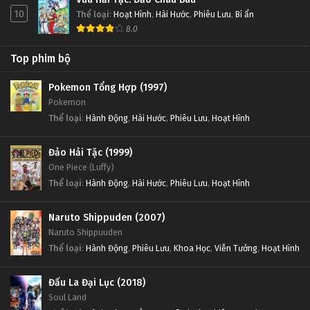
10
Thể loại
:
Hoạt Hình
,
Hài Hước
,
Phiêu Lưu
,
Bí ẩn
8.0
Top phim bộ
Pokemon Tổng Hợp (1997)
Pokemon
Thể loại
:
Hành Động
,
Hài Hước
,
Phiêu Lưu
,
Hoạt Hình
Đảo Hải Tặc (1999)
One Piece (Luffy)
Thể loại
:
Hành Động
,
Hài Hước
,
Phiêu Lưu
,
Hoạt Hình
Naruto Shippuden (2007)
Naruto Shippuuden
Thể loại
:
Hành Động
,
Phiêu Lưu
,
Khoa Học
,
Viễn Tưởng
,
Hoạt Hình
Đấu La Đại Lục (2018)
Soul Land