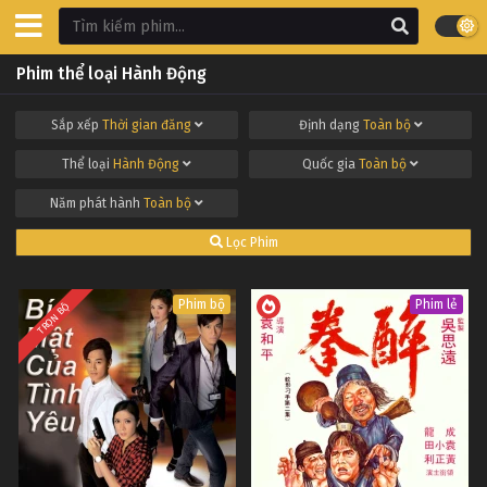
Phim thể loại Hành Động
Sắp xếp
Thời gian đăng
Định dạng
Toàn bộ
Thể loại
Hành Động
Quốc gia
Toàn bộ
Năm phát hành
Toàn bộ
Lọc Phim
Phim bộ
Phim lẻ
TRỌN BỘ