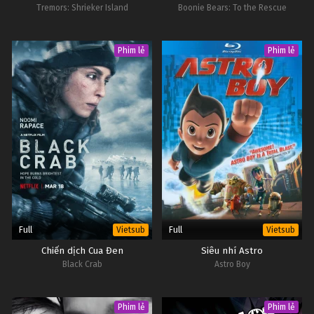
Tremors: Shrieker Island
Boonie Bears: To the Rescue
Phim lẻ
Phim lẻ
Full
Full
Vietsub
Vietsub
Chiến dịch Cua Đen
Siêu nhí Astro
Black Crab
Astro Boy
Phim lẻ
Phim lẻ