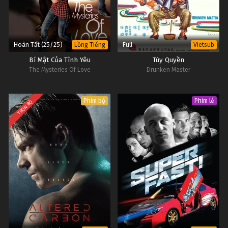
Hoàn Tất (25/25)
Full
Lồng Tiếng
Vietsub
Bí Mật Của Tình Yêu
Túy Quyền
The Mysteries Of Love
Drunken Master
Phim bộ
Phim lẻ
TRỌN BỘ