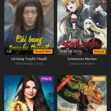
Full
Hoàn Tất (12/12)
Thuyết Minh
Vietsub
Cái Bang Truyền Thuyết
Schwarzes Marken
Other People’s Lives
Schwarzes Marken
Phim lẻ
Phim bộ
TRỌN BỘ