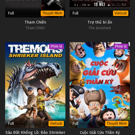
Full
Full
Thuyết Minh
Vietsub
Tham Chiến
Trợ thủ bí ẩn
Tham Chiến
The Assistant
Phim lẻ
Phim lẻ
Full
Full
Vietsub
Thuyết Minh
Sâu Đất Khổng Lồ: Đảo Shrieker
Cuộc Giải Cứu Thần Kỳ