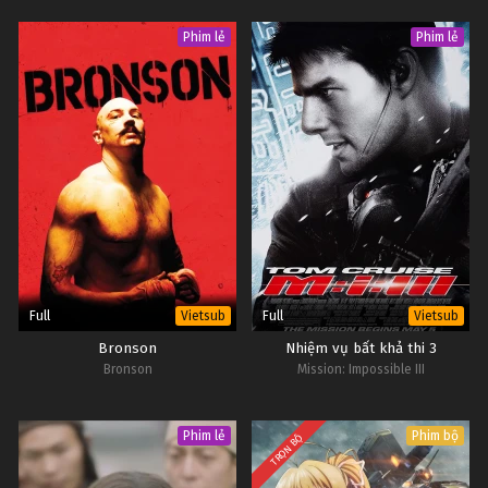
Phim lẻ
Phim lẻ
Full
Full
Vietsub
Vietsub
Bronson
Nhiệm vụ bất khả thi 3
Bronson
Mission: Impossible III
Phim lẻ
Phim bộ
TRỌN BỘ