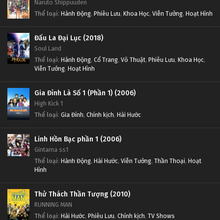
Naruto Shippuuden
Thể loại
:
Hành Động
,
Phiêu Lưu
,
Khoa Học
,
Viễn Tưởng
,
Hoạt Hình
Đấu La Đại Lục (2018)
Soul Land
Thể loại
:
Hành Động
,
Cổ Trang
,
Võ Thuật
,
Phiêu Lưu
,
Khoa Học
,
Viễn Tưởng
,
Hoạt Hình
Gia Đình Là Số 1 (Phần 1) (2006)
High Kick 1
Thể loại
:
Gia Đình
,
Chính kịch
,
Hài Hước
Linh Hồn Bạc phần 1 (2006)
Gintama ss1
Thể loại
:
Hành Động
,
Hài Hước
,
Viễn Tưởng
,
Thần Thoại
,
Hoạt
Hình
Thử Thách Thần Tượng (2010)
RUNNING MAN
Thể loại
:
Hài Hước
,
Phiêu Lưu
,
Chính kịch
,
TV Shows