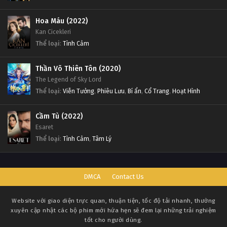
Hoa Máu (2022)
Kan Cicekleri
Thể loại
:
Tình Cảm
Thần Võ Thiên Tôn (2020)
The Legend of Sky Lord
Thể loại
:
Viễn Tưởng
,
Phiêu Lưu
,
Bí ẩn
,
Cổ Trang
,
Hoạt Hình
Cầm Tù (2022)
Esaret
Thể loại
:
Tình Cảm
,
Tâm Lý
DMCA
Contact Us
Website với giao diện trực quan, thuận tiện, tốc độ tải nhanh, thường
xuyên cập nhật các bộ phim mới hứa hẹn sẽ đem lại những trải nghiệm
tốt cho người dùng.