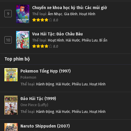
Chuyến xe khoa học kỳ thú: Các múi giờ
9
Thể loại
:
Âm Nhạc
,
Gia Đình
,
Hoạt Hình
8.0
Vua Hải Tặc: Đảo Châu Báu
10
Thể loại
:
Hoạt Hình
,
Hài Hước
,
Phiêu Lưu
,
Bí ẩn
8.0
Top phim bộ
Pokemon Tổng Hợp (1997)
Pokemon
Thể loại
:
Hành Động
,
Hài Hước
,
Phiêu Lưu
,
Hoạt Hình
Đảo Hải Tặc (1999)
One Piece (Luffy)
Thể loại
:
Hành Động
,
Hài Hước
,
Phiêu Lưu
,
Hoạt Hình
Naruto Shippuden (2007)