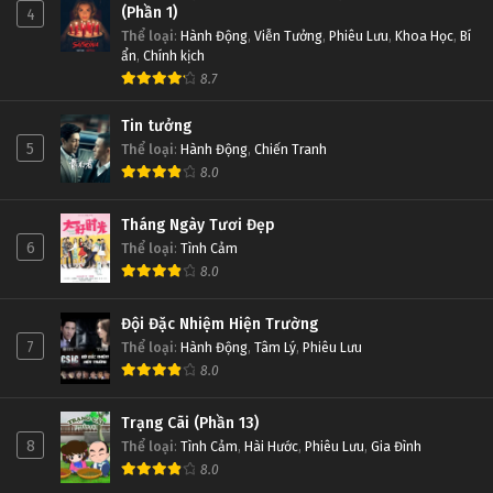
(Phần 1)
4
Thể loại
:
Hành Động
,
Viễn Tưởng
,
Phiêu Lưu
,
Khoa Học
,
Bí
ẩn
,
Chính kịch
8.7
Tin tưởng
5
Thể loại
:
Hành Động
,
Chiến Tranh
8.0
Tháng Ngày Tươi Đẹp
6
Thể loại
:
Tình Cảm
8.0
Đội Đặc Nhiệm Hiện Trường
7
Thể loại
:
Hành Động
,
Tâm Lý
,
Phiêu Lưu
8.0
Trạng Cãi (Phần 13)
8
Thể loại
:
Tình Cảm
,
Hài Hước
,
Phiêu Lưu
,
Gia Đình
8.0