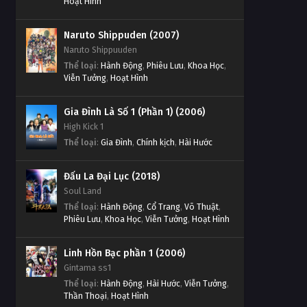
Hoạt Hình
Naruto Shippuden (2007)
Naruto Shippuuden
Thể loại
:
Hành Động
,
Phiêu Lưu
,
Khoa Học
,
Viễn Tưởng
,
Hoạt Hình
Gia Đình Là Số 1 (Phần 1) (2006)
High Kick 1
Thể loại
:
Gia Đình
,
Chính kịch
,
Hài Hước
Đấu La Đại Lục (2018)
Soul Land
Thể loại
:
Hành Động
,
Cổ Trang
,
Võ Thuật
,
Phiêu Lưu
,
Khoa Học
,
Viễn Tưởng
,
Hoạt Hình
Linh Hồn Bạc phần 1 (2006)
Gintama ss1
Thể loại
:
Hành Động
,
Hài Hước
,
Viễn Tưởng
,
Thần Thoại
,
Hoạt Hình