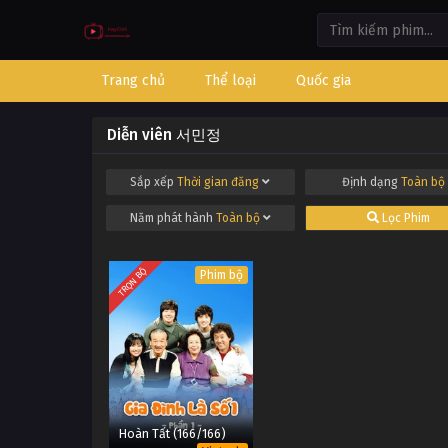
Trang chủ
Thể loại
Quốc gia
Diễn viên 서민정
Sắp xếp
Thời gian đăng
Định dạng
Toàn bộ
Năm phát hành
Toàn bộ
Lọc Phim
TRỌN BỘ
Phim bộ
Hoàn Tất (166/166)