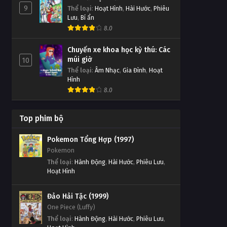
9
Thể loại
:
Hoạt Hình
,
Hài Hước
,
Phiêu
Lưu
,
Bí ẩn
8.0
Chuyến xe khoa học kỳ thú: Các
múi giờ
10
Thể loại
:
Âm Nhạc
,
Gia Đình
,
Hoạt
Hình
8.0
Top phim bộ
Pokemon Tổng Hợp (1997)
Pokemon
Thể loại
:
Hành Động
,
Hài Hước
,
Phiêu Lưu
,
Hoạt Hình
Đảo Hải Tặc (1999)
One Piece (Luffy)
Thể loại
:
Hành Động
,
Hài Hước
,
Phiêu Lưu
,