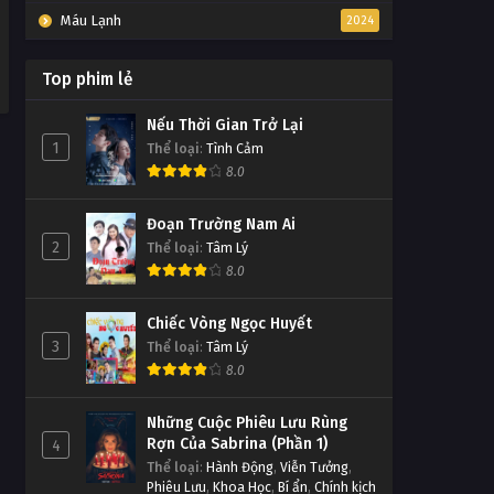
Máu Lạnh
2024
Top phim lẻ
Nếu Thời Gian Trở Lại
1
Thể loại
:
Tình Cảm
8.0
Đoạn Trường Nam Ai
2
Thể loại
:
Tâm Lý
8.0
Chiếc Vòng Ngọc Huyết
3
Thể loại
:
Tâm Lý
8.0
Những Cuộc Phiêu Lưu Rùng
Rợn Của Sabrina (Phần 1)
4
Thể loại
:
Hành Động
,
Viễn Tưởng
,
Phiêu Lưu
,
Khoa Học
,
Bí ẩn
,
Chính kịch