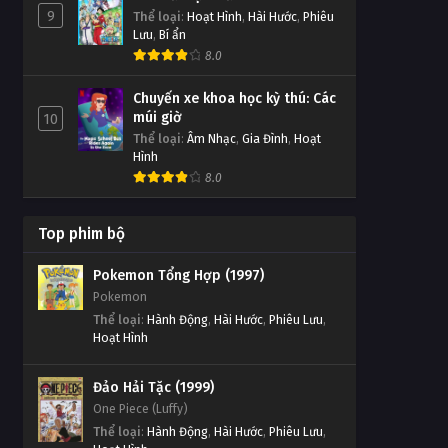
9
Thể loại
:
Hoạt Hình
,
Hài Hước
,
Phiêu
Lưu
,
Bí ẩn
8.0
Chuyến xe khoa học kỳ thú: Các
múi giờ
10
Thể loại
:
Âm Nhạc
,
Gia Đình
,
Hoạt
Hình
8.0
Top phim bộ
Pokemon Tổng Hợp (1997)
Pokemon
Thể loại
:
Hành Động
,
Hài Hước
,
Phiêu Lưu
,
Hoạt Hình
Đảo Hải Tặc (1999)
One Piece (Luffy)
Thể loại
:
Hành Động
,
Hài Hước
,
Phiêu Lưu
,