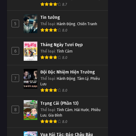
8.7
Tin tưởng
5
Thể loại
:
Hành Động
,
Chiến Tranh
8.0
Tháng Ngày Tươi Đẹp
6
Thể loại
:
Tình Cảm
8.0
Đội Đặc Nhiệm Hiện Trường
7
Thể loại
:
Hành Động
,
Tâm Lý
,
Phiêu
Lưu
8.0
Trạng Cãi (Phần 13)
8
Thể loại
:
Tình Cảm
,
Hài Hước
,
Phiêu
Lưu
,
Gia Đình
8.0
Vua Hải Tặc: Đảo Châu Báu