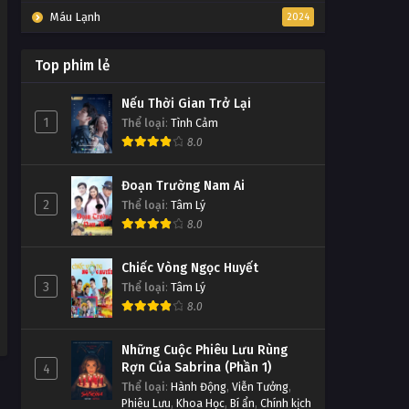
Máu Lạnh
2024
Top phim lẻ
Nếu Thời Gian Trở Lại
1
Thể loại
:
Tình Cảm
8.0
Đoạn Trường Nam Ai
2
Thể loại
:
Tâm Lý
8.0
Chiếc Vòng Ngọc Huyết
3
Thể loại
:
Tâm Lý
8.0
Những Cuộc Phiêu Lưu Rùng
Rợn Của Sabrina (Phần 1)
4
Thể loại
:
Hành Động
,
Viễn Tưởng
,
Phiêu Lưu
,
Khoa Học
,
Bí ẩn
,
Chính kịch