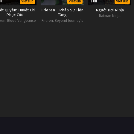
ll
Full
Vietsub
Vietsub
Vietsub
iết Quyền: Huyết Chi
Frieren - Pháp Sư Tiễn
Người Dơi Ninja
Phục Cừu
Táng
Batman Ninja
ken: Blood Vengeance
Frieren: Beyond Journey's
End