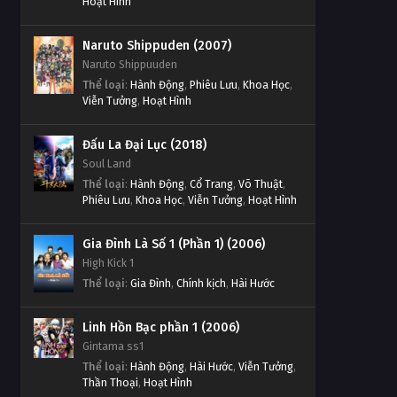
Hoạt Hình
Naruto Shippuden (2007)
Naruto Shippuuden
Thể loại
:
Hành Động
,
Phiêu Lưu
,
Khoa Học
,
Viễn Tưởng
,
Hoạt Hình
Đấu La Đại Lục (2018)
Soul Land
Thể loại
:
Hành Động
,
Cổ Trang
,
Võ Thuật
,
Phiêu Lưu
,
Khoa Học
,
Viễn Tưởng
,
Hoạt Hình
Gia Đình Là Số 1 (Phần 1) (2006)
High Kick 1
Thể loại
:
Gia Đình
,
Chính kịch
,
Hài Hước
Linh Hồn Bạc phần 1 (2006)
Gintama ss1
Thể loại
:
Hành Động
,
Hài Hước
,
Viễn Tưởng
,
Thần Thoại
,
Hoạt Hình