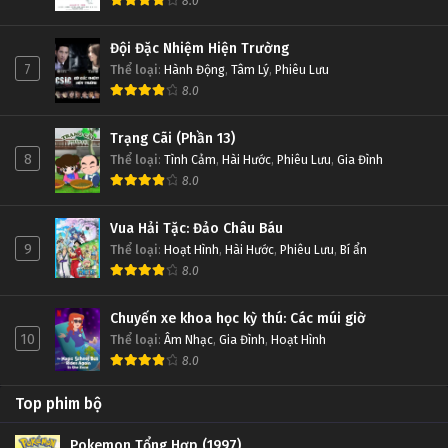
8.0
Đội Đặc Nhiệm Hiện Trường
7
Thể loại
:
Hành Động
,
Tâm Lý
,
Phiêu Lưu
8.0
Trạng Cãi (Phần 13)
8
Thể loại
:
Tình Cảm
,
Hài Hước
,
Phiêu Lưu
,
Gia Đình
8.0
Vua Hải Tặc: Đảo Châu Báu
9
Thể loại
:
Hoạt Hình
,
Hài Hước
,
Phiêu Lưu
,
Bí ẩn
8.0
Chuyến xe khoa học kỳ thú: Các múi giờ
10
Thể loại
:
Âm Nhạc
,
Gia Đình
,
Hoạt Hình
8.0
Top phim bộ
Pokemon Tổng Hợp (1997)