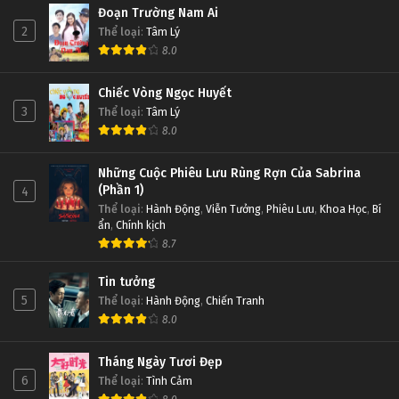
Đoạn Trường Nam Ai
2
Thể loại
:
Tâm Lý
8.0
Chiếc Vòng Ngọc Huyết
3
Thể loại
:
Tâm Lý
8.0
Những Cuộc Phiêu Lưu Rùng Rợn Của Sabrina
(Phần 1)
4
Thể loại
:
Hành Động
,
Viễn Tưởng
,
Phiêu Lưu
,
Khoa Học
,
Bí
ẩn
,
Chính kịch
8.7
Tin tưởng
5
Thể loại
:
Hành Động
,
Chiến Tranh
8.0
Tháng Ngày Tươi Đẹp
6
Thể loại
:
Tình Cảm