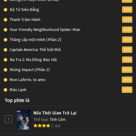
Bộ Tứ Siêu Đẳng
2025
Thanh Trâm Hành
2025
Your Friendly Neighborhood Spider-Man
2025
Thăng cấp một mình (Phần 2)
2025
Captain America: Thế Giới Mới
2025
Na Tra 2: Ma Đồng Náo Hải
2025
Rising Impact (Phần 2)
2024
Mon Laferte, te amo
2024
Máu Lạnh
2024
Top phim lẻ
Nếu Thời Gian Trở Lại
1
Thể loại
:
Tình Cảm
8.0