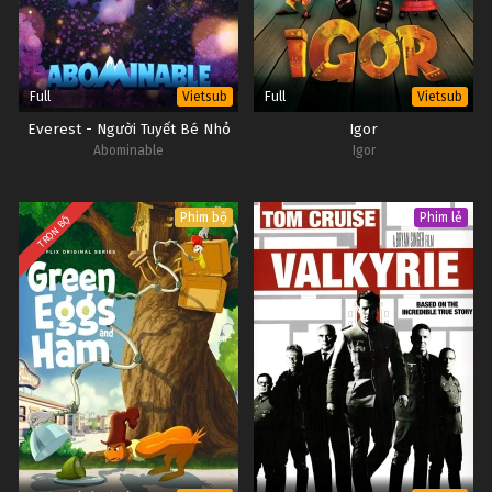
Full
Full
Vietsub
Vietsub
Everest - Người Tuyết Bé Nhỏ
Igor
Abominable
Igor
Phim bộ
Phim lẻ
TRỌN BỘ