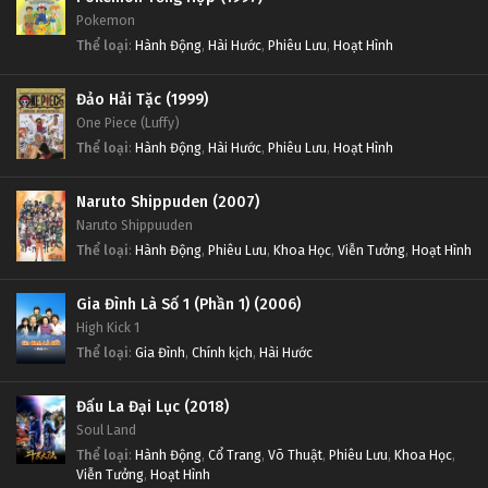
Pokemon
Thể loại
:
Hành Động
,
Hài Hước
,
Phiêu Lưu
,
Hoạt Hình
Đảo Hải Tặc (1999)
One Piece (Luffy)
Thể loại
:
Hành Động
,
Hài Hước
,
Phiêu Lưu
,
Hoạt Hình
Naruto Shippuden (2007)
Naruto Shippuuden
Thể loại
:
Hành Động
,
Phiêu Lưu
,
Khoa Học
,
Viễn Tưởng
,
Hoạt Hình
Gia Đình Là Số 1 (Phần 1) (2006)
High Kick 1
Thể loại
:
Gia Đình
,
Chính kịch
,
Hài Hước
Đấu La Đại Lục (2018)
Soul Land
Thể loại
:
Hành Động
,
Cổ Trang
,
Võ Thuật
,
Phiêu Lưu
,
Khoa Học
,
Viễn Tưởng
,
Hoạt Hình