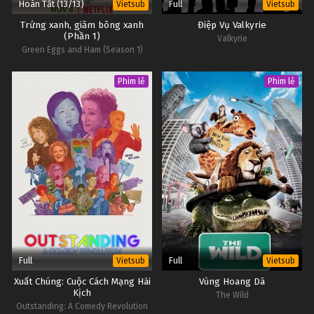
Hoàn Tất (13/13)
Full
Vietsub
Vietsub
Trứng xanh, giăm bông xanh
Điệp Vụ Valkyrie
(Phần 1)
Valkyrie
Green Eggs and Ham (Season 1)
Phim lẻ
Phim lẻ
Full
Full
Vietsub
Vietsub
Xuất Chúng: Cuộc Cách Mạng Hài
Vùng Hoang Dã
Kịch
The Wild
Outstanding: A Comedy Revolution