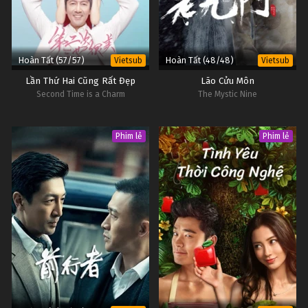
Hoàn Tất (57/57)
Hoàn Tất (48/48)
Vietsub
Vietsub
Lần Thứ Hai Cũng Rất Đẹp
Lão Cửu Môn
Second Time is a Charm
The Mystic Nine
Phim lẻ
Phim lẻ