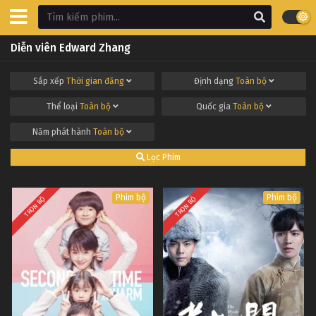
Diễn viên Edward Zhang
Sắp xếp
Thời gian đăng
Định dạng
Toàn bộ
Thể loại
Toàn bộ
Quốc gia
Toàn bộ
Năm phát hành
Toàn bộ
Lọc Phim
Phim bộ
Phim bộ
TRỌN BỘ
TRỌN BỘ