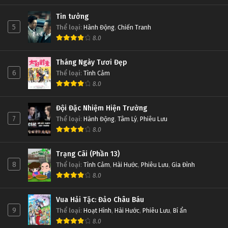
Tin tưởng
5
Thể loại
:
Hành Động
,
Chiến Tranh
8.0
Tháng Ngày Tươi Đẹp
6
Thể loại
:
Tình Cảm
8.0
Đội Đặc Nhiệm Hiện Trường
7
Thể loại
:
Hành Động
,
Tâm Lý
,
Phiêu Lưu
8.0
Trạng Cãi (Phần 13)
8
Thể loại
:
Tình Cảm
,
Hài Hước
,
Phiêu Lưu
,
Gia Đình
8.0
Vua Hải Tặc: Đảo Châu Báu
9
Thể loại
:
Hoạt Hình
,
Hài Hước
,
Phiêu Lưu
,
Bí ẩn
8.0