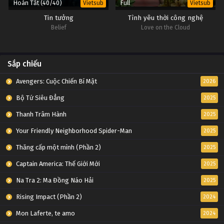
Hoàn Tất (40/40)
Full
Vietsub
Vietsub
Tin tưởng
Tình yêu thời công nghệ
Belief
Love on the Cloud
Sắp chiếu
Avengers: Cuộc Chiến Bí Mật
2026
Bộ Tứ Siêu Đẳng
2025
Thanh Trâm Hành
2025
Your Friendly Neighborhood Spider-Man
2025
Thăng cấp một mình (Phần 2)
2025
Captain America: Thế Giới Mới
2025
Na Tra 2: Ma Đồng Náo Hải
2025
Rising Impact (Phần 2)
2024
Mon Laferte, te amo
2024