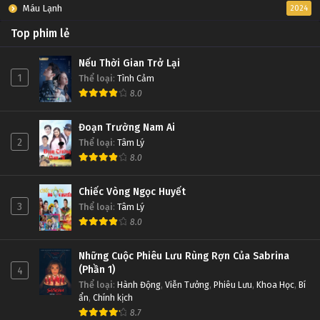
Máu Lạnh
2024
Top phim lẻ
Nếu Thời Gian Trở Lại
1
Thể loại
:
Tình Cảm
8.0
Đoạn Trường Nam Ai
2
Thể loại
:
Tâm Lý
8.0
Chiếc Vòng Ngọc Huyết
3
Thể loại
:
Tâm Lý
8.0
Những Cuộc Phiêu Lưu Rùng Rợn Của Sabrina
(Phần 1)
4
Thể loại
:
Hành Động
,
Viễn Tưởng
,
Phiêu Lưu
,
Khoa Học
,
Bí
ẩn
,
Chính kịch
8.7