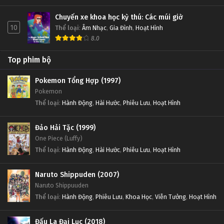
Chuyến xe khoa học kỳ thú: Các múi giờ
10
Thể loại
:
Âm Nhạc
,
Gia Đình
,
Hoạt Hình
8.0
Top phim bộ
Pokemon Tổng Hợp (1997)
Pokemon
Thể loại
:
Hành Động
,
Hài Hước
,
Phiêu Lưu
,
Hoạt Hình
Đảo Hải Tặc (1999)
One Piece (Luffy)
Thể loại
:
Hành Động
,
Hài Hước
,
Phiêu Lưu
,
Hoạt Hình
Naruto Shippuden (2007)
Naruto Shippuuden
Thể loại
:
Hành Động
,
Phiêu Lưu
,
Khoa Học
,
Viễn Tưởng
,
Hoạt Hình
Đấu La Đại Lục (2018)