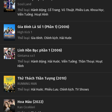
Soul Land
Thể loại
:
Hành Động
,
Cổ Trang
,
Võ Thuật
,
Phiêu Lưu
,
Khoa Học
,
Viễn Tưởng
,
Hoạt Hình
Gia Đình Là Số 1 (Phần 1) (2006)
High Kick 1
Thể loại
:
Gia Đình
,
Chính kịch
,
Hài Hước
Linh Hồn Bạc phần 1 (2006)
Gintama ss1
Thể loại
:
Hành Động
,
Hài Hước
,
Viễn Tưởng
,
Thần Thoại
,
Hoạt
Hình
Thử Thách Thần Tượng (2010)
RUNNING MAN
Thể loại
:
Hài Hước
,
Phiêu Lưu
,
Chính kịch
,
TV Shows
Hoa Máu (2022)
Kan Cicekleri