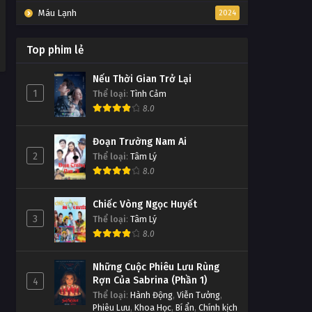
Máu Lạnh
2024
Top phim lẻ
Nếu Thời Gian Trở Lại
1
Thể loại
:
Tình Cảm
8.0
Đoạn Trường Nam Ai
2
Thể loại
:
Tâm Lý
8.0
Chiếc Vòng Ngọc Huyết
3
Thể loại
:
Tâm Lý
8.0
Những Cuộc Phiêu Lưu Rùng
Rợn Của Sabrina (Phần 1)
4
Thể loại
:
Hành Động
,
Viễn Tưởng
,
Phiêu Lưu
,
Khoa Học
,
Bí ẩn
,
Chính kịch