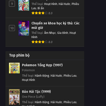
9
Thể loại
:
Hoạt Hình
,
Hài Hước
,
Phiêu
Lưu
,
Bí ẩn
8.0
Chuyến xe khoa học kỳ thú: Các
múi giờ
10
Thể loại
:
Âm Nhạc
,
Gia Đình
,
Hoạt
Hình
8.0
Top phim bộ
Pokemon Tổng Hợp (1997)
Pokemon
Thể loại
:
Hành Động
,
Hài Hước
,
Phiêu Lưu
,
Hoạt Hình
Đảo Hải Tặc (1999)
One Piece (Luffy)
Thể loại
:
Hành Động
,
Hài Hước
,
Phiêu Lưu
,