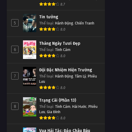
8.7
Tin tưởng
5
Thể loại
:
Hành Động
,
Chiến Tranh
8.0
Tháng Ngày Tươi Đẹp
6
Thể loại
:
Tình Cảm
8.0
Đội Đặc Nhiệm Hiện Trường
7
Thể loại
:
Hành Động
,
Tâm Lý
,
Phiêu
Lưu
8.0
Trạng Cãi (Phần 13)
8
Thể loại
:
Tình Cảm
,
Hài Hước
,
Phiêu
Lưu
,
Gia Đình
8.0
Vua Hải Tặc: Đảo Châu Báu