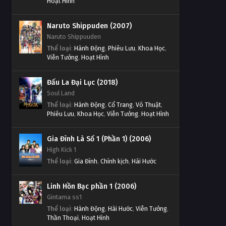
Hoạt Hình
Naruto Shippuden (2007)
Naruto Shippuuden
Thể loại
:
Hành Động
,
Phiêu Lưu
,
Khoa Học
,
Viễn Tưởng
,
Hoạt Hình
Đấu La Đại Lục (2018)
Soul Land
Thể loại
:
Hành Động
,
Cổ Trang
,
Võ Thuật
,
Phiêu Lưu
,
Khoa Học
,
Viễn Tưởng
,
Hoạt Hình
Gia Đình Là Số 1 (Phần 1) (2006)
High Kick 1
Thể loại
:
Gia Đình
,
Chính kịch
,
Hài Hước
Linh Hồn Bạc phần 1 (2006)
Gintama ss1
Thể loại
:
Hành Động
,
Hài Hước
,
Viễn Tưởng
,
Thần Thoại
,
Hoạt Hình