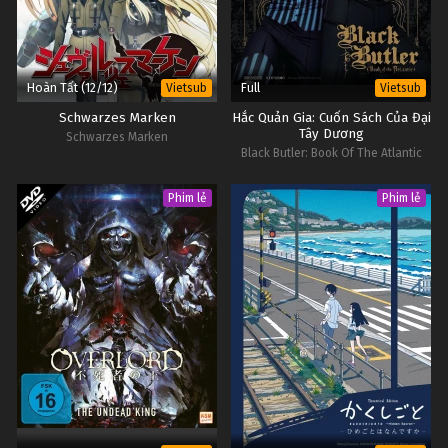
Hoàn Tất (12/12)
Full
Vietsub
Vietsub
Schwarzes Marken
Hắc Quản Gia: Cuốn Sách Của Đại
Tây Dương
Schwarzes Marken
Black Butler: Book Of The Atlantic
Phim lẻ
Phim lẻ