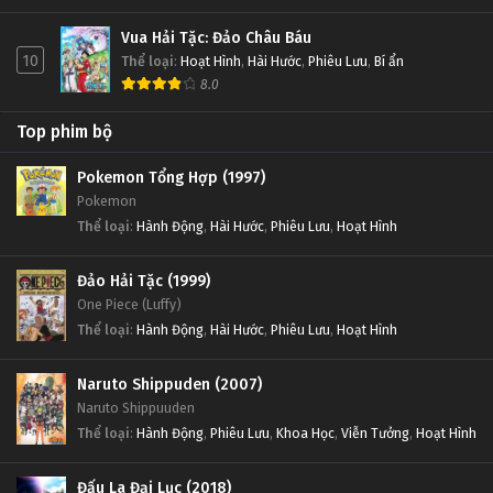
Vua Hải Tặc: Đảo Châu Báu
10
Thể loại
:
Hoạt Hình
,
Hài Hước
,
Phiêu Lưu
,
Bí ẩn
8.0
Top phim bộ
Pokemon Tổng Hợp (1997)
Pokemon
Thể loại
:
Hành Động
,
Hài Hước
,
Phiêu Lưu
,
Hoạt Hình
Đảo Hải Tặc (1999)
One Piece (Luffy)
Thể loại
:
Hành Động
,
Hài Hước
,
Phiêu Lưu
,
Hoạt Hình
Naruto Shippuden (2007)
Naruto Shippuuden
Thể loại
:
Hành Động
,
Phiêu Lưu
,
Khoa Học
,
Viễn Tưởng
,
Hoạt Hình
Đấu La Đại Lục (2018)