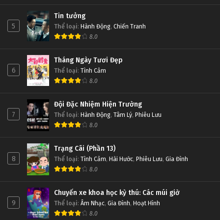
Tin tưởng
5
Thể loại
:
Hành Động
,
Chiến Tranh
8.0
Tháng Ngày Tươi Đẹp
6
Thể loại
:
Tình Cảm
8.0
Đội Đặc Nhiệm Hiện Trường
7
Thể loại
:
Hành Động
,
Tâm Lý
,
Phiêu Lưu
8.0
Trạng Cãi (Phần 13)
8
Thể loại
:
Tình Cảm
,
Hài Hước
,
Phiêu Lưu
,
Gia Đình
8.0
Chuyến xe khoa học kỳ thú: Các múi giờ
9
Thể loại
:
Âm Nhạc
,
Gia Đình
,
Hoạt Hình
8.0