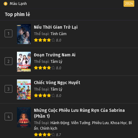
Máu Lạnh
2024
Top phim lẻ
Nếu Thời Gian Trở Lại
1
Thể loại
:
Tình Cảm
8.0
Đoạn Trường Nam Ai
2
Thể loại
:
Tâm Lý
8.0
Chiếc Vòng Ngọc Huyết
3
Thể loại
:
Tâm Lý
8.0
Những Cuộc Phiêu Lưu Rùng Rợn Của Sabrina
(Phần 1)
4
Thể loại
:
Hành Động
,
Viễn Tưởng
,
Phiêu Lưu
,
Khoa Học
,
Bí
ẩn
,
Chính kịch
8.7