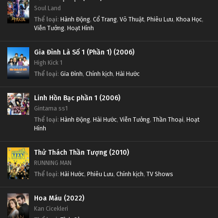
Soul Land
Thể loại
:
Hành Động
,
Cổ Trang
,
Võ Thuật
,
Phiêu Lưu
,
Khoa Học
,
Viễn Tưởng
,
Hoạt Hình
Gia Đình Là Số 1 (Phần 1) (2006)
High Kick 1
Thể loại
:
Gia Đình
,
Chính kịch
,
Hài Hước
Linh Hồn Bạc phần 1 (2006)
Gintama ss1
Thể loại
:
Hành Động
,
Hài Hước
,
Viễn Tưởng
,
Thần Thoại
,
Hoạt
Hình
Thử Thách Thần Tượng (2010)
RUNNING MAN
Thể loại
:
Hài Hước
,
Phiêu Lưu
,
Chính kịch
,
TV Shows
Hoa Máu (2022)
Kan Cicekleri