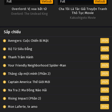
Full
Full
Vietsub
Vietsub
Overlord: Vị vua bất tử
Cha Tôi Là Tác Giả Truyện Tranh
Thô Tục Movie
Overlord: The Undead King
Kakushigoto Movie
Sắp chiếu
Avengers: Cuộc Chiến Bí Mật
2026
Bộ Tứ Siêu Đẳng
2025
Thanh Trâm Hành
2025
Your Friendly Neighborhood Spider-Man
2025
Thăng cấp một mình (Phần 2)
2025
Captain America: Thế Giới Mới
2025
Na Tra 2: Ma Đồng Náo Hải
2025
Rising Impact (Phần 2)
2024
Mon Laferte, te amo
2024