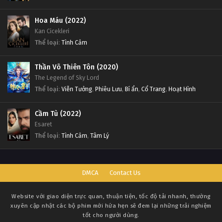
Hoa Máu (2022)
Kan Cicekleri
Thể loại
:
Tình Cảm
Thần Võ Thiên Tôn (2020)
The Legend of Sky Lord
Thể loại
:
Viễn Tưởng
,
Phiêu Lưu
,
Bí ẩn
,
Cổ Trang
,
Hoạt Hình
Cầm Tù (2022)
Esaret
Thể loại
:
Tình Cảm
,
Tâm Lý
DMCA
Contact Us
Website với giao diện trực quan, thuận tiện, tốc độ tải nhanh, thường
xuyên cập nhật các bộ phim mới hứa hẹn sẽ đem lại những trải nghiệm
tốt cho người dùng.