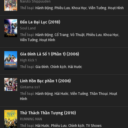
Naruto Shippuuden
Thể loại
:
Hành Động
,
Phiêu Lưu
,
Khoa Học
,
Viễn Tưởng
,
Hoạt Hình
Đấu La Đại Lục (2018)
Soul Land
Thể loại
:
Hành Động
,
Cổ Trang
,
Võ Thuật
,
Phiêu Lưu
,
Khoa Học
,
Viễn Tưởng
,
Hoạt Hình
Gia Đình Là Số 1 (Phần 1) (2006)
High Kick 1
Thể loại
:
Gia Đình
,
Chính kịch
,
Hài Hước
Linh Hồn Bạc phần 1 (2006)
Gintama ss1
Thể loại
:
Hành Động
,
Hài Hước
,
Viễn Tưởng
,
Thần Thoại
,
Hoạt
Hình
Thử Thách Thần Tượng (2010)
RUNNING MAN
Thể loại
:
Hài Hước
,
Phiêu Lưu
,
Chính kịch
,
TV Shows