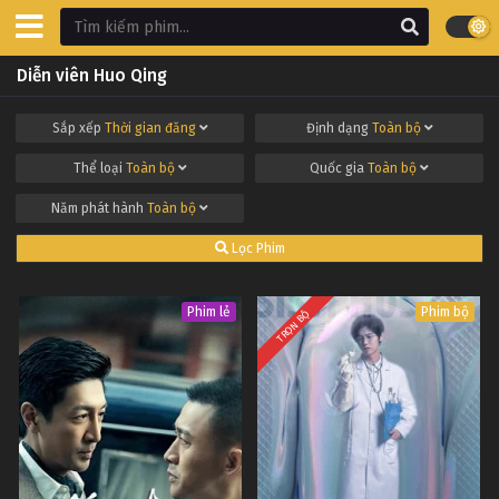
Diễn viên Huo Qing
Sắp xếp
Thời gian đăng
Định dạng
Toàn bộ
Thể loại
Toàn bộ
Quốc gia
Toàn bộ
Năm phát hành
Toàn bộ
Lọc Phim
Phim lẻ
Phim bộ
TRỌN BỘ