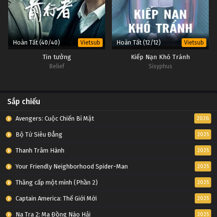
Hoàn Tất (40/40)
Hoàn Tất (12/12)
Vietsub
Vietsub
Tin tưởng
Kiếp Nạn Khó Tránh
Belief
Sisyphus
Sắp chiếu
Avengers: Cuộc Chiến Bí Mật
2026
Bộ Tứ Siêu Đẳng
2025
Thanh Trâm Hành
2025
Your Friendly Neighborhood Spider-Man
2025
Thăng cấp một mình (Phần 2)
2025
Captain America: Thế Giới Mới
2025
Na Tra 2: Ma Đồng Náo Hải
2025