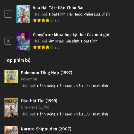
Vua Hải Tặc: Đảo Châu Báu
9
Thể loại
:
Hoạt Hình
,
Hài Hước
,
Phiêu Lưu
,
Bí ẩn
8.0
Chuyến xe khoa học kỳ thú: Các múi giờ
10
Thể loại
:
Âm Nhạc
,
Gia Đình
,
Hoạt Hình
8.0
Top phim bộ
Pokemon Tổng Hợp (1997)
Pokemon
Thể loại
:
Hành Động
,
Hài Hước
,
Phiêu Lưu
,
Hoạt Hình
Đảo Hải Tặc (1999)
One Piece (Luffy)
Thể loại
:
Hành Động
,
Hài Hước
,
Phiêu Lưu
,
Hoạt Hình
Naruto Shippuden (2007)