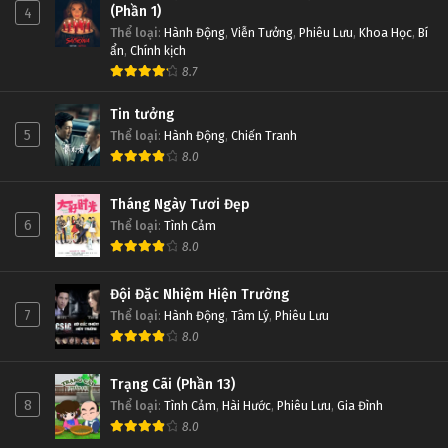
(Phần 1)
4
Thể loại
:
Hành Động
,
Viễn Tưởng
,
Phiêu Lưu
,
Khoa Học
,
Bí
ẩn
,
Chính kịch
8.7
Tin tưởng
5
Thể loại
:
Hành Động
,
Chiến Tranh
8.0
Tháng Ngày Tươi Đẹp
6
Thể loại
:
Tình Cảm
8.0
Đội Đặc Nhiệm Hiện Trường
7
Thể loại
:
Hành Động
,
Tâm Lý
,
Phiêu Lưu
8.0
Trạng Cãi (Phần 13)
8
Thể loại
:
Tình Cảm
,
Hài Hước
,
Phiêu Lưu
,
Gia Đình
8.0