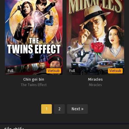
Full
Full
Vietsub
Vietsub
Chin gei bin
Miracles
The Twins Effect
Miracles
1
2
Next »