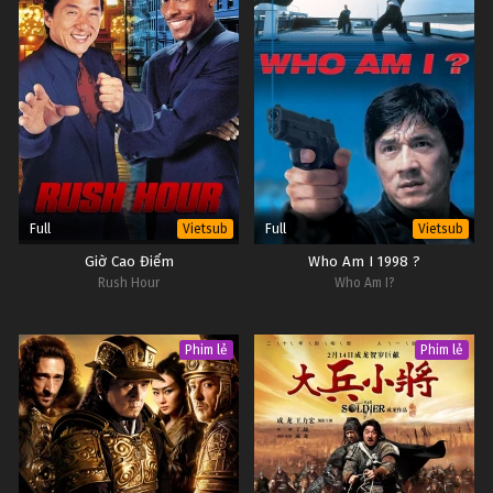
Full
Full
Vietsub
Vietsub
Giờ Cao Điểm
Who Am I 1998 ?
Rush Hour
Who Am I?
Phim lẻ
Phim lẻ