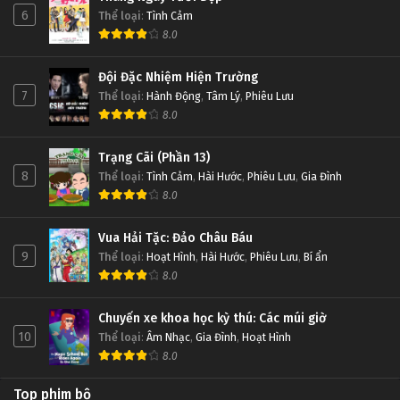
6
Thể loại
:
Tình Cảm
8.0
Đội Đặc Nhiệm Hiện Trường
7
Thể loại
:
Hành Động
,
Tâm Lý
,
Phiêu Lưu
8.0
Trạng Cãi (Phần 13)
8
Thể loại
:
Tình Cảm
,
Hài Hước
,
Phiêu Lưu
,
Gia Đình
8.0
Vua Hải Tặc: Đảo Châu Báu
9
Thể loại
:
Hoạt Hình
,
Hài Hước
,
Phiêu Lưu
,
Bí ẩn
8.0
Chuyến xe khoa học kỳ thú: Các múi giờ
10
Thể loại
:
Âm Nhạc
,
Gia Đình
,
Hoạt Hình
8.0
Top phim bộ