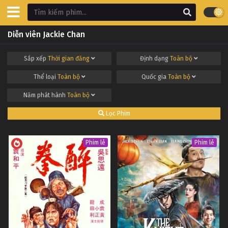
Diễn viên Jackie Chan
Sắp xếp
Thời gian đăng
Định dạng
Toàn bộ
Thể loại
Toàn bộ
Quốc gia
Toàn bộ
Năm phát hành
Toàn bộ
Lọc Phim
Phim lẻ
Phim lẻ