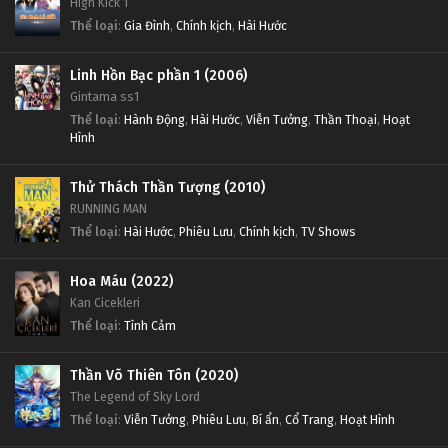
High Kick 1
Thể loại
:
Gia Đình
,
Chính kịch
,
Hài Hước
Linh Hồn Bạc phần 1 (2006)
Gintama ss1
Thể loại
:
Hành Động
,
Hài Hước
,
Viễn Tưởng
,
Thần Thoại
,
Hoạt
Hình
Thử Thách Thần Tượng (2010)
RUNNING MAN
Thể loại
:
Hài Hước
,
Phiêu Lưu
,
Chính kịch
,
TV Shows
Hoa Máu (2022)
Kan Cicekleri
Thể loại
:
Tình Cảm
Thần Võ Thiên Tôn (2020)
The Legend of Sky Lord
Thể loại
:
Viễn Tưởng
,
Phiêu Lưu
,
Bí ẩn
,
Cổ Trang
,
Hoạt Hình