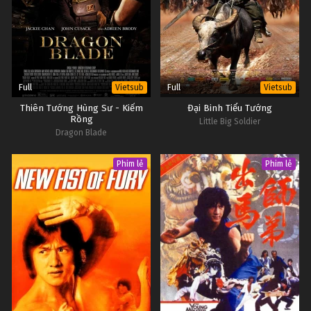
Full
Full
Vietsub
Vietsub
Thiên Tướng Hùng Sư - Kiếm
Đại Binh Tiểu Tướng
Rồng
Little Big Soldier
Dragon Blade
Phim lẻ
Phim lẻ