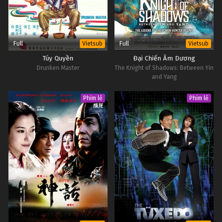
Full
Full
Vietsub
Vietsub
Túy Quyền
Đại Chiến Âm Dương
Drunken Master
The Knight of Shadows: Between Yin
and Yang
Phim lẻ
Phim lẻ