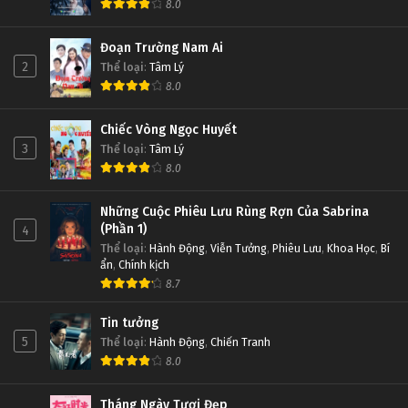
8.0
Đoạn Trường Nam Ai
2
Thể loại
:
Tâm Lý
8.0
Chiếc Vòng Ngọc Huyết
3
Thể loại
:
Tâm Lý
8.0
Những Cuộc Phiêu Lưu Rùng Rợn Của Sabrina
(Phần 1)
4
Thể loại
:
Hành Động
,
Viễn Tưởng
,
Phiêu Lưu
,
Khoa Học
,
Bí
ẩn
,
Chính kịch
8.7
Tin tưởng
5
Thể loại
:
Hành Động
,
Chiến Tranh
8.0
Tháng Ngày Tươi Đẹp