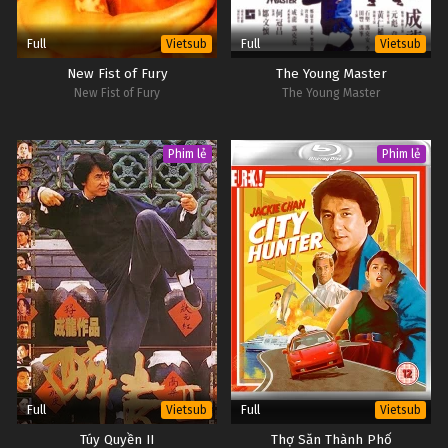
Full
Full
Vietsub
Vietsub
New Fist of Fury
The Young Master
New Fist of Fury
The Young Master
Phim lẻ
Phim lẻ
Full
Full
Vietsub
Vietsub
Túy Quyền II
Thợ Săn Thành Phố