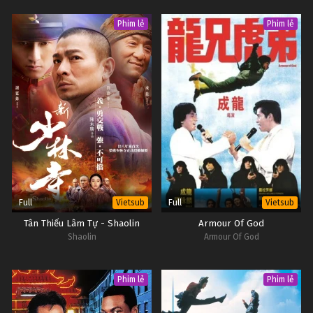
Phim lẻ
Phim lẻ
Full
Full
Vietsub
Vietsub
Tân Thiếu Lâm Tự - Shaolin
Armour Of God
Shaolin
Armour Of God
Phim lẻ
Phim lẻ