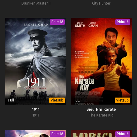
Drunken Master II
City Hunter
Phim lẻ
Phim lẻ
Full
Full
Vietsub
Vietsub
1911
Siêu Nhí Karate
1911
The Karate Kid
Phim lẻ
Phim lẻ