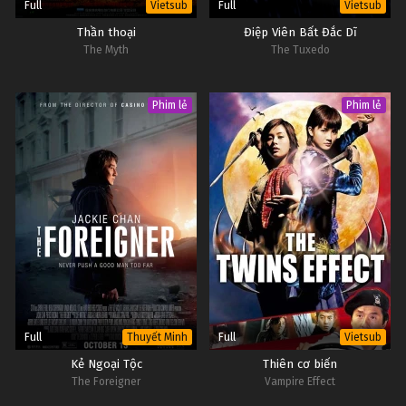
Full
Full
Vietsub
Vietsub
Thần thoại
Điệp Viên Bất Đắc Dĩ
The Myth
The Tuxedo
Phim lẻ
Phim lẻ
Full
Full
Thuyết Minh
Vietsub
Kẻ Ngoại Tộc
Thiên cơ biến
The Foreigner
Vampire Effect