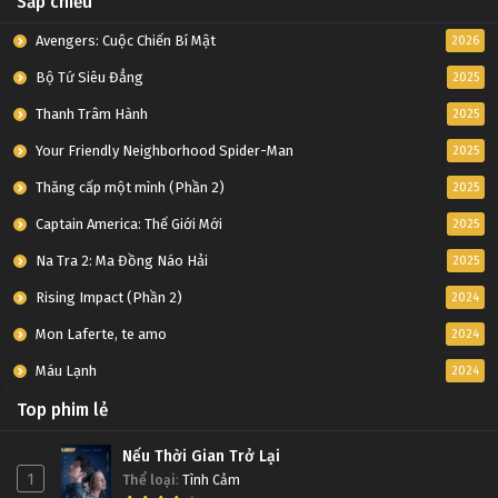
Sắp chiếu
Avengers: Cuộc Chiến Bí Mật
2026
Bộ Tứ Siêu Đẳng
2025
Thanh Trâm Hành
2025
Your Friendly Neighborhood Spider-Man
2025
Thăng cấp một mình (Phần 2)
2025
Captain America: Thế Giới Mới
2025
Na Tra 2: Ma Đồng Náo Hải
2025
Rising Impact (Phần 2)
2024
Mon Laferte, te amo
2024
Máu Lạnh
2024
Top phim lẻ
Nếu Thời Gian Trở Lại
1
Thể loại
:
Tình Cảm