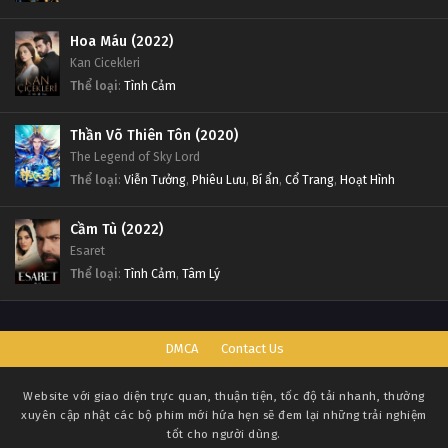
Hoa Máu (2022)
Kan Cicekleri
Thể loại
:
Tình Cảm
Thần Võ Thiên Tôn (2020)
The Legend of Sky Lord
Thể loại
:
Viễn Tưởng
,
Phiêu Lưu
,
Bí ẩn
,
Cổ Trang
,
Hoạt Hình
Cầm Tù (2022)
Esaret
Thể loại
:
Tình Cảm
,
Tâm Lý
DMCA
Contact Us
Website với giao diện trực quan, thuận tiện, tốc độ tải nhanh, thường
xuyên cập nhật các bộ phim mới hứa hẹn sẽ đem lại những trải nghiệm
tốt cho người dùng.