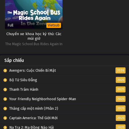
Full
Vietsub
Chuyến xe khoa học kỳ thú: Các
múi giờ
The Magic School Bus Rides Again In
the Zone
Sắp chiếu
Avengers: Cuộc Chiến Bí Mật
2026
Bộ Tứ Siêu Đẳng
2025
Thanh Trâm Hành
2025
Your Friendly Neighborhood Spider-Man
2025
Thăng cấp một mình (Phần 2)
2025
Captain America: Thế Giới Mới
2025
Na Tra 2: Ma Đồng Náo Hải
2025