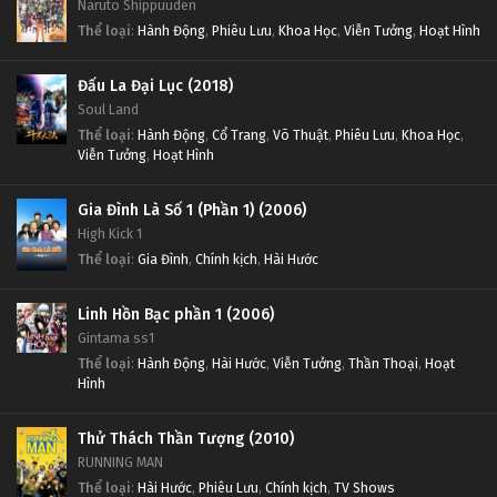
Naruto Shippuuden
Thể loại
:
Hành Động
,
Phiêu Lưu
,
Khoa Học
,
Viễn Tưởng
,
Hoạt Hình
Đấu La Đại Lục (2018)
Soul Land
Thể loại
:
Hành Động
,
Cổ Trang
,
Võ Thuật
,
Phiêu Lưu
,
Khoa Học
,
Viễn Tưởng
,
Hoạt Hình
Gia Đình Là Số 1 (Phần 1) (2006)
High Kick 1
Thể loại
:
Gia Đình
,
Chính kịch
,
Hài Hước
Linh Hồn Bạc phần 1 (2006)
Gintama ss1
Thể loại
:
Hành Động
,
Hài Hước
,
Viễn Tưởng
,
Thần Thoại
,
Hoạt
Hình
Thử Thách Thần Tượng (2010)
RUNNING MAN
Thể loại
:
Hài Hước
,
Phiêu Lưu
,
Chính kịch
,
TV Shows