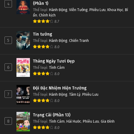
(Phần 1)
4
Thể loại
:
Hành Động
,
Viễn Tưởng
,
Phiêu Lưu
,
Khoa Học
,
Bí
ẩn
,
Chính kịch
8.7
Tin tưởng
5
Thể loại
:
Hành Động
,
Chiến Tranh
8.0
Tháng Ngày Tươi Đẹp
6
Thể loại
:
Tình Cảm
8.0
Đội Đặc Nhiệm Hiện Trường
7
Thể loại
:
Hành Động
,
Tâm Lý
,
Phiêu Lưu
8.0
Trạng Cãi (Phần 13)
8
Thể loại
:
Tình Cảm
,
Hài Hước
,
Phiêu Lưu
,
Gia Đình
8.0