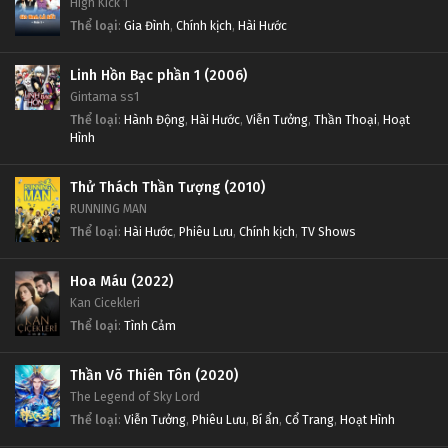
High Kick 1
Thể loại
:
Gia Đình
,
Chính kịch
,
Hài Hước
Linh Hồn Bạc phần 1 (2006)
Gintama ss1
Thể loại
:
Hành Động
,
Hài Hước
,
Viễn Tưởng
,
Thần Thoại
,
Hoạt
Hình
Thử Thách Thần Tượng (2010)
RUNNING MAN
Thể loại
:
Hài Hước
,
Phiêu Lưu
,
Chính kịch
,
TV Shows
Hoa Máu (2022)
Kan Cicekleri
Thể loại
:
Tình Cảm
Thần Võ Thiên Tôn (2020)
The Legend of Sky Lord
Thể loại
:
Viễn Tưởng
,
Phiêu Lưu
,
Bí ẩn
,
Cổ Trang
,
Hoạt Hình