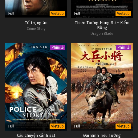
Full
Full
Vietsub
Vietsub
Tổ trọng án
Thiên Tướng Hùng Sư - Kiếm
Rồng
Crime Story
Dragon Blade
Phim lẻ
Phim lẻ
Full
Full
Vietsub
Vietsub
Câu chuyện cảnh sát
Đại Binh Tiểu Tướng