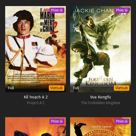
Phim lẻ
Phim lẻ
Full
Full
Vietsub
Vietsub
Kế hoạch A 2
Vua Kungfu
Project A 2
The Forbidden Kingdom
Phim lẻ
Phim lẻ