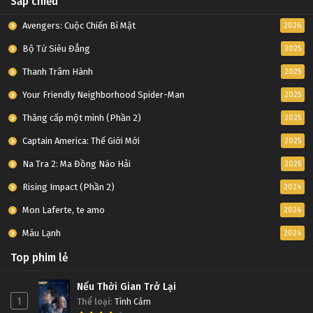
Sắp chiếu
Avengers: Cuộc Chiến Bí Mật
2026
Bộ Tứ Siêu Đẳng
2025
Thanh Trâm Hành
2025
Your Friendly Neighborhood Spider-Man
2025
Thăng cấp một mình (Phần 2)
2025
Captain America: Thế Giới Mới
2025
Na Tra 2: Ma Đồng Náo Hải
2025
Rising Impact (Phần 2)
2024
Mon Laferte, te amo
2024
Máu Lạnh
2024
Top phim lẻ
Nếu Thời Gian Trở Lại
1
Thể loại
:
Tình Cảm