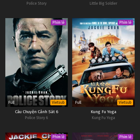
Police Story
Little Big Soldier
Phim lẻ
Phim lẻ
Full
Full
Vietsub
Vietsub
Câu Chuyện Cảnh Sát 6
Kung Fu Yoga
Police Story 6
Kung Fu Yoga
Phim lẻ
Phim lẻ