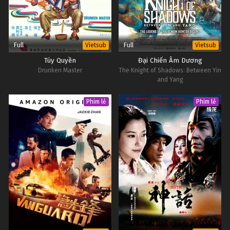
Full
Full
Vietsub
Vietsub
Túy Quyền
Đại Chiến Âm Dương
Drunken Master
The Knight of Shadows: Between Yin
and Yang
Phim lẻ
Phim lẻ