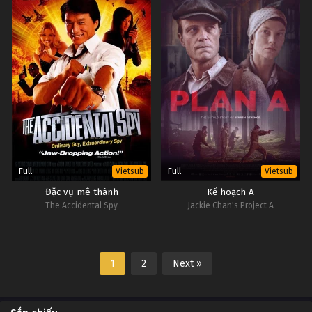
Full
Full
Vietsub
Vietsub
Đặc vụ mê thành
Kế hoạch A
The Accidental Spy
Jackie Chan's Project A
1
2
Next »