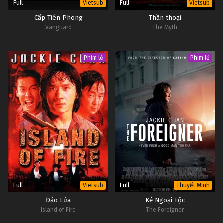
Full
Full
Vietsub
Vietsub
Cấp Tiên Phong
Thần thoại
Vanguard
The Myth
Phim lẻ
Phim lẻ
Full
Full
Vietsub
Thuyết Minh
Đảo Lửa
Kẻ Ngoại Tộc
Island of Fire
The Foreigner