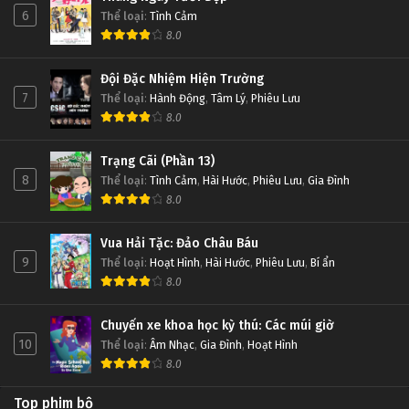
6
Thể loại
:
Tình Cảm
8.0
Đội Đặc Nhiệm Hiện Trường
7
Thể loại
:
Hành Động
,
Tâm Lý
,
Phiêu Lưu
8.0
Trạng Cãi (Phần 13)
8
Thể loại
:
Tình Cảm
,
Hài Hước
,
Phiêu Lưu
,
Gia Đình
8.0
Vua Hải Tặc: Đảo Châu Báu
9
Thể loại
:
Hoạt Hình
,
Hài Hước
,
Phiêu Lưu
,
Bí ẩn
8.0
Chuyến xe khoa học kỳ thú: Các múi giờ
10
Thể loại
:
Âm Nhạc
,
Gia Đình
,
Hoạt Hình
8.0
Top phim bộ