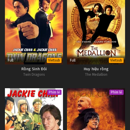
Full
Full
Vietsub
Vietsub
Rồng Sinh Đôi
Huy hiệu rồng
Twin Dragons
The Medallion
Phim lẻ
Phim lẻ