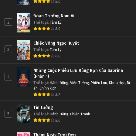
8.0
Đoạn Trường Nam Ai
2
Thể loại
:
Tâm Lý
8.0
Chiếc Vòng Ngọc Huyết
3
Thể loại
:
Tâm Lý
8.0
Những Cuộc Phiêu Lưu Rùng Rợn Của Sabrina
(Phần 1)
4
Thể loại
:
Hành Động
,
Viễn Tưởng
,
Phiêu Lưu
,
Khoa Học
,
Bí
ẩn
,
Chính kịch
8.7
Tin tưởng
5
Thể loại
:
Hành Động
,
Chiến Tranh
8.0
Tháng Ngày Tươi Đẹp