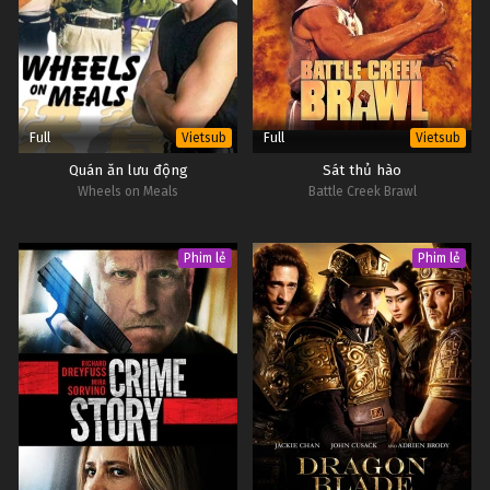
Full
Full
Vietsub
Vietsub
Quán ăn lưu động
Sát thủ hào
Wheels on Meals
Battle Creek Brawl
Phim lẻ
Phim lẻ