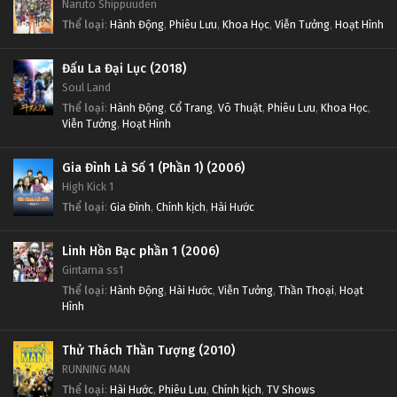
Naruto Shippuuden
Thể loại
:
Hành Động
,
Phiêu Lưu
,
Khoa Học
,
Viễn Tưởng
,
Hoạt Hình
Đấu La Đại Lục (2018)
Soul Land
Thể loại
:
Hành Động
,
Cổ Trang
,
Võ Thuật
,
Phiêu Lưu
,
Khoa Học
,
Viễn Tưởng
,
Hoạt Hình
Gia Đình Là Số 1 (Phần 1) (2006)
High Kick 1
Thể loại
:
Gia Đình
,
Chính kịch
,
Hài Hước
Linh Hồn Bạc phần 1 (2006)
Gintama ss1
Thể loại
:
Hành Động
,
Hài Hước
,
Viễn Tưởng
,
Thần Thoại
,
Hoạt
Hình
Thử Thách Thần Tượng (2010)
RUNNING MAN
Thể loại
:
Hài Hước
,
Phiêu Lưu
,
Chính kịch
,
TV Shows