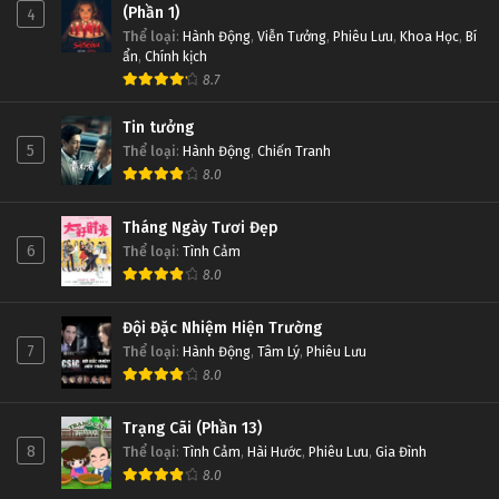
(Phần 1)
4
Thể loại
:
Hành Động
,
Viễn Tưởng
,
Phiêu Lưu
,
Khoa Học
,
Bí
ẩn
,
Chính kịch
8.7
Tin tưởng
5
Thể loại
:
Hành Động
,
Chiến Tranh
8.0
Tháng Ngày Tươi Đẹp
6
Thể loại
:
Tình Cảm
8.0
Đội Đặc Nhiệm Hiện Trường
7
Thể loại
:
Hành Động
,
Tâm Lý
,
Phiêu Lưu
8.0
Trạng Cãi (Phần 13)
8
Thể loại
:
Tình Cảm
,
Hài Hước
,
Phiêu Lưu
,
Gia Đình
8.0