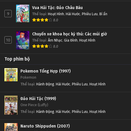
Vua Hải Tặc: Đảo Châu Báu
9
Thể loại
:
Hoạt Hình
,
Hài Hước
,
Phiêu Lưu
,
Bí ẩn
8.0
Chuyến xe khoa học kỳ thú: Các múi giờ
10
Thể loại
:
Âm Nhạc
,
Gia Đình
,
Hoạt Hình
8.0
Top phim bộ
Pokemon Tổng Hợp (1997)
Pokemon
Thể loại
:
Hành Động
,
Hài Hước
,
Phiêu Lưu
,
Hoạt Hình
Đảo Hải Tặc (1999)
One Piece (Luffy)
Thể loại
:
Hành Động
,
Hài Hước
,
Phiêu Lưu
,
Hoạt Hình
Naruto Shippuden (2007)