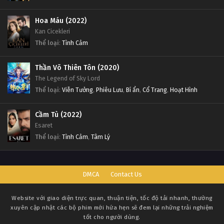
Hoa Máu (2022)
Kan Cicekleri
Thể loại
:
Tình Cảm
Thần Võ Thiên Tôn (2020)
The Legend of Sky Lord
Thể loại
:
Viễn Tưởng
,
Phiêu Lưu
,
Bí ẩn
,
Cổ Trang
,
Hoạt Hình
Cầm Tù (2022)
Esaret
Thể loại
:
Tình Cảm
,
Tâm Lý
DMCA
Contact Us
Website với giao diện trực quan, thuận tiện, tốc độ tải nhanh, thường
xuyên cập nhật các bộ phim mới hứa hẹn sẽ đem lại những trải nghiệm
tốt cho người dùng.