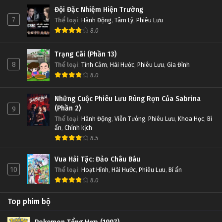
Đội Đặc Nhiệm Hiện Trường
7
Thể loại
:
Hành Động
,
Tâm Lý
,
Phiêu Lưu
8.0
Trạng Cãi (Phần 13)
8
Thể loại
:
Tình Cảm
,
Hài Hước
,
Phiêu Lưu
,
Gia Đình
8.0
Những Cuộc Phiêu Lưu Rùng Rợn Của Sabrina
(Phần 2)
9
Thể loại
:
Hành Động
,
Viễn Tưởng
,
Phiêu Lưu
,
Khoa Học
,
Bí
ẩn
,
Chính kịch
8.5
Vua Hải Tặc: Đảo Châu Báu
10
Thể loại
:
Hoạt Hình
,
Hài Hước
,
Phiêu Lưu
,
Bí ẩn
8.0
Top phim bộ