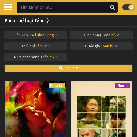
Phim thể loại Tâm Lý
Sắp xếp
Thời gian đăng
Định dạng
Toàn bộ
Thể loại
Tâm Lý
Quốc gia
Toàn bộ
Năm phát hành
Toàn bộ
Lọc Phim
Phim bộ
Phim lẻ
TRỌN BỘ