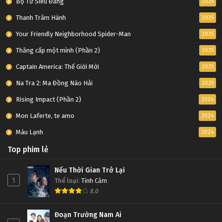
Bộ Tứ Siêu Đẳng
2025
Thanh Trâm Hành
2025
Your Friendly Neighborhood Spider-Man
2025
Thăng cấp một mình (Phần 2)
2025
Captain America: Thế Giới Mới
2025
Na Tra 2: Ma Đồng Náo Hải
2025
Rising Impact (Phần 2)
2024
Mon Laferte, te amo
2024
Máu Lạnh
2024
Top phim lẻ
Nếu Thời Gian Trở Lại
1
Thể loại
:
Tình Cảm
8.0
Đoạn Trường Nam Ai