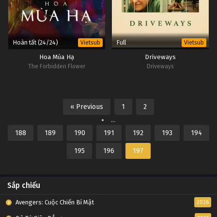
Hoàn tất (24/24)
Full
Vietsub
Vietsub
Hoa Mùa Hạ
Driveways
The Forbidden Flower
Driveways
« Previous
1
2
...
188
189
190
191
192
193
194
195
196
197
Sắp chiếu
Avengers: Cuộc Chiến Bí Mật
2026