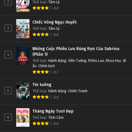
2
Thể loại
:
Tâm Lý
8.0
Chiếc Vòng Ngọc Huyết
3
Thể loại
:
Tâm Lý
8.0
Những Cuộc Phiêu Lưu Rùng Rợn Của Sabrina
(Phần 1)
4
Thể loại
:
Hành Động
,
Viễn Tưởng
,
Phiêu Lưu
,
Khoa Học
,
Bí
ẩn
,
Chính kịch
8.7
Tin tưởng
5
Thể loại
:
Hành Động
,
Chiến Tranh
8.0
Tháng Ngày Tươi Đẹp
6
Thể loại
:
Tình Cảm
8.0