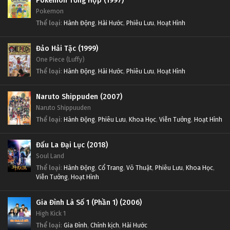
Pokemon Tổng Hợp (1997)
Pokemon
Thể loại
:
Hành Động
,
Hài Hước
,
Phiêu Lưu
,
Hoạt Hình
Đảo Hải Tặc (1999)
One Piece (Luffy)
Thể loại
:
Hành Động
,
Hài Hước
,
Phiêu Lưu
,
Hoạt Hình
Naruto Shippuden (2007)
Naruto Shippuuden
Thể loại
:
Hành Động
,
Phiêu Lưu
,
Khoa Học
,
Viễn Tưởng
,
Hoạt Hình
Đấu La Đại Lục (2018)
Soul Land
Thể loại
:
Hành Động
,
Cổ Trang
,
Võ Thuật
,
Phiêu Lưu
,
Khoa Học
,
Viễn Tưởng
,
Hoạt Hình
Gia Đình Là Số 1 (Phần 1) (2006)
High Kick 1
Thể loại
:
Gia Đình
,
Chính kịch
,
Hài Hước