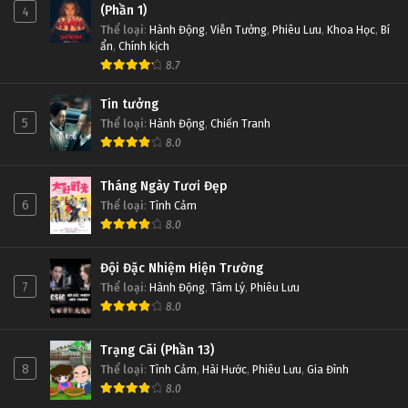
(Phần 1)
4
Thể loại
:
Hành Động
,
Viễn Tưởng
,
Phiêu Lưu
,
Khoa Học
,
Bí
ẩn
,
Chính kịch
8.7
Tin tưởng
5
Thể loại
:
Hành Động
,
Chiến Tranh
8.0
Tháng Ngày Tươi Đẹp
6
Thể loại
:
Tình Cảm
8.0
Đội Đặc Nhiệm Hiện Trường
7
Thể loại
:
Hành Động
,
Tâm Lý
,
Phiêu Lưu
8.0
Trạng Cãi (Phần 13)
8
Thể loại
:
Tình Cảm
,
Hài Hước
,
Phiêu Lưu
,
Gia Đình
8.0