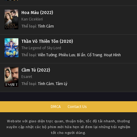
Hoa Máu (2022)
Kan Cicekleri
Thể loại
:
Tình Cảm
Thần Võ Thiên Tôn (2020)
The Legend of Sky Lord
Thể loại
:
Viễn Tưởng
,
Phiêu Lưu
,
Bí ẩn
,
Cổ Trang
,
Hoạt Hình
Cầm Tù (2022)
Esaret
Thể loại
:
Tình Cảm
,
Tâm Lý
DMCA
Contact Us
Website với giao diện trực quan, thuận tiện, tốc độ tải nhanh, thường
xuyên cập nhật các bộ phim mới hứa hẹn sẽ đem lại những trải nghiệm
tốt cho người dùng.