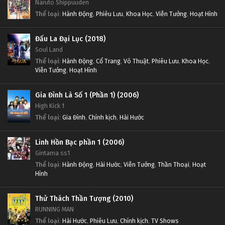
Naruto Shippuuden
Thể loại
:
Hành Động
,
Phiêu Lưu
,
Khoa Học
,
Viễn Tưởng
,
Hoạt Hình
Đấu La Đại Lục (2018)
Soul Land
Thể loại
:
Hành Động
,
Cổ Trang
,
Võ Thuật
,
Phiêu Lưu
,
Khoa Học
,
Viễn Tưởng
,
Hoạt Hình
Gia Đình Là Số 1 (Phần 1) (2006)
High Kick 1
Thể loại
:
Gia Đình
,
Chính kịch
,
Hài Hước
Linh Hồn Bạc phần 1 (2006)
Gintama ss1
Thể loại
:
Hành Động
,
Hài Hước
,
Viễn Tưởng
,
Thần Thoại
,
Hoạt
Hình
Thử Thách Thần Tượng (2010)
RUNNING MAN
Thể loại
:
Hài Hước
,
Phiêu Lưu
,
Chính kịch
,
TV Shows