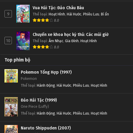
Vua Hải Tặc: Đảo Châu Báu
9
Thể loại
:
Hoạt Hình
,
Hài Hước
,
Phiêu Lưu
,
Bí ẩn
8.0
Chuyến xe khoa học kỳ thú: Các múi giờ
10
Thể loại
:
Âm Nhạc
,
Gia Đình
,
Hoạt Hình
8.0
Top phim bộ
Pokemon Tổng Hợp (1997)
Pokemon
Thể loại
:
Hành Động
,
Hài Hước
,
Phiêu Lưu
,
Hoạt Hình
Đảo Hải Tặc (1999)
One Piece (Luffy)
Thể loại
:
Hành Động
,
Hài Hước
,
Phiêu Lưu
,
Hoạt Hình
Naruto Shippuden (2007)