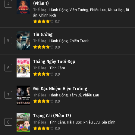
(Phần 1)
4
Thể loại
:
Hành Động
,
Viễn Tưởng
,
Phiêu Lưu
,
Khoa Học
,
Bí
ẩn
,
Chính kịch
8.7
Tin tưởng
5
Thể loại
:
Hành Động
,
Chiến Tranh
8.0
Tháng Ngày Tươi Đẹp
6
Thể loại
:
Tình Cảm
8.0
Đội Đặc Nhiệm Hiện Trường
7
Thể loại
:
Hành Động
,
Tâm Lý
,
Phiêu Lưu
8.0
Trạng Cãi (Phần 13)
8
Thể loại
:
Tình Cảm
,
Hài Hước
,
Phiêu Lưu
,
Gia Đình
8.0