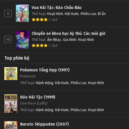
Vua Hải Tặc: Đảo Châu Báu
9
Thể loại
:
Hoạt Hình
,
Hài Hước
,
Phiêu Lưu
,
Bí ẩn
8.0
Chuyến xe khoa học kỳ thú: Các múi giờ
10
Thể loại
:
Âm Nhạc
,
Gia Đình
,
Hoạt Hình
8.0
Top phim bộ
Pokemon Tổng Hợp (1997)
Pokemon
Thể loại
:
Hành Động
,
Hài Hước
,
Phiêu Lưu
,
Hoạt Hình
Đảo Hải Tặc (1999)
One Piece (Luffy)
Thể loại
:
Hành Động
,
Hài Hước
,
Phiêu Lưu
,
Hoạt Hình
Naruto Shippuden (2007)