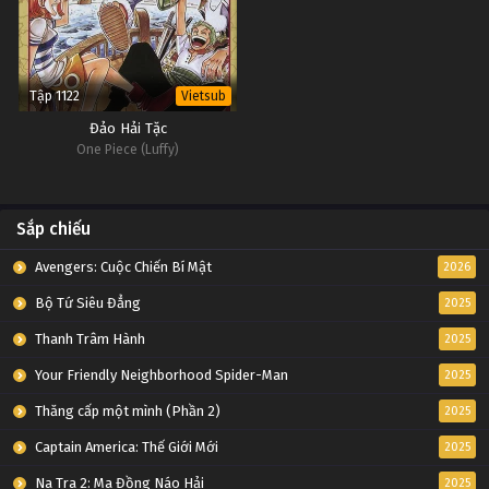
Tập 1122
Vietsub
Đảo Hải Tặc
One Piece (Luffy)
Sắp chiếu
Avengers: Cuộc Chiến Bí Mật
2026
Bộ Tứ Siêu Đẳng
2025
Thanh Trâm Hành
2025
Your Friendly Neighborhood Spider-Man
2025
Thăng cấp một mình (Phần 2)
2025
Captain America: Thế Giới Mới
2025
Na Tra 2: Ma Đồng Náo Hải
2025