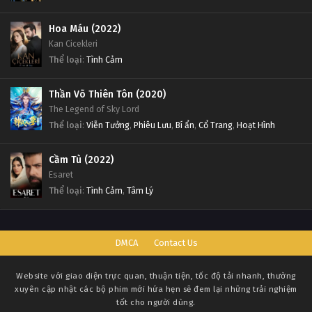
Hoa Máu (2022)
Kan Cicekleri
Thể loại
:
Tình Cảm
Thần Võ Thiên Tôn (2020)
The Legend of Sky Lord
Thể loại
:
Viễn Tưởng
,
Phiêu Lưu
,
Bí ẩn
,
Cổ Trang
,
Hoạt Hình
Cầm Tù (2022)
Esaret
Thể loại
:
Tình Cảm
,
Tâm Lý
DMCA
Contact Us
Website với giao diện trực quan, thuận tiện, tốc độ tải nhanh, thường
xuyên cập nhật các bộ phim mới hứa hẹn sẽ đem lại những trải nghiệm
tốt cho người dùng.