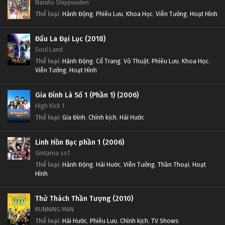
Naruto Shippuuden
Thể loại
:
Hành Động
,
Phiêu Lưu
,
Khoa Học
,
Viễn Tưởng
,
Hoạt Hình
Đấu La Đại Lục (2018)
Soul Land
Thể loại
:
Hành Động
,
Cổ Trang
,
Võ Thuật
,
Phiêu Lưu
,
Khoa Học
,
Viễn Tưởng
,
Hoạt Hình
Gia Đình Là Số 1 (Phần 1) (2006)
High Kick 1
Thể loại
:
Gia Đình
,
Chính kịch
,
Hài Hước
Linh Hồn Bạc phần 1 (2006)
Gintama ss1
Thể loại
:
Hành Động
,
Hài Hước
,
Viễn Tưởng
,
Thần Thoại
,
Hoạt
Hình
Thử Thách Thần Tượng (2010)
RUNNING MAN
Thể loại
:
Hài Hước
,
Phiêu Lưu
,
Chính kịch
,
TV Shows