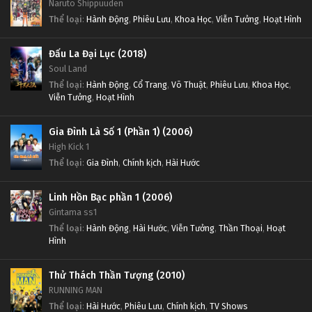
Naruto Shippuuden
Thể loại
:
Hành Động
,
Phiêu Lưu
,
Khoa Học
,
Viễn Tưởng
,
Hoạt Hình
Đấu La Đại Lục (2018)
Soul Land
Thể loại
:
Hành Động
,
Cổ Trang
,
Võ Thuật
,
Phiêu Lưu
,
Khoa Học
,
Viễn Tưởng
,
Hoạt Hình
Gia Đình Là Số 1 (Phần 1) (2006)
High Kick 1
Thể loại
:
Gia Đình
,
Chính kịch
,
Hài Hước
Linh Hồn Bạc phần 1 (2006)
Gintama ss1
Thể loại
:
Hành Động
,
Hài Hước
,
Viễn Tưởng
,
Thần Thoại
,
Hoạt
Hình
Thử Thách Thần Tượng (2010)
RUNNING MAN
Thể loại
:
Hài Hước
,
Phiêu Lưu
,
Chính kịch
,
TV Shows