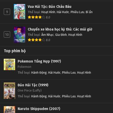
Vua Hải Tặc: Đảo Châu Báu
9
Thể loại
:
Hoạt Hình
,
Hài Hước
,
Phiêu Lưu
,
Bí ẩn
8.0
Chuyến xe khoa học kỳ thú: Các múi giờ
10
Thể loại
:
Âm Nhạc
,
Gia Đình
,
Hoạt Hình
8.0
Top phim bộ
Pokemon Tổng Hợp (1997)
Pokemon
Thể loại
:
Hành Động
,
Hài Hước
,
Phiêu Lưu
,
Hoạt Hình
Đảo Hải Tặc (1999)
One Piece (Luffy)
Thể loại
:
Hành Động
,
Hài Hước
,
Phiêu Lưu
,
Hoạt Hình
Naruto Shippuden (2007)