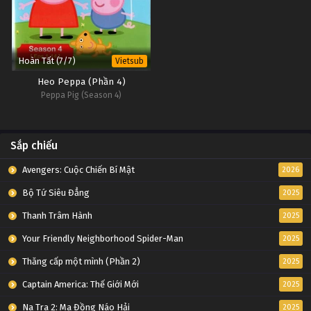
Hoàn Tất (7/7)
Vietsub
Heo Peppa (Phần 4)
Peppa Pig (Season 4)
Sắp chiếu
Avengers: Cuộc Chiến Bí Mật
2026
Bộ Tứ Siêu Đẳng
2025
Thanh Trâm Hành
2025
Your Friendly Neighborhood Spider-Man
2025
Thăng cấp một mình (Phần 2)
2025
Captain America: Thế Giới Mới
2025
Na Tra 2: Ma Đồng Náo Hải
2025