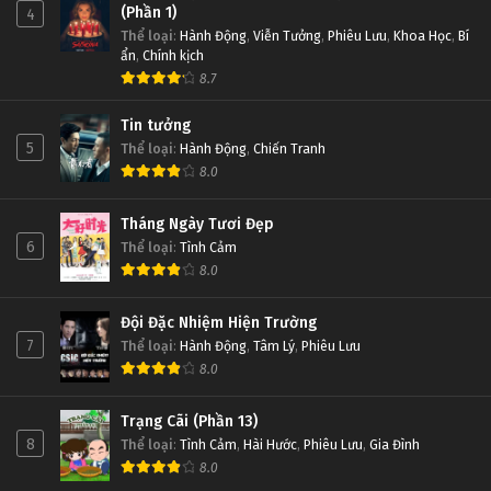
(Phần 1)
4
Thể loại
:
Hành Động
,
Viễn Tưởng
,
Phiêu Lưu
,
Khoa Học
,
Bí
ẩn
,
Chính kịch
8.7
Tin tưởng
5
Thể loại
:
Hành Động
,
Chiến Tranh
8.0
Tháng Ngày Tươi Đẹp
6
Thể loại
:
Tình Cảm
8.0
Đội Đặc Nhiệm Hiện Trường
7
Thể loại
:
Hành Động
,
Tâm Lý
,
Phiêu Lưu
8.0
Trạng Cãi (Phần 13)
8
Thể loại
:
Tình Cảm
,
Hài Hước
,
Phiêu Lưu
,
Gia Đình
8.0