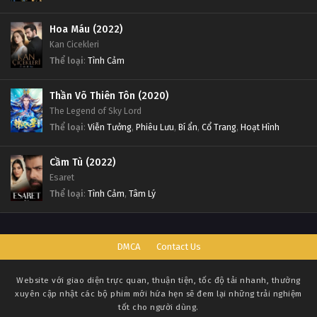
Hoa Máu (2022)
Kan Cicekleri
Thể loại
:
Tình Cảm
Thần Võ Thiên Tôn (2020)
The Legend of Sky Lord
Thể loại
:
Viễn Tưởng
,
Phiêu Lưu
,
Bí ẩn
,
Cổ Trang
,
Hoạt Hình
Cầm Tù (2022)
Esaret
Thể loại
:
Tình Cảm
,
Tâm Lý
DMCA
Contact Us
Website với giao diện trực quan, thuận tiện, tốc độ tải nhanh, thường
xuyên cập nhật các bộ phim mới hứa hẹn sẽ đem lại những trải nghiệm
tốt cho người dùng.