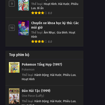
9
Thể loại
:
Hoạt Hình
,
Hài Hước
,
Phiêu
Lưu
,
Bí ẩn
8.0
Chuyến xe khoa học kỳ thú: Các
múi giờ
10
Thể loại
:
Âm Nhạc
,
Gia Đình
,
Hoạt
Hình
8.0
Top phim bộ
Pokemon Tổng Hợp (1997)
Pokemon
Thể loại
:
Hành Động
,
Hài Hước
,
Phiêu Lưu
,
Hoạt Hình
Đảo Hải Tặc (1999)
One Piece (Luffy)
Thể loại
:
Hành Động
,
Hài Hước
,
Phiêu Lưu
,