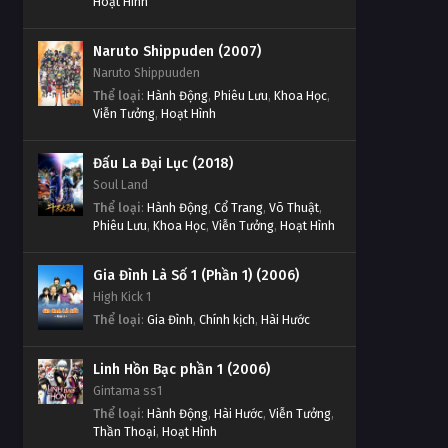
Hoạt Hình
Naruto Shippuden (2007)
Naruto Shippuuden
Thể loại
:
Hành Động
,
Phiêu Lưu
,
Khoa Học
,
Viễn Tưởng
,
Hoạt Hình
Đấu La Đại Lục (2018)
Soul Land
Thể loại
:
Hành Động
,
Cổ Trang
,
Võ Thuật
,
Phiêu Lưu
,
Khoa Học
,
Viễn Tưởng
,
Hoạt Hình
Gia Đình Là Số 1 (Phần 1) (2006)
High Kick 1
Thể loại
:
Gia Đình
,
Chính kịch
,
Hài Hước
Linh Hồn Bạc phần 1 (2006)
Gintama ss1
Thể loại
:
Hành Động
,
Hài Hước
,
Viễn Tưởng
,
Thần Thoại
,
Hoạt Hình