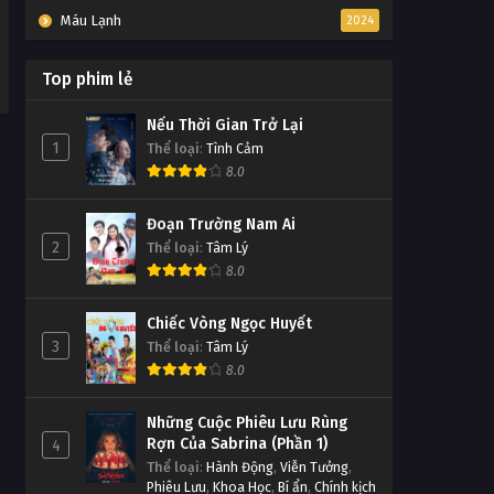
Máu Lạnh
2024
Top phim lẻ
Nếu Thời Gian Trở Lại
1
Thể loại
:
Tình Cảm
8.0
Đoạn Trường Nam Ai
2
Thể loại
:
Tâm Lý
8.0
Chiếc Vòng Ngọc Huyết
3
Thể loại
:
Tâm Lý
8.0
Những Cuộc Phiêu Lưu Rùng
Rợn Của Sabrina (Phần 1)
4
Thể loại
:
Hành Động
,
Viễn Tưởng
,
Phiêu Lưu
,
Khoa Học
,
Bí ẩn
,
Chính kịch