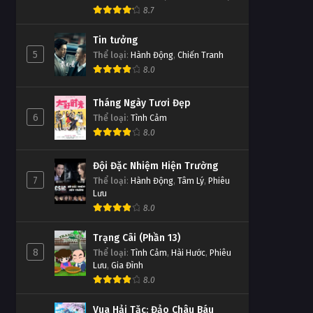
8.7
Tin tưởng
5
Thể loại
:
Hành Động
,
Chiến Tranh
8.0
Tháng Ngày Tươi Đẹp
6
Thể loại
:
Tình Cảm
8.0
Đội Đặc Nhiệm Hiện Trường
7
Thể loại
:
Hành Động
,
Tâm Lý
,
Phiêu
Lưu
8.0
Trạng Cãi (Phần 13)
8
Thể loại
:
Tình Cảm
,
Hài Hước
,
Phiêu
Lưu
,
Gia Đình
8.0
Vua Hải Tặc: Đảo Châu Báu