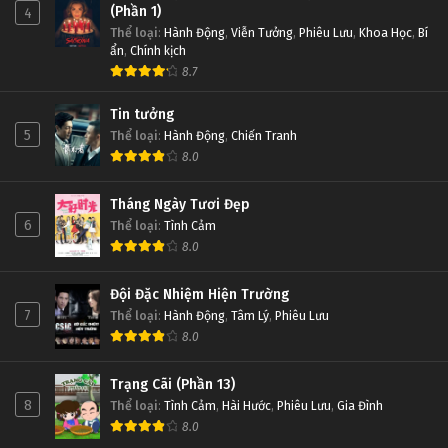
(Phần 1)
4
Thể loại
:
Hành Động
,
Viễn Tưởng
,
Phiêu Lưu
,
Khoa Học
,
Bí
ẩn
,
Chính kịch
8.7
Tin tưởng
5
Thể loại
:
Hành Động
,
Chiến Tranh
8.0
Tháng Ngày Tươi Đẹp
6
Thể loại
:
Tình Cảm
8.0
Đội Đặc Nhiệm Hiện Trường
7
Thể loại
:
Hành Động
,
Tâm Lý
,
Phiêu Lưu
8.0
Trạng Cãi (Phần 13)
8
Thể loại
:
Tình Cảm
,
Hài Hước
,
Phiêu Lưu
,
Gia Đình
8.0