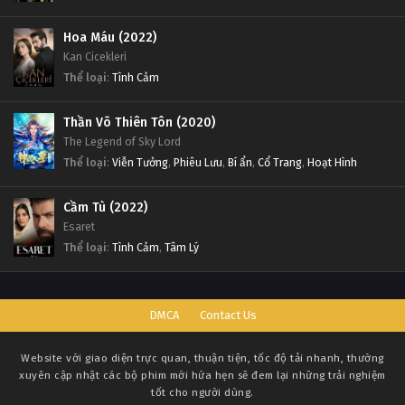
Hoa Máu (2022)
Kan Cicekleri
Thể loại
:
Tình Cảm
Thần Võ Thiên Tôn (2020)
The Legend of Sky Lord
Thể loại
:
Viễn Tưởng
,
Phiêu Lưu
,
Bí ẩn
,
Cổ Trang
,
Hoạt Hình
Cầm Tù (2022)
Esaret
Thể loại
:
Tình Cảm
,
Tâm Lý
DMCA
Contact Us
Website với giao diện trực quan, thuận tiện, tốc độ tải nhanh, thường
xuyên cập nhật các bộ phim mới hứa hẹn sẽ đem lại những trải nghiệm
tốt cho người dùng.