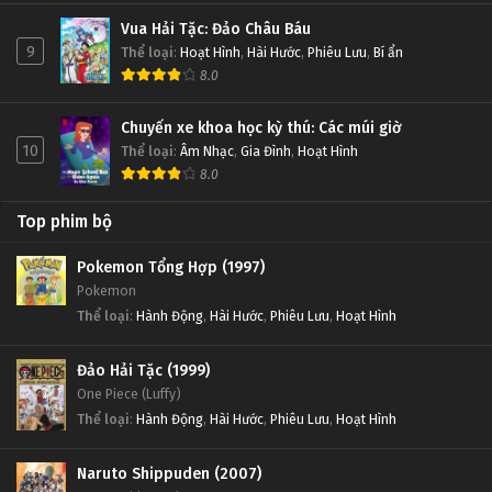
Vua Hải Tặc: Đảo Châu Báu
9
Thể loại
:
Hoạt Hình
,
Hài Hước
,
Phiêu Lưu
,
Bí ẩn
8.0
Chuyến xe khoa học kỳ thú: Các múi giờ
10
Thể loại
:
Âm Nhạc
,
Gia Đình
,
Hoạt Hình
8.0
Top phim bộ
Pokemon Tổng Hợp (1997)
Pokemon
Thể loại
:
Hành Động
,
Hài Hước
,
Phiêu Lưu
,
Hoạt Hình
Đảo Hải Tặc (1999)
One Piece (Luffy)
Thể loại
:
Hành Động
,
Hài Hước
,
Phiêu Lưu
,
Hoạt Hình
Naruto Shippuden (2007)