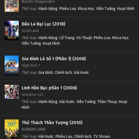
Naruto Shippuuden
Thể loại
:
Hành Động
,
Phiêu Lưu
,
Khoa Học
,
Viễn Tưởng
,
Hoạt Hình
Đấu La Đại Lục (2018)
Soul Land
Thể loại
:
Hành Động
,
Cổ Trang
,
Võ Thuật
,
Phiêu Lưu
,
Khoa Học
,
Viễn Tưởng
,
Hoạt Hình
Gia Đình Là Số 1 (Phần 1) (2006)
High Kick 1
Thể loại
:
Gia Đình
,
Chính kịch
,
Hài Hước
Linh Hồn Bạc phần 1 (2006)
Gintama ss1
Thể loại
:
Hành Động
,
Hài Hước
,
Viễn Tưởng
,
Thần Thoại
,
Hoạt
Hình
Thử Thách Thần Tượng (2010)
RUNNING MAN
Thể loại
:
Hài Hước
,
Phiêu Lưu
,
Chính kịch
,
TV Shows