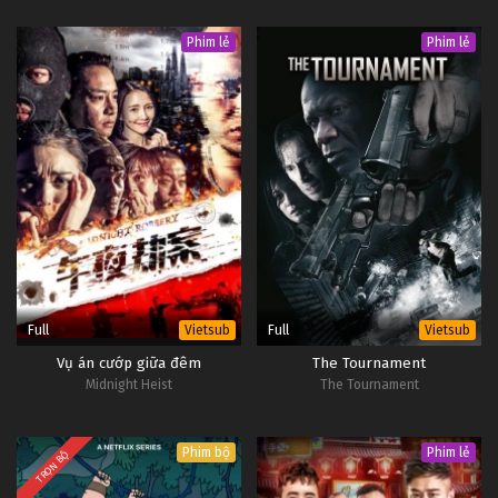
Phim lẻ
Phim lẻ
Full
Full
Vietsub
Vietsub
Vụ án cướp giữa đêm
The Tournament
Midnight Heist
The Tournament
Phim bộ
Phim lẻ
TRỌN BỘ