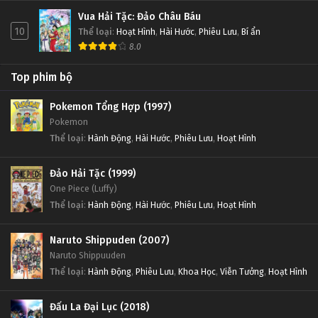
Vua Hải Tặc: Đảo Châu Báu
10
Thể loại
:
Hoạt Hình
,
Hài Hước
,
Phiêu Lưu
,
Bí ẩn
8.0
Top phim bộ
Pokemon Tổng Hợp (1997)
Pokemon
Thể loại
:
Hành Động
,
Hài Hước
,
Phiêu Lưu
,
Hoạt Hình
Đảo Hải Tặc (1999)
One Piece (Luffy)
Thể loại
:
Hành Động
,
Hài Hước
,
Phiêu Lưu
,
Hoạt Hình
Naruto Shippuden (2007)
Naruto Shippuuden
Thể loại
:
Hành Động
,
Phiêu Lưu
,
Khoa Học
,
Viễn Tưởng
,
Hoạt Hình
Đấu La Đại Lục (2018)