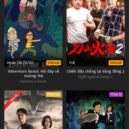
Hoàn Tất (12/12)
Full
Vietsub
Vietsub
Adventure Beast: Hỏi đáp về
Chiến đấu chống lại băng đảng 2
muông thú
Fight against Gangs 2
Adventure Beast
Phim bộ
Phim lẻ
TRỌN BỘ