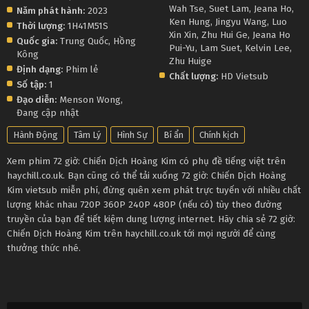
Wah Tse
,
Suet Lam
,
Jeana Ho
,
Năm phát hành:
2023
Ken Hung
,
Jingyu Wang
,
Luo
Thời lượng:
1H41M51S
Xin Xin
,
Zhu Hui Ge
,
Jeana Ho
Quốc gia:
Trung Quốc
,
Hồng
Pui-Yu
,
Lam Suet
,
Kelvin Lee
,
Kông
Zhu Huige
Định dạng:
Phim lẻ
Chất lượng:
HD Vietsub
Số tập:
1
Đạo diễn:
Menson Wong
,
Đang cập nhật
Hành Động
Tâm Lý
Hình Sự
Bí ẩn
Chính kịch
Xem phim 72 giờ: Chiến Dịch Hoàng Kim có phụ đề tiếng việt trên
haychill.co.uk. Bạn cũng có thể tải xuống 72 giờ: Chiến Dịch Hoàng
Kim vietsub miễn phí, đừng quên xem phát trực tuyến với nhiều chất
lượng khác nhau 720P 360P 240P 480P (nếu có) tùy theo đường
truyền của bạn để tiết kiệm dung lượng internet. Hãy chia sẻ 72 giờ:
Chiến Dịch Hoàng Kim trên haychill.co.uk tới mọi người để cùng
thưởng thức nhé.