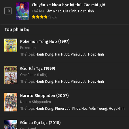
Chuyến xe khoa học kỳ thú: Các múi giờ
10
Thể loại
:
Âm Nhạc
,
Gia Đình
,
Hoạt Hình
8.0
Top phim bộ
Pokemon Tổng Hợp (1997)
Pokemon
Thể loại
:
Hành Động
,
Hài Hước
,
Phiêu Lưu
,
Hoạt Hình
Đảo Hải Tặc (1999)
One Piece (Luffy)
Thể loại
:
Hành Động
,
Hài Hước
,
Phiêu Lưu
,
Hoạt Hình
Naruto Shippuden (2007)
Naruto Shippuuden
Thể loại
:
Hành Động
,
Phiêu Lưu
,
Khoa Học
,
Viễn Tưởng
,
Hoạt Hình
Đấu La Đại Lục (2018)
Soul Land