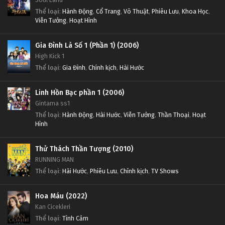
Thể loại
:
Hành Động
,
Cổ Trang
,
Võ Thuật
,
Phiêu Lưu
,
Khoa Học
,
Viễn Tưởng
,
Hoạt Hình
Gia Đình Là Số 1 (Phần 1) (2006)
High Kick 1
Thể loại
:
Gia Đình
,
Chính kịch
,
Hài Hước
Linh Hồn Bạc phần 1 (2006)
Gintama ss1
Thể loại
:
Hành Động
,
Hài Hước
,
Viễn Tưởng
,
Thần Thoại
,
Hoạt
Hình
Thử Thách Thần Tượng (2010)
RUNNING MAN
Thể loại
:
Hài Hước
,
Phiêu Lưu
,
Chính kịch
,
TV Shows
Hoa Máu (2022)
Kan Cicekleri
Thể loại
:
Tình Cảm