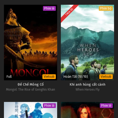
Phim lẻ
Phim bộ
TRỌN BỘ
Full
Hoàn Tất (10/10)
Vietsub
Vietsub
Đế Chế Mông Cổ
Khi anh hùng cất cánh
Mongol: The Rise of Genghis Khan
When Heroes Fly
Phim lẻ
Phim lẻ