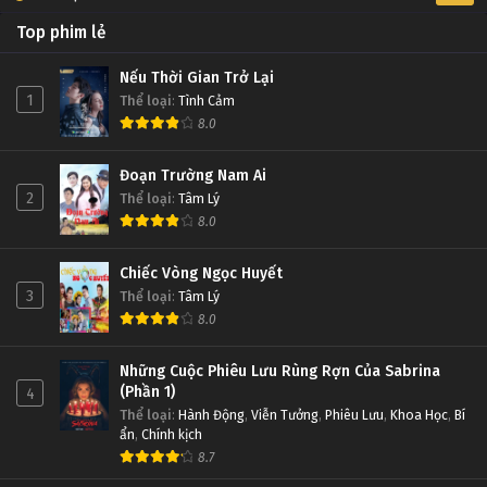
Top phim lẻ
Nếu Thời Gian Trở Lại
1
Thể loại
:
Tình Cảm
8.0
Đoạn Trường Nam Ai
2
Thể loại
:
Tâm Lý
8.0
Chiếc Vòng Ngọc Huyết
3
Thể loại
:
Tâm Lý
8.0
Những Cuộc Phiêu Lưu Rùng Rợn Của Sabrina
(Phần 1)
4
Thể loại
:
Hành Động
,
Viễn Tưởng
,
Phiêu Lưu
,
Khoa Học
,
Bí
ẩn
,
Chính kịch
8.7