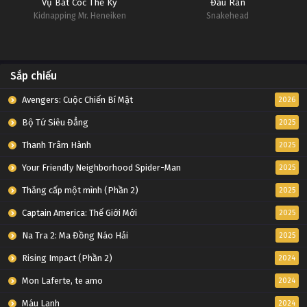
Vụ Bắt Cóc Thế Kỷ
Đầu Rắn
Kidnapping Mr. Heneiken
Snakehead
Sắp chiếu
Avengers: Cuộc Chiến Bí Mật
2026
Bộ Tứ Siêu Đẳng
2025
Thanh Trâm Hành
2025
Your Friendly Neighborhood Spider-Man
2025
Thăng cấp một mình (Phần 2)
2025
Captain America: Thế Giới Mới
2025
Na Tra 2: Ma Đồng Náo Hải
2025
Rising Impact (Phần 2)
2024
Mon Laferte, te amo
2024
Máu Lạnh
2024