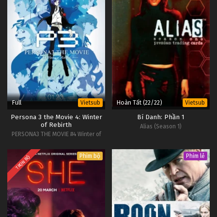
Full
Hoàn Tất (22/22)
Vietsub
Vietsub
Persona 3 the Movie 4: Winter
Bí Danh: Phần 1
of Rebirth
Alias (Season 1)
PERSONA3 THE MOVIE #4 Winter of
Rebirth
Phim bộ
Phim lẻ
TRỌN BỘ