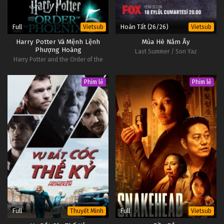
Full
Hoàn Tất (26/26)
Vietsub
Vietsub
Harry Potter Và Mệnh Lệnh
Mùa Hè Năm Ấy
Phượng Hoàng
Last Summer / Son Yaz
Harry Potter and the Order of the
Phoenix
Phim lẻ
Phim lẻ
Full
Full
Thuyết Minh
Vietsub