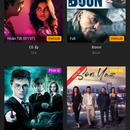
Hoàn Tất (07/07)
Full
Vietsub
Vietsub
Cô ấy
Boon
She
Boon
Phim lẻ
Phim bộ
TRỌN BỘ