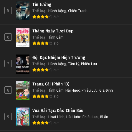
Tin tưởng
5
Thể loại
:
Hành Động
,
Chiến Tranh
8.0
Tháng Ngày Tươi Đẹp
6
Thể loại
:
Tình Cảm
8.0
Đội Đặc Nhiệm Hiện Trường
7
Thể loại
:
Hành Động
,
Tâm Lý
,
Phiêu Lưu
8.0
Trạng Cãi (Phần 13)
8
Thể loại
:
Tình Cảm
,
Hài Hước
,
Phiêu Lưu
,
Gia Đình
8.0
Vua Hải Tặc: Đảo Châu Báu
9
Thể loại
:
Hoạt Hình
,
Hài Hước
,
Phiêu Lưu
,
Bí ẩn
8.0