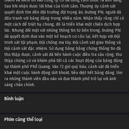
thành và niềm tin vào công lý, cô đã dũng cảm bước ra ánh sáng.
Sau khi nhận được lời khai của Vịnh Lâm, Thượng úy cảnh sát
quyết định tìm đến đội trưởng đội trọng án, Đường Phi, người đã
đấu tranh với băng đảng trong nhiều năm. Nhận thấy rằng chỉ có
một cách để triệt hạ chúng, đó là triển khai một chiến dịch hợp
tác. Nhưng đối mặt với những thông tin từ bên trong, Đường Phi
đã quyết định đưa vào một kế hoạch cơ cấu lại, kết hợp với Đội
trinh sát tội phạm, Đội chống ma túy, Đội cảnh sát giao thông và
Đội cảnh sát đặc nhiệm. Sử dụng bằng bằng chứng thông tin đã
thu thập được, cảnh sát đã tiến hành cuộc điều tra sâu rộng, thu
thập chứng cứ và khám phá tất cả các hoạt động của băng đảng
tại thành phố Phổ Quang. Vào 72 giờ quý báu, cảnh sát đã triển
khai một cuộc hành động dứt khoát, tiêu diệt hết băng đảng, tìm
ra những thành viên đầu não và đưa thành phố trở lại với ánh
sáng chân chính.
Bình luận
Phim cùng thể loại