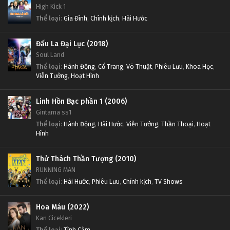
High Kick 1
Thể loại
:
Gia Đình
,
Chính kịch
,
Hài Hước
Đấu La Đại Lục (2018)
Soul Land
Thể loại
:
Hành Động
,
Cổ Trang
,
Võ Thuật
,
Phiêu Lưu
,
Khoa Học
,
Viễn Tưởng
,
Hoạt Hình
Linh Hồn Bạc phần 1 (2006)
Gintama ss1
Thể loại
:
Hành Động
,
Hài Hước
,
Viễn Tưởng
,
Thần Thoại
,
Hoạt
Hình
Thử Thách Thần Tượng (2010)
RUNNING MAN
Thể loại
:
Hài Hước
,
Phiêu Lưu
,
Chính kịch
,
TV Shows
Hoa Máu (2022)
Kan Cicekleri
Thể loại
:
Tình Cảm