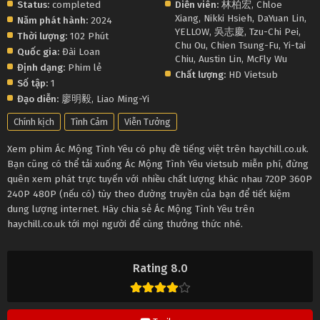
Status:
completed
Diễn viên:
林柏宏
,
Chloe
Xiang
,
Nikki Hsieh
,
DaYuan Lin
,
Năm phát hành:
2024
YELLOW
,
吳志慶
,
Tzu-Chi Pei
,
Thời lượng:
102 Phút
Chu Ou
,
Chien Tsung-Fu
,
Yi-tai
Quốc gia:
Đài Loan
Chiu
,
Austin Lin
,
McFly Wu
Định dạng:
Phim lẻ
Chất lượng:
HD Vietsub
Số tập:
1
Đạo diễn:
廖明毅
,
Liao Ming-Yi
Chính kịch
Tình Cảm
Viễn Tưởng
Xem phim Ác Mộng Tình Yêu có phụ đề tiếng việt trên haychill.co.uk.
Bạn cũng có thể tải xuống Ác Mộng Tình Yêu vietsub miễn phí, đừng
quên xem phát trực tuyến với nhiều chất lượng khác nhau 720P 360P
240P 480P (nếu có) tùy theo đường truyền của bạn để tiết kiệm
dung lượng internet. Hãy chia sẻ Ác Mộng Tình Yêu trên
haychill.co.uk tới mọi người để cùng thưởng thức nhé.
Rating 8.0