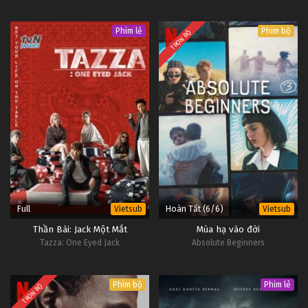
Phim lẻ
Phim bộ
TRỌN BỘ
Full
Hoàn Tất (6/6)
Vietsub
Vietsub
Thần Bài: Jack Một Mắt
Mùa hạ vào đời
Tazza: One Eyed Jack
Absolute Beginners
Phim bộ
Phim lẻ
TRỌN BỘ