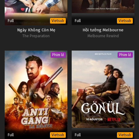
Full
Full
Vietsub
Vietsub
Ngày Không Còn Mẹ
Hồi tưởng Melbourne
The Preparation
Melbourne Rewind
Phim lẻ
Phim lẻ
Full
Full
Vietsub
Vietsub