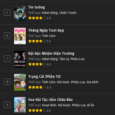
Tin tưởng
5
Thể loại
:
Hành Động
,
Chiến Tranh
8.0
Tháng Ngày Tươi Đẹp
6
Thể loại
:
Tình Cảm
8.0
Đội Đặc Nhiệm Hiện Trường
7
Thể loại
:
Hành Động
,
Tâm Lý
,
Phiêu Lưu
8.0
Trạng Cãi (Phần 13)
8
Thể loại
:
Tình Cảm
,
Hài Hước
,
Phiêu Lưu
,
Gia Đình
8.0
Vua Hải Tặc: Đảo Châu Báu
9
Thể loại
:
Hoạt Hình
,
Hài Hước
,
Phiêu Lưu
,
Bí ẩn
8.0