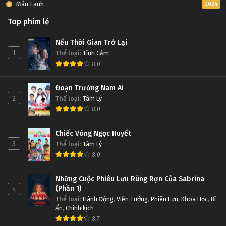
Máu Lạnh
2024
Top phim lẻ
Nếu Thời Gian Trở Lại
1
Thể loại
:
Tình Cảm
8.0
Đoạn Trường Nam Ai
2
Thể loại
:
Tâm Lý
8.0
Chiếc Vòng Ngọc Huyết
3
Thể loại
:
Tâm Lý
8.0
Những Cuộc Phiêu Lưu Rùng Rợn Của Sabrina
(Phần 1)
4
Thể loại
:
Hành Động
,
Viễn Tưởng
,
Phiêu Lưu
,
Khoa Học
,
Bí
ẩn
,
Chính kịch
8.7