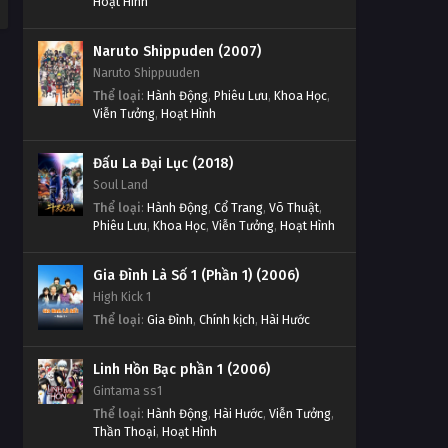
Hoạt Hình
Naruto Shippuden (2007)
Naruto Shippuuden
Thể loại
:
Hành Động
,
Phiêu Lưu
,
Khoa Học
,
Viễn Tưởng
,
Hoạt Hình
Đấu La Đại Lục (2018)
Soul Land
Thể loại
:
Hành Động
,
Cổ Trang
,
Võ Thuật
,
Phiêu Lưu
,
Khoa Học
,
Viễn Tưởng
,
Hoạt Hình
Gia Đình Là Số 1 (Phần 1) (2006)
High Kick 1
Thể loại
:
Gia Đình
,
Chính kịch
,
Hài Hước
Linh Hồn Bạc phần 1 (2006)
Gintama ss1
Thể loại
:
Hành Động
,
Hài Hước
,
Viễn Tưởng
,
Thần Thoại
,
Hoạt Hình