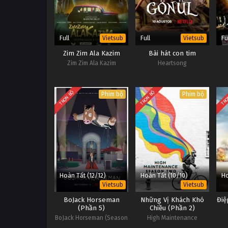
Full
Full
Fu
Vietsub
Vietsub
Zim Zim Ala Kazim
Bài hát con tim
Zim Zim Ala Kazim
Heartsong
TRỌN BỘ
TRỌN BỘ
TRỌ
Phim bộ
Phim bộ
Hoàn Tất (12/12)
Hoàn Tất (10/10)
Ho
Vietsub
Vietsub
BoJack Horseman
Những Vị Khách Khó
Điệ
(Phần 5)
Chiều (Phần 2)
BoJack Horseman (Season
High Maintenance
5)
(Season 2)