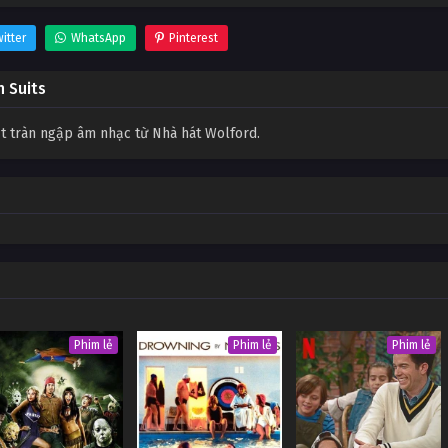
itter
WhatsApp
Pinterest
n Suits
ệt tràn ngập âm nhạc từ Nhà hát Wolford.
Phim lẻ
Phim lẻ
Phim lẻ