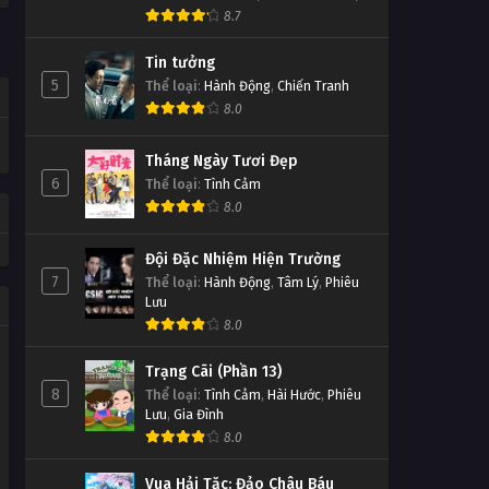
8.7
Tin tưởng
5
Thể loại
:
Hành Động
,
Chiến Tranh
8.0
Tháng Ngày Tươi Đẹp
6
Thể loại
:
Tình Cảm
8.0
Đội Đặc Nhiệm Hiện Trường
7
Thể loại
:
Hành Động
,
Tâm Lý
,
Phiêu
Lưu
8.0
Trạng Cãi (Phần 13)
8
Thể loại
:
Tình Cảm
,
Hài Hước
,
Phiêu
Lưu
,
Gia Đình
8.0
Vua Hải Tặc: Đảo Châu Báu