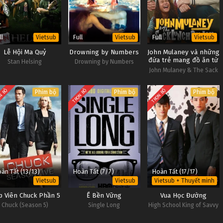
ll
Full
Full
Vietsub
Vietsub
Vietsub
Lễ Hội Ma Quỷ
Drowning by Numbers
John Mulaney và những
đứa trẻ mang đồ ăn từ
Stan Helsing
Drowning by Numbers
nhà
John Mulaney & The Sack
Lunch Bunch
N BỘ
TRỌN BỘ
TRỌN BỘ
Phim bộ
Phim bộ
Phim bộ
àn Tất (13/13)
Hoàn Tất (7/7)
Hoàn Tất (17/17)
Vietsub
Vietsub
Vietsub + Thuyết minh
p Viên Chuck Phần 5
Ế Bền Vững
Vua Học Đường
Chuck (Season 5)
Single Long
High School King of Savvy