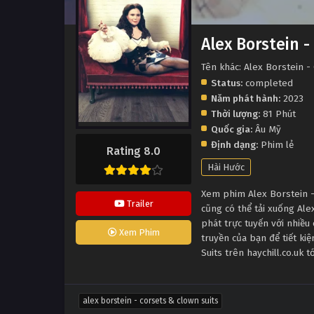
Alex Borstein -
Tên khác: Alex Borstein -
Status:
completed
Năm phát hành:
2023
Thời lượng:
81 Phút
Quốc gia:
Âu Mỹ
Định dạng:
Phim lẻ
Rating 8.0
Hài Hước
Xem phim Alex Borstein - 
Trailer
cũng có thể tải xuống Al
phát trực tuyến với nhiề
Xem Phim
truyền của bạn để tiết ki
Suits trên haychill.co.uk 
alex borstein - corsets & clown suits