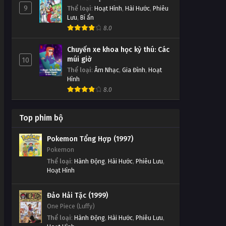
9
Thể loại
:
Hoạt Hình
,
Hài Hước
,
Phiêu
Lưu
,
Bí ẩn
8.0
Chuyến xe khoa học kỳ thú: Các
múi giờ
10
Thể loại
:
Âm Nhạc
,
Gia Đình
,
Hoạt
Hình
8.0
Top phim bộ
Pokemon Tổng Hợp (1997)
Pokemon
Thể loại
:
Hành Động
,
Hài Hước
,
Phiêu Lưu
,
Hoạt Hình
Đảo Hải Tặc (1999)
One Piece (Luffy)
Thể loại
:
Hành Động
,
Hài Hước
,
Phiêu Lưu
,