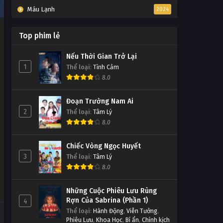
Máu Lạnh
2024
Top phim lẻ
Nếu Thời Gian Trở Lại
1
Thể loại
:
Tình Cảm
8.0
Đoạn Trường Nam Ai
2
Thể loại
:
Tâm Lý
8.0
Chiếc Vòng Ngọc Huyết
3
Thể loại
:
Tâm Lý
8.0
Những Cuộc Phiêu Lưu Rùng
Rợn Của Sabrina (Phần 1)
4
Thể loại
:
Hành Động
,
Viễn Tưởng
,
Phiêu Lưu
,
Khoa Học
,
Bí ẩn
,
Chính kịch