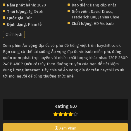
Năm phát hành:
2020
Đạo diễn:
Đang cập nhật
Thời lượng:
1g 34ph
Diễn viên:
David Kross
,
Frederick Lau
,
Janina Uhse
Quốc gia:
Đức
Chất lượng:
HD Vietsub
Định dạng:
Phim lẻ
Chính kịch
Xem phim Ảo vọng địa ốc có phụ đề tiếng việt trên haychill.co.uk.
Bạn cũng có thể tải xuống Ảo vọng địa ốc vietsub miễn phí, đừng
quên xem phát trực tuyến với nhiều chất lượng khác nhau 720P 360P
240P 480P (nếu có) tùy theo đường truyền của bạn để tiết kiệm
dung lượng internet. Hãy chia sẻ Ảo vọng địa ốc trên haychill.co.uk
tới mọi người để cùng thưởng thức nhé.
Rating 8.0
Xem Phim