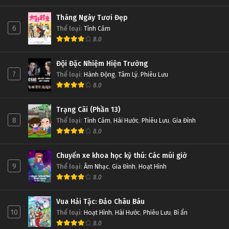
Tháng Ngày Tươi Đẹp
6
Thể loại
:
Tình Cảm
8.0
Đội Đặc Nhiệm Hiện Trường
7
Thể loại
:
Hành Động
,
Tâm Lý
,
Phiêu Lưu
8.0
Trạng Cãi (Phần 13)
8
Thể loại
:
Tình Cảm
,
Hài Hước
,
Phiêu Lưu
,
Gia Đình
8.0
Chuyến xe khoa học kỳ thú: Các múi giờ
9
Thể loại
:
Âm Nhạc
,
Gia Đình
,
Hoạt Hình
8.0
Vua Hải Tặc: Đảo Châu Báu
10
Thể loại
:
Hoạt Hình
,
Hài Hước
,
Phiêu Lưu
,
Bí ẩn
8.0