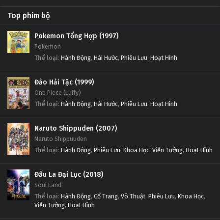
Top phim bộ
Pokemon Tổng Hợp (1997)
Pokemon
Thể loại
:
Hành Động
,
Hài Hước
,
Phiêu Lưu
,
Hoạt Hình
Đảo Hải Tặc (1999)
One Piece (Luffy)
Thể loại
:
Hành Động
,
Hài Hước
,
Phiêu Lưu
,
Hoạt Hình
Naruto Shippuden (2007)
Naruto Shippuuden
Thể loại
:
Hành Động
,
Phiêu Lưu
,
Khoa Học
,
Viễn Tưởng
,
Hoạt Hình
Đấu La Đại Lục (2018)
Soul Land
Thể loại
:
Hành Động
,
Cổ Trang
,
Võ Thuật
,
Phiêu Lưu
,
Khoa Học
,
Viễn Tưởng
,
Hoạt Hình