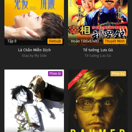
Tập 0
Hoàn Tất(40/40)
Vietsub
Thuyết Minh
Lá Chắn Miễn Dịch
Tế tướng Lưu Gù
Stay by My Side
Tế tướng Lưu Gù
Phim lẻ
Phim bộ
TRỌN BỘ