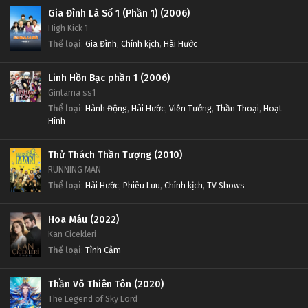
Gia Đình Là Số 1 (Phần 1) (2006)
High Kick 1
Thể loại
:
Gia Đình
,
Chính kịch
,
Hài Hước
Linh Hồn Bạc phần 1 (2006)
Gintama ss1
Thể loại
:
Hành Động
,
Hài Hước
,
Viễn Tưởng
,
Thần Thoại
,
Hoạt
Hình
Thử Thách Thần Tượng (2010)
RUNNING MAN
Thể loại
:
Hài Hước
,
Phiêu Lưu
,
Chính kịch
,
TV Shows
Hoa Máu (2022)
Kan Cicekleri
Thể loại
:
Tình Cảm
Thần Võ Thiên Tôn (2020)
The Legend of Sky Lord