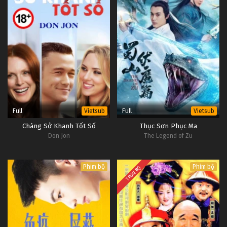
Full
Full
Vietsub
Vietsub
Chàng Sở Khanh Tốt Số
Thục Sơn Phục Ma
Don Jon
The Legend of Zu
Phim bộ
Phim bộ
TRỌN BỘ