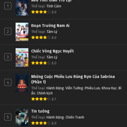
Nếu Thời Gian Trở Lại
1
Thể loại
:
Tình Cảm
8.0
Đoạn Trường Nam Ai
2
Thể loại
:
Tâm Lý
8.0
Chiếc Vòng Ngọc Huyết
3
Thể loại
:
Tâm Lý
8.0
Những Cuộc Phiêu Lưu Rùng Rợn Của Sabrina
(Phần 1)
4
Thể loại
:
Hành Động
,
Viễn Tưởng
,
Phiêu Lưu
,
Khoa Học
,
Bí
ẩn
,
Chính kịch
8.7
Tin tưởng
5
Thể loại
:
Hành Động
,
Chiến Tranh
8.0