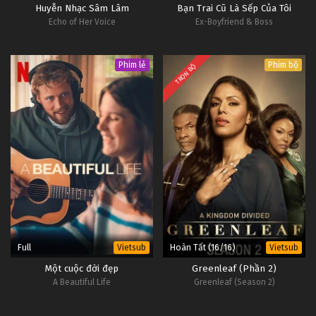
Huyễn Nhạc Sâm Lâm
Bạn Trai Cũ Là Sếp Của Tôi
Echo of Her Voice
Ex-Boyfriend & Boss
Phim lẻ
Phim bộ
TRỌN BỘ
Full
Hoàn Tất (16/16)
Vietsub
Vietsub
Một cuộc đời đẹp
Greenleaf (Phần 2)
A Beautiful Life
Greenleaf (Season 2)