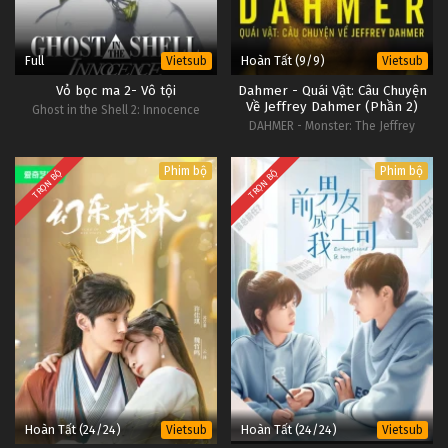
Full
Hoàn Tất (9/9)
Vietsub
Vietsub
Vỏ bọc ma 2- Vô tội
Dahmer - Quái Vật: Câu Chuyện
Về Jeffrey Dahmer (Phần 2)
Ghost in the Shell 2: Innocence
DAHMER - Monster: The Jeffrey
Dahmer Story (Season 2)
Phim bộ
Phim bộ
TRỌN BỘ
TRỌN BỘ
Hoàn Tất (24/24)
Hoàn Tất (24/24)
Vietsub
Vietsub