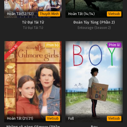
Hoàn Tất(52/52)
Hoàn Tất (14/14)
Thuyết Minh
Vietsub
Tứ Đại Tài Tử
Đoàn Tùy Tùng (Phần 2)
Tứ Đại Tài Tử
Entourage (Season 2)
Phim bộ
Phim lẻ
TRỌN BỘ
Hoàn Tất (21/21)
Full
Vietsub
Vietsub
Những cô nàng Gilmore (Phần
Boy