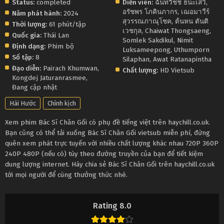
Status:
completed
Diễn viên:
ฉันทวิชช์ ธนะเสวี
,
อรัชพร โภคินภากร
,
เฌอมาวีร์
Năm phát hành:
2024
สุวรรณภาณุโชค
,
ต้นหน ตันติ
Thời lượng:
61 phút/tập
เวชกุล
,
Chaiwat Thongsaeng
,
Quốc gia:
Thái Lan
Somlek Sakdikul
,
Nimit
Định dạng:
Phim bộ
Luksameepong
,
Uthumporn
Số tập:
8
Silaphan
,
Awat Ratanapintha
Đạo diễn:
Pairach Khumwan
,
Chất lượng:
HD Vietsub
Kongdej Jaturanrasmee
,
Đang cập nhật
Hài Hước
Chính kịch
Xem phim Bác Sĩ Chăn Gối có phụ đề tiếng việt trên haychill.co.uk.
Bạn cũng có thể tải xuống Bác Sĩ Chăn Gối vietsub miễn phí, đừng
quên xem phát trực tuyến với nhiều chất lượng khác nhau 720P 360P
240P 480P (nếu có) tùy theo đường truyền của bạn để tiết kiệm
dung lượng internet. Hãy chia sẻ Bác Sĩ Chăn Gối trên haychill.co.uk
tới mọi người để cùng thưởng thức nhé.
Rating 8.0