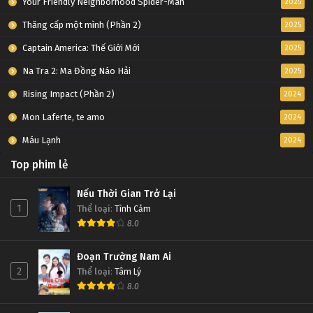
Your Friendly Neighborhood Spider-Man
2025
Thăng cấp một mình (Phần 2)
2025
Captain America: Thế Giới Mới
2025
Na Tra 2: Ma Đồng Náo Hải
2025
Rising Impact (Phần 2)
2024
Mon Laferte, te amo
2024
Máu Lạnh
2024
Top phim lẻ
Nếu Thời Gian Trở Lại
1
Thể loại
:
Tình Cảm
8.0
Đoạn Trường Nam Ai
2
Thể loại
:
Tâm Lý
8.0