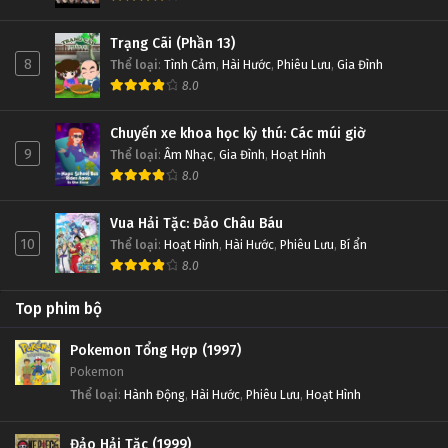
Trạng Cãi (Phần 13)
8
Thể loại
:
Tình Cảm
,
Hài Hước
,
Phiêu Lưu
,
Gia Đình
8.0
Chuyến xe khoa học kỳ thú: Các múi giờ
9
Thể loại
:
Âm Nhạc
,
Gia Đình
,
Hoạt Hình
8.0
Vua Hải Tặc: Đảo Châu Báu
10
Thể loại
:
Hoạt Hình
,
Hài Hước
,
Phiêu Lưu
,
Bí ẩn
8.0
Top phim bộ
Pokemon Tổng Hợp (1997)
Pokemon
Thể loại
:
Hành Động
,
Hài Hước
,
Phiêu Lưu
,
Hoạt Hình
Đảo Hải Tặc (1999)