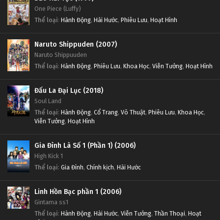
One Piece (Luffy)
Thể loại
:
Hành Động
,
Hài Hước
,
Phiêu Lưu
,
Hoạt Hình
Naruto Shippuden (2007)
Naruto Shippuuden
Thể loại
:
Hành Động
,
Phiêu Lưu
,
Khoa Học
,
Viễn Tưởng
,
Hoạt Hình
Đấu La Đại Lục (2018)
Soul Land
Thể loại
:
Hành Động
,
Cổ Trang
,
Võ Thuật
,
Phiêu Lưu
,
Khoa Học
,
Viễn Tưởng
,
Hoạt Hình
Gia Đình Là Số 1 (Phần 1) (2006)
High Kick 1
Thể loại
:
Gia Đình
,
Chính kịch
,
Hài Hước
Linh Hồn Bạc phần 1 (2006)
Gintama ss1
Thể loại
:
Hành Động
,
Hài Hước
,
Viễn Tưởng
,
Thần Thoại
,
Hoạt