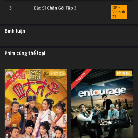
3
Bác Sĩ Chăn Gối Tập 3
OP -
Vietsub
#1
2
Bác Sĩ Chăn Gối Tập 2
OP -
Bình luận
Vietsub
#1
1
Bác Sĩ Chăn Gối Tập 1
OP -
Phim cùng thể loại
Vietsub
#1
Phim bộ
Phim bộ
TRỌN BỘ
TRỌN BỘ