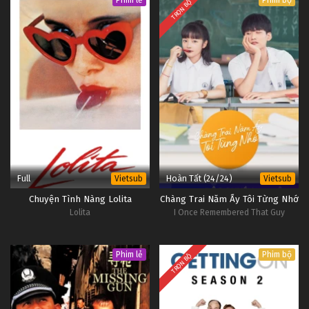
Phim lẻ
Phim bộ
TRỌN BỘ
Full
Hoàn Tất (24/24)
Vietsub
Vietsub
Chuyện Tình Nàng Lolita
Chàng Trai Năm Ấy Tôi Từng Nhớ
Lolita
I Once Remembered That Guy
Phim lẻ
Phim bộ
TRỌN BỘ