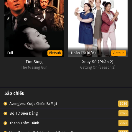
Full
Hoàn Tất (6/6)
Vietsub
Vietsub
Tìm Súng
Xoay Sở (Phần 2)
The Missing Gun
Getting On (Season 2)
Sắp chiếu
Avengers: Cuộc Chiến Bí Mật
2026
Bộ Tứ Siêu Đẳng
2025
Thanh Trâm Hành
2025