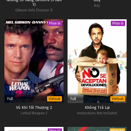
1)
Boy
Gilmore Girls (Season 1)
Phim lẻ
Phim lẻ
Full
Full
Vietsub
Vietsub
Vũ Khí Tối Thượng 2
Không Trả Lại
Lethal Weapon 2
Instructions Not Included