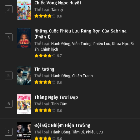
Chiếc Vòng Ngọc Huyết
3
Thể loại
:
Tâm Lý
8.0
Những Cuộc Phiêu Lưu Rùng Rợn Của Sabrina
(Phần 1)
4
Thể loại
:
Hành Động
,
Viễn Tưởng
,
Phiêu Lưu
,
Khoa Học
,
Bí
ẩn
,
Chính kịch
8.7
Tin tưởng
5
Thể loại
:
Hành Động
,
Chiến Tranh
8.0
Tháng Ngày Tươi Đẹp
6
Thể loại
:
Tình Cảm
8.0
Đội Đặc Nhiệm Hiện Trường
7
Thể loại
:
Hành Động
,
Tâm Lý
,
Phiêu Lưu
8.0