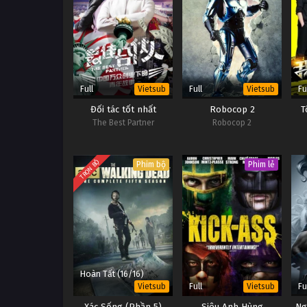
Full
Full
Fu
Vietsub
Vietsub
Đối tác tốt nhất
Robocop 2
T
The Best Partner
Robocop 2
TRỌN BỘ
Phim bộ
Phim lẻ
Hoàn Tất (16/16)
Full
Fu
Vietsub
Vietsub
Xác Sống (Phần 5)
Siêu Anh Hùng
Ng