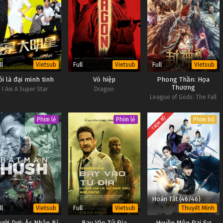
ll
Full
Full
Vietsub
Vietsub
Vietsub
ôi là đại minh tinh
Võ hiệp
Phong Thần: Họa
Thương
I Am A Super Star
Dragon
League of Gods: The Fall
of Sheng
TRỌN BỘ
Phim lẻ
Phim lẻ
Phim bộ
Hoàn Tất (46/46)
ll
Full
Vietsub
Vietsub
Thuyết Minh
ười Dơi: Ác Nhân Bí
Bay Vào Tử Địa
Huyền Môn Đại Sư