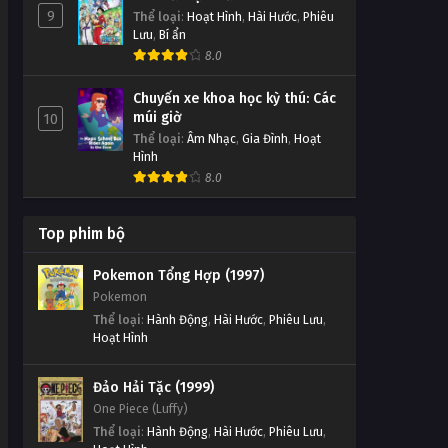
9
Thể loại
:
Hoạt Hình
,
Hài Hước
,
Phiêu
Lưu
,
Bí ẩn
8.0
Chuyến xe khoa học kỳ thú: Các
múi giờ
10
Thể loại
:
Âm Nhạc
,
Gia Đình
,
Hoạt
Hình
8.0
Top phim bộ
Pokemon Tổng Hợp (1997)
Pokemon
Thể loại
:
Hành Động
,
Hài Hước
,
Phiêu Lưu
,
Hoạt Hình
Đảo Hải Tặc (1999)
One Piece (Luffy)
Thể loại
:
Hành Động
,
Hài Hước
,
Phiêu Lưu
,