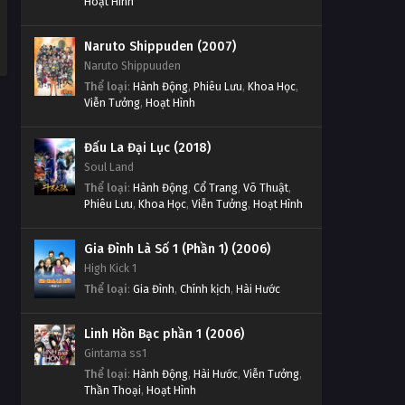
Hoạt Hình
Naruto Shippuden (2007)
Naruto Shippuuden
Thể loại
:
Hành Động
,
Phiêu Lưu
,
Khoa Học
,
Viễn Tưởng
,
Hoạt Hình
Đấu La Đại Lục (2018)
Soul Land
Thể loại
:
Hành Động
,
Cổ Trang
,
Võ Thuật
,
Phiêu Lưu
,
Khoa Học
,
Viễn Tưởng
,
Hoạt Hình
Gia Đình Là Số 1 (Phần 1) (2006)
High Kick 1
Thể loại
:
Gia Đình
,
Chính kịch
,
Hài Hước
Linh Hồn Bạc phần 1 (2006)
Gintama ss1
Thể loại
:
Hành Động
,
Hài Hước
,
Viễn Tưởng
,
Thần Thoại
,
Hoạt Hình