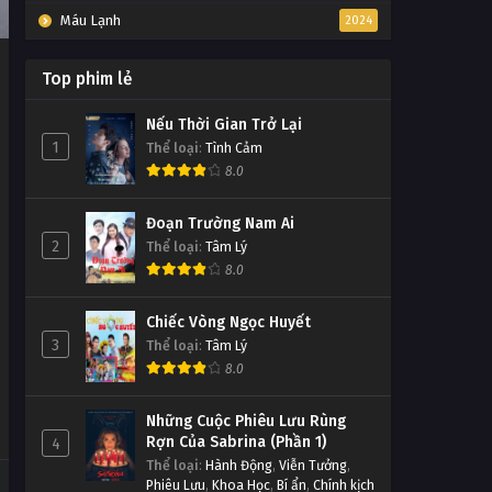
Máu Lạnh
2024
Top phim lẻ
Nếu Thời Gian Trở Lại
1
Thể loại
:
Tình Cảm
8.0
Đoạn Trường Nam Ai
2
Thể loại
:
Tâm Lý
8.0
Chiếc Vòng Ngọc Huyết
3
Thể loại
:
Tâm Lý
8.0
Những Cuộc Phiêu Lưu Rùng
Rợn Của Sabrina (Phần 1)
4
Thể loại
:
Hành Động
,
Viễn Tưởng
,
Phiêu Lưu
,
Khoa Học
,
Bí ẩn
,
Chính kịch