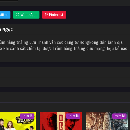
itter
WhatsApp
Pinterest
a Ngục
rùm hàng tr.ắ.ng Lưu Thanh Vân cực căng từ Hongkong đến lãnh địa
 khi cảnh sát chìm lại được Trùm hàng tr.ắ.ng cứu mạng, liệu kẻ nào
Phim lẻ
Phim lẻ
Phim lẻ