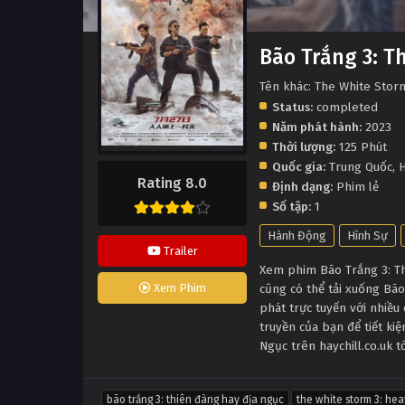
Bão Trắng 3: T
Tên khác: The White Stor
Status:
completed
Năm phát hành:
2023
Thời lượng:
125 Phút
Quốc gia:
Trung Quốc
,
H
Rating 8.0
Định dạng:
Phim lẻ
Số tập:
1
Hành Động
Hình Sự
Trailer
Xem phim Bão Trắng 3: Thi
cũng có thể tải xuống Bã
Xem Phim
phát trực tuyến với nhiề
truyền của bạn để tiết ki
Ngục trên haychill.co.uk 
bão trắng 3: thiên đàng hay địa ngục
the white storm 3: hea