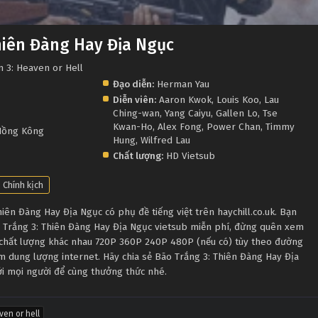
hiên Đàng Hay Địa Ngục
m 3: Heaven or Hell
Đạo diễn:
Herman Yau
Diễn viên:
Aaron Kwok
,
Louis Koo
,
Lau
Ching-wan
,
Yang Caiyu
,
Gallen Lo
,
Tse
Kwan-Ho
,
Alex Fong
,
Power Chan
,
Timmy
ồng Kông
Hung
,
Wilfred Lau
Chất lượng:
HD Vietsub
Chính kịch
ên Đàng Hay Địa Ngục có phụ đề tiếng việt trên haychill.co.uk. Bạn
o Trắng 3: Thiên Đàng Hay Địa Ngục vietsub miễn phí, đừng quên xem
u chất lượng khác nhau 720P 360P 240P 480P (nếu có) tùy theo đường
ệm dung lượng internet. Hãy chia sẻ Bão Trắng 3: Thiên Đàng Hay Địa
tới mọi người để cùng thưởng thức nhé.
ven or hell