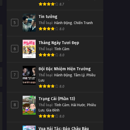
8.7
Tin tưởng
5
Thể loại
:
Hành Động
,
Chiến Tranh
8.0
Tháng Ngày Tươi Đẹp
6
Thể loại
:
Tình Cảm
8.0
Đội Đặc Nhiệm Hiện Trường
7
Thể loại
:
Hành Động
,
Tâm Lý
,
Phiêu
Lưu
8.0
Trạng Cãi (Phần 13)
8
Thể loại
:
Tình Cảm
,
Hài Hước
,
Phiêu
Lưu
,
Gia Đình
8.0
Vua Hải Tặc: Đảo Châu Báu