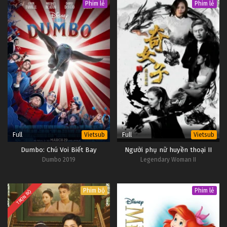
Phim lẻ
Phim lẻ
Full
Full
Vietsub
Vietsub
Dumbo: Chú Voi Biết Bay
Người phụ nữ huyền thoại II
Dumbo 2019
Legendary Woman II
Phim bộ
Phim lẻ
TRỌN BỘ