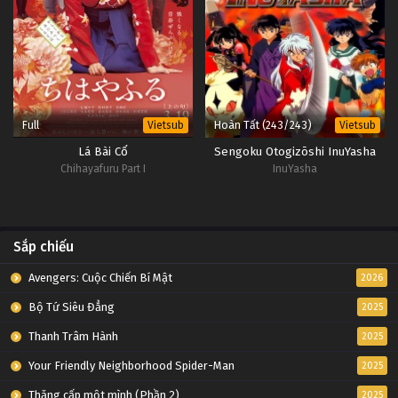
Full
Hoàn Tất (243/243)
Vietsub
Vietsub
Lá Bài Cổ
Sengoku Otogizōshi InuYasha
Chihayafuru Part I
InuYasha
Sắp chiếu
Avengers: Cuộc Chiến Bí Mật
2026
Bộ Tứ Siêu Đẳng
2025
Thanh Trâm Hành
2025
Your Friendly Neighborhood Spider-Man
2025
Thăng cấp một mình (Phần 2)
2025