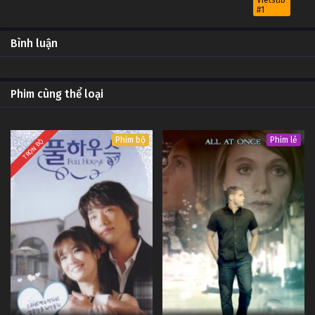
Vietsub
#1
4
Bed Friend: Đừng Đùa Với Lửa Tập 4
OP -
Bình luận
Vietsub
#1
3
Bed Friend: Đừng Đùa Với Lửa Tập 3
OP -
Phim cùng thể loại
Vietsub
#1
2
Bed Friend: Đừng Đùa Với Lửa Tập 2
OP -
Phim bộ
Phim lẻ
Vietsub
TRỌN BỘ
#1
1
Bed Friend: Đừng Đùa Với Lửa Tập 1
OP -
Vietsub
#1