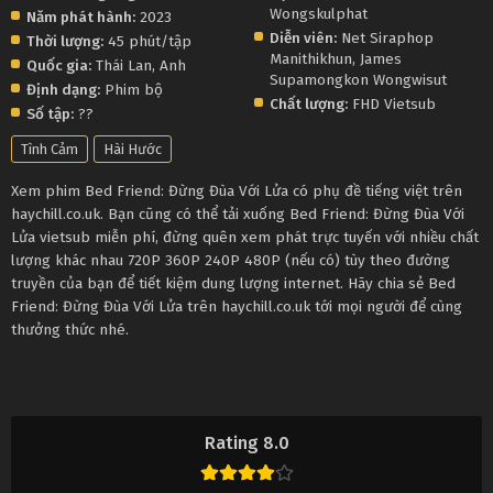
Wongskulphat
Năm phát hành:
2023
Diễn viên:
Net Siraphop
Thời lượng:
45 phút/tập
Manithikhun
,
James
Quốc gia:
Thái Lan
,
Anh
Supamongkon Wongwisut
Định dạng:
Phim bộ
Chất lượng:
FHD Vietsub
Số tập:
??
Tình Cảm
Hài Hước
Xem phim Bed Friend: Đừng Đùa Với Lửa có phụ đề tiếng việt trên
haychill.co.uk. Bạn cũng có thể tải xuống Bed Friend: Đừng Đùa Với
Lửa vietsub miễn phí, đừng quên xem phát trực tuyến với nhiều chất
lượng khác nhau 720P 360P 240P 480P (nếu có) tùy theo đường
truyền của bạn để tiết kiệm dung lượng internet. Hãy chia sẻ Bed
Friend: Đừng Đùa Với Lửa trên haychill.co.uk tới mọi người để cùng
thưởng thức nhé.
Rating 8.0