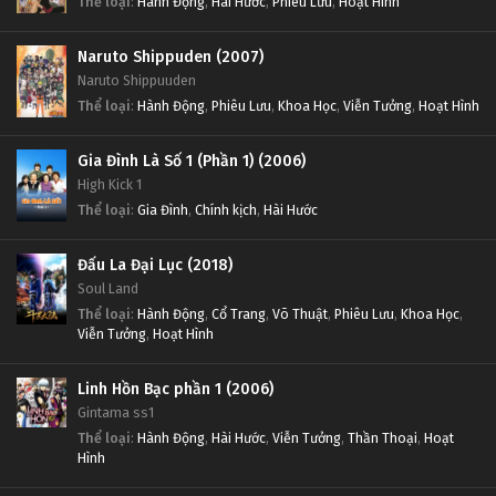
Thể loại
:
Hành Động
,
Hài Hước
,
Phiêu Lưu
,
Hoạt Hình
Naruto Shippuden (2007)
Naruto Shippuuden
Thể loại
:
Hành Động
,
Phiêu Lưu
,
Khoa Học
,
Viễn Tưởng
,
Hoạt Hình
Gia Đình Là Số 1 (Phần 1) (2006)
High Kick 1
Thể loại
:
Gia Đình
,
Chính kịch
,
Hài Hước
Đấu La Đại Lục (2018)
Soul Land
Thể loại
:
Hành Động
,
Cổ Trang
,
Võ Thuật
,
Phiêu Lưu
,
Khoa Học
,
Viễn Tưởng
,
Hoạt Hình
Linh Hồn Bạc phần 1 (2006)
Gintama ss1
Thể loại
:
Hành Động
,
Hài Hước
,
Viễn Tưởng
,
Thần Thoại
,
Hoạt
Hình