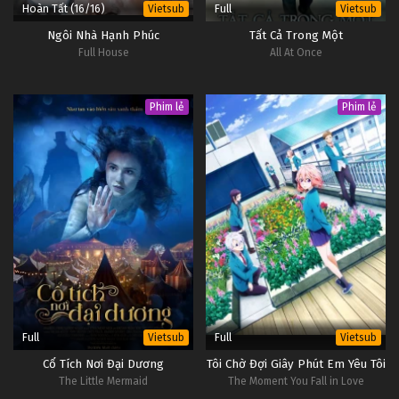
Hoàn Tất (16/16)
Full
Vietsub
Vietsub
Ngôi Nhà Hạnh Phúc
Tất Cả Trong Một
Full House
All At Once
Phim lẻ
Phim lẻ
Full
Full
Vietsub
Vietsub
Cổ Tích Nơi Đại Dương
Tôi Chờ Đợi Giây Phút Em Yêu Tôi
The Little Mermaid
The Moment You Fall in Love