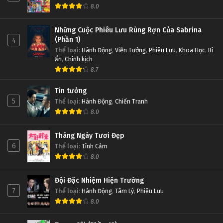
8.0
Những Cuộc Phiêu Lưu Rùng Rợn Của Sabrina
(Phần 1)
4
Thể loại
:
Hành Động
,
Viễn Tưởng
,
Phiêu Lưu
,
Khoa Học
,
Bí
ẩn
,
Chính kịch
8.7
Tin tưởng
5
Thể loại
:
Hành Động
,
Chiến Tranh
8.0
Tháng Ngày Tươi Đẹp
6
Thể loại
:
Tình Cảm
8.0
Đội Đặc Nhiệm Hiện Trường
7
Thể loại
:
Hành Động
,
Tâm Lý
,
Phiêu Lưu
8.0