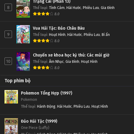
Trạng Cãi (Phần 13)
8
Thể loại
:
Tình Cảm
,
Hài Hước
,
Phiêu Lưu
,
Gia Đình
8.0
Vua Hải Tặc: Đảo Châu Báu
9
Thể loại
:
Hoạt Hình
,
Hài Hước
,
Phiêu Lưu
,
Bí ẩn
8.0
Chuyến xe khoa học kỳ thú: Các múi giờ
10
Thể loại
:
Âm Nhạc
,
Gia Đình
,
Hoạt Hình
8.0
Top phim bộ
Pokemon Tổng Hợp (1997)
Pokemon
Thể loại
:
Hành Động
,
Hài Hước
,
Phiêu Lưu
,
Hoạt Hình
Đảo Hải Tặc (1999)
One Piece (Luffy)