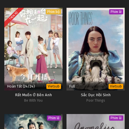
Phim bộ
Phim lẻ
TRỌN BỘ
Hoàn Tất (24/24)
Full
Vietsub
Vietsub
Rất Muốn Ở Bên Anh
Sắc Dục Hồi Sinh
Be With You
Poor Things
Phim lẻ
Phim lẻ