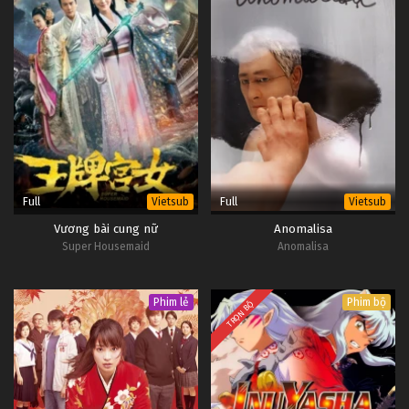
Full
Full
Vietsub
Vietsub
Vương bài cung nữ
Anomalisa
Super Housemaid
Anomalisa
Phim lẻ
Phim bộ
TRỌN BỘ