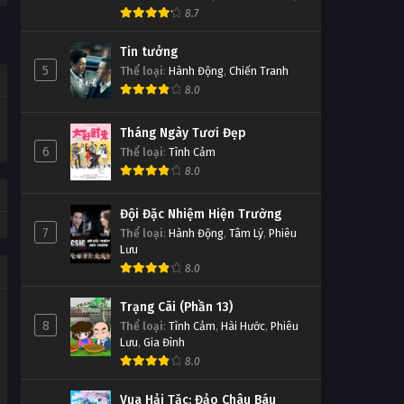
8.7
Tin tưởng
5
Thể loại
:
Hành Động
,
Chiến Tranh
8.0
Tháng Ngày Tươi Đẹp
6
Thể loại
:
Tình Cảm
8.0
Đội Đặc Nhiệm Hiện Trường
7
Thể loại
:
Hành Động
,
Tâm Lý
,
Phiêu
Lưu
8.0
Trạng Cãi (Phần 13)
8
Thể loại
:
Tình Cảm
,
Hài Hước
,
Phiêu
Lưu
,
Gia Đình
8.0
Vua Hải Tặc: Đảo Châu Báu