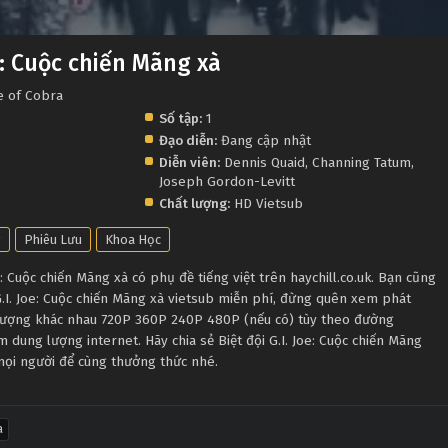
oe: Cuộc chiến Mãng xà
se of Cobra
Số tập:
1
Đạo diễn:
Đang cập nhật
Diễn viên:
Dennis Quaid
,
Channing Tatum
,
Joseph Gordon-Levitt
Chất lượng:
HD Vietsub
g
Phiêu Lưu
Khoa Học
: Cuộc chiến Mãng xà có phụ đề tiếng việt trên haychill.co.uk. Bạn cũng
 G.I. Joe: Cuộc chiến Mãng xà vietsub miễn phí, đừng quên xem phát
t lượng khác nhau 720P 360P 240P 480P (nếu có) tùy theo đường
m dung lượng internet. Hãy chia sẻ Biệt đội G.I. Joe: Cuộc chiến Mãng
i mọi người để cùng thưởng thức nhé.
a