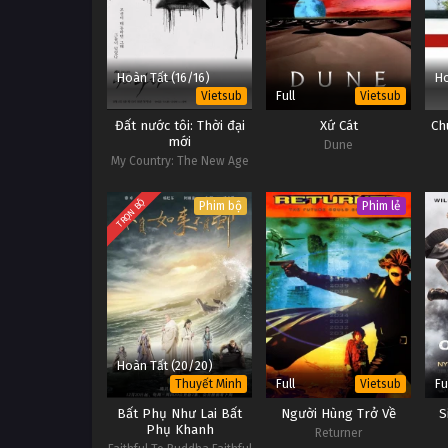
Hoàn Tất (16/16)
Ho
Full
Vietsub
Vietsub
Đất nước tôi: Thời đại
Xứ Cát
Ch
mới
Dune
My Country: The New Age
TRỌN BỘ
Phim bộ
Phim lẻ
Hoàn Tất (20/20)
Full
Fu
Thuyết Minh
Vietsub
Bất Phụ Như Lai Bất
Người Hùng Trở Về
S
Phụ Khanh
Returner