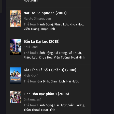
Hoạt Hình
Naruto Shippuden (2007)
Naruto Shippuuden
Thể loại
:
Hành Động
,
Phiêu Lưu
,
Khoa Học
,
Viễn Tưởng
,
Hoạt Hình
Đấu La Đại Lục (2018)
Soul Land
Thể loại
:
Hành Động
,
Cổ Trang
,
Võ Thuật
,
Phiêu Lưu
,
Khoa Học
,
Viễn Tưởng
,
Hoạt Hình
Gia Đình Là Số 1 (Phần 1) (2006)
High Kick 1
Thể loại
:
Gia Đình
,
Chính kịch
,
Hài Hước
Linh Hồn Bạc phần 1 (2006)
Gintama ss1
Thể loại
:
Hành Động
,
Hài Hước
,
Viễn Tưởng
,
Thần Thoại
,
Hoạt Hình