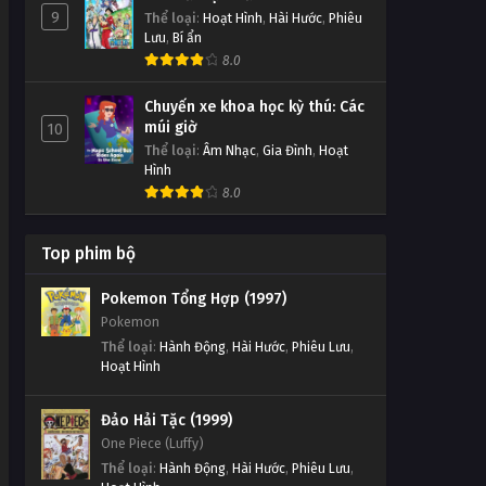
9
Thể loại
:
Hoạt Hình
,
Hài Hước
,
Phiêu
Lưu
,
Bí ẩn
8.0
Chuyến xe khoa học kỳ thú: Các
múi giờ
10
Thể loại
:
Âm Nhạc
,
Gia Đình
,
Hoạt
Hình
8.0
Top phim bộ
Pokemon Tổng Hợp (1997)
Pokemon
Thể loại
:
Hành Động
,
Hài Hước
,
Phiêu Lưu
,
Hoạt Hình
Đảo Hải Tặc (1999)
One Piece (Luffy)
Thể loại
:
Hành Động
,
Hài Hước
,
Phiêu Lưu
,