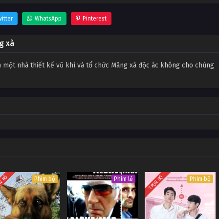
itter
WhatsApp
Pinterest
ng xà
n một nhà thiết kế vũ khí và tổ chức Mãng xà độc ác không cho chúng
N BỘ
TRỌN BỘ
Phim bộ
Phim lẻ
Phim bộ