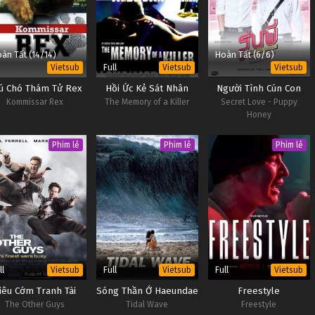
àn Tất (14/14)
Hoàn Tất (6/6)
Full
Vietsub
Vietsub
Vietsub
ú Chó Thám Tử Rex
Hồi Ức Kẻ Sát Nhân
Người Tình Cún Con
Kommissar Rex
The Memory of a Killer
Secret Love - Puppy
Honey
Phim lẻ
Phim lẻ
Phim lẻ
ll
Full
Full
Vietsub
Vietsub
Vietsub
iêu Cớm Tranh Tài
Sóng Thần Ở Haeundae
Freestyle
The Other Guys
Tidal Wave
Freestyle