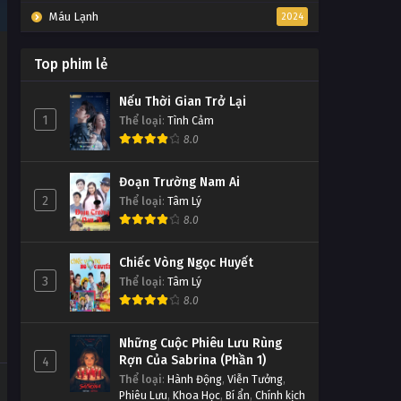
Máu Lạnh
2024
Top phim lẻ
Nếu Thời Gian Trở Lại
1
Thể loại
:
Tình Cảm
8.0
Đoạn Trường Nam Ai
2
Thể loại
:
Tâm Lý
8.0
Chiếc Vòng Ngọc Huyết
3
Thể loại
:
Tâm Lý
8.0
Những Cuộc Phiêu Lưu Rùng
Rợn Của Sabrina (Phần 1)
4
Thể loại
:
Hành Động
,
Viễn Tưởng
,
Phiêu Lưu
,
Khoa Học
,
Bí ẩn
,
Chính kịch