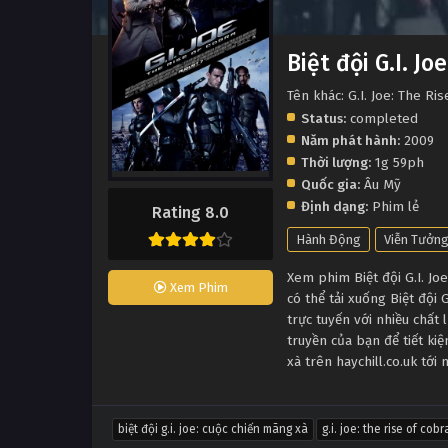
Biệt đội G.I. J
Tên khác: G.I. Joe: The Ri
Status:
completed
Năm phát hành:
2009
Thời lượng:
1g 59ph
Quốc gia:
Âu Mỹ
Định dạng:
Phim lẻ
Rating 8.0
Hành Động
Viễn Tưởn
Xem phim Biệt đội G.I. Joe
Xem Phim
có thể tải xuống Biệt đội
trực tuyến với nhiều chấ
truyền của bạn để tiết kiệ
xà trên haychill.co.uk tớ
biệt đội g.i. joe: cuộc chiến mãng xà
g.i. joe: the rise of cobr