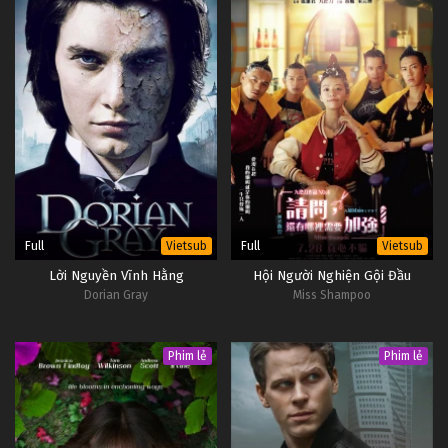
Full
Full
Vietsub
Vietsub
Lời Nguyền Vĩnh Hằng
Hội Người Nghiện Gội Đầu
Dorian Gray
Miss Shampoo
Phim lẻ
Phim lẻ