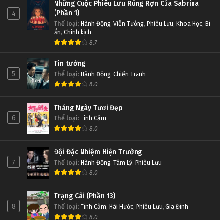
Những Cuộc Phiêu Lưu Rùng Rợn Của Sabrina
(Phần 1)
4
Thể loại
:
Hành Động
,
Viễn Tưởng
,
Phiêu Lưu
,
Khoa Học
,
Bí
ẩn
,
Chính kịch
8.7
Tin tưởng
5
Thể loại
:
Hành Động
,
Chiến Tranh
8.0
Tháng Ngày Tươi Đẹp
6
Thể loại
:
Tình Cảm
8.0
Đội Đặc Nhiệm Hiện Trường
7
Thể loại
:
Hành Động
,
Tâm Lý
,
Phiêu Lưu
8.0
Trạng Cãi (Phần 13)
8
Thể loại
:
Tình Cảm
,
Hài Hước
,
Phiêu Lưu
,
Gia Đình
8.0