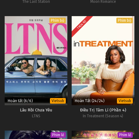
The Last Station
Moon Romance
Phim bộ
Phim bộ
TRỌN BỘ
Hoàn tất (6/6)
Hoàn Tất (24/24)
Vietsub
Vietsub
Lâu Rồi Chưa Yêu
Điều Trị Tâm Lí (Phần 4)
LTNS
In Treatment (Season 4)
Phim lẻ
Phim lẻ