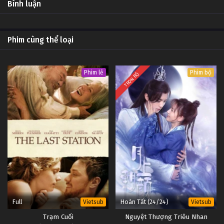
1
Bodkin Tập 1
Bình luận
Vietsub
#1
Phim cùng thể loại
Phim lẻ
Phim bộ
TRỌN BỘ
Full
Hoàn Tất (24/24)
Vietsub
Vietsub
Trạm Cuối
Nguyệt Thượng Triêu Nhan