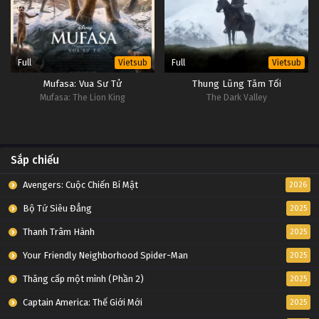
Full
Full
Vietsub
Vietsub
Mufasa: Vua Sư Tử
Thung Lũng Tăm Tối
Mufasa: The Lion King
The Dark Valley
Sắp chiếu
Avengers: Cuộc Chiến Bí Mật
2026
Bộ Tứ Siêu Đẳng
2025
Thanh Trâm Hành
2025
Your Friendly Neighborhood Spider-Man
2025
Thăng cấp một mình (Phần 2)
2025
Captain America: Thế Giới Mới
2025