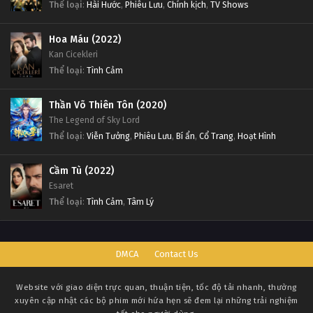
Thể loại
:
Hài Hước
,
Phiêu Lưu
,
Chính kịch
,
TV Shows
Hoa Máu (2022)
Kan Cicekleri
Thể loại
:
Tình Cảm
Thần Võ Thiên Tôn (2020)
The Legend of Sky Lord
Thể loại
:
Viễn Tưởng
,
Phiêu Lưu
,
Bí ẩn
,
Cổ Trang
,
Hoạt Hình
Cầm Tù (2022)
Esaret
Thể loại
:
Tình Cảm
,
Tâm Lý
DMCA
Contact Us
Website với giao diện trực quan, thuận tiện, tốc độ tải nhanh, thường
xuyên cập nhật các bộ phim mới hứa hẹn sẽ đem lại những trải nghiệm