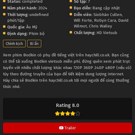
Status:
completed
Số tập:
7
Năm phát hành:
2024
Đạo diễn:
Đang cập nhật
Thời lượng:
undefined
Diễn viên:
Siobhán Cullen
,
phút/tập
Will Forte
,
Robyn Cara
,
David
Wilmot
,
Chris Walley
Quốc gia:
Âu Mỹ
Chất lượng:
HD Vietsub
Định dạng:
Phim bộ
Chính kịch
Bí ẩn
Xem phim Bodkin có phụ đề tiếng việt trên haychill.co.uk. Bạn cũng
có thể tải xuống Bodkin vietsub miễn phí, đừng quên xem phát trực
tuyến với nhiều chất lượng khác nhau 720P 360P 240P 480P (nếu có)
tùy theo đường truyền của bạn để tiết kiệm dung lượng internet.
Hãy chia sẻ Bodkin trên haychill.co.uk tới mọi người để cùng thưởng
thức nhé.
Rating 8.0
Trailer