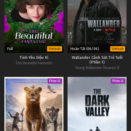
Full
Hoàn Tất (06/06)
Vietsub
Vietsub
Tình Yêu Diệu Kì
Wallander Cảnh Sát Trẻ Tuổi
(Phần 1)
This Beautiful Fantastic
Young Wallander (Season 1)
Phim lẻ
Phim lẻ