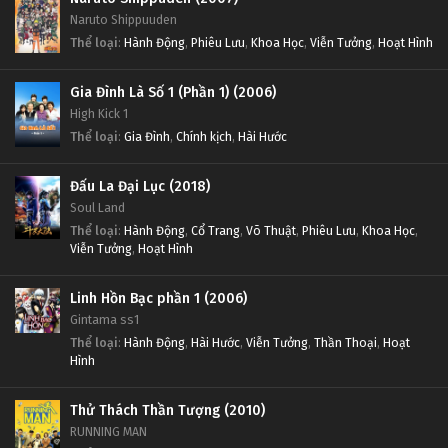
Naruto Shippuuden
Thể loại
:
Hành Động
,
Phiêu Lưu
,
Khoa Học
,
Viễn Tưởng
,
Hoạt Hình
Gia Đình Là Số 1 (Phần 1) (2006)
High Kick 1
Thể loại
:
Gia Đình
,
Chính kịch
,
Hài Hước
Đấu La Đại Lục (2018)
Soul Land
Thể loại
:
Hành Động
,
Cổ Trang
,
Võ Thuật
,
Phiêu Lưu
,
Khoa Học
,
Viễn Tưởng
,
Hoạt Hình
Linh Hồn Bạc phần 1 (2006)
Gintama ss1
Thể loại
:
Hành Động
,
Hài Hước
,
Viễn Tưởng
,
Thần Thoại
,
Hoạt
Hình
Thử Thách Thần Tượng (2010)
RUNNING MAN