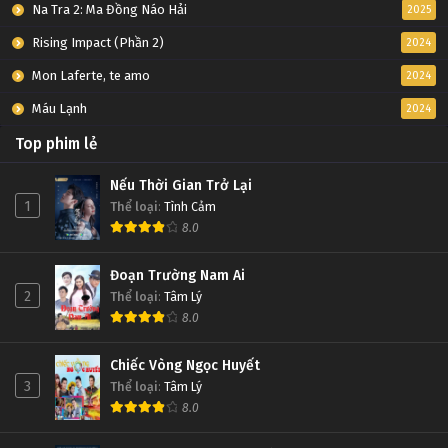
Na Tra 2: Ma Đồng Náo Hải
2025
Rising Impact (Phần 2)
2024
Mon Laferte, te amo
2024
Máu Lạnh
2024
Top phim lẻ
Nếu Thời Gian Trở Lại
1
Thể loại
:
Tình Cảm
8.0
Đoạn Trường Nam Ai
2
Thể loại
:
Tâm Lý
8.0
Chiếc Vòng Ngọc Huyết
3
Thể loại
:
Tâm Lý
8.0