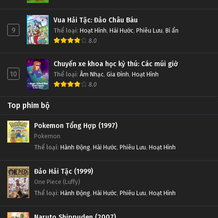
Vua Hải Tặc: Đảo Châu Báu
9
Thể loại
:
Hoạt Hình
,
Hài Hước
,
Phiêu Lưu
,
Bí ẩn
8.0
Chuyến xe khoa học kỳ thú: Các múi giờ
10
Thể loại
:
Âm Nhạc
,
Gia Đình
,
Hoạt Hình
8.0
Top phim bộ
Pokemon Tổng Hợp (1997)
Pokemon
Thể loại
:
Hành Động
,
Hài Hước
,
Phiêu Lưu
,
Hoạt Hình
Đảo Hải Tặc (1999)
One Piece (Luffy)
Thể loại
:
Hành Động
,
Hài Hước
,
Phiêu Lưu
,
Hoạt Hình
Naruto Shippuden (2007)