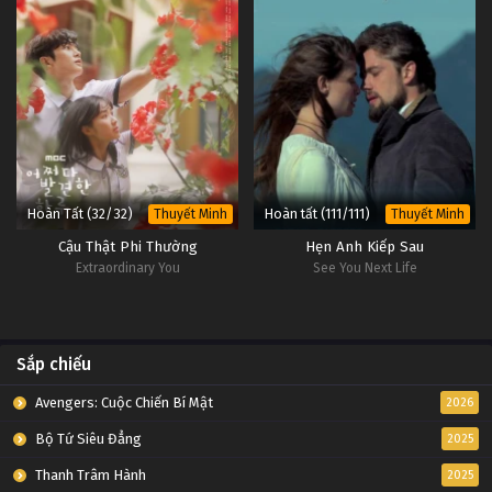
Hoàn Tất (32/32)
Hoàn tất (111/111)
Thuyết Minh
Thuyết Minh
Cậu Thật Phi Thường
Hẹn Anh Kiếp Sau
Extraordinary You
See You Next Life
Sắp chiếu
Avengers: Cuộc Chiến Bí Mật
2026
Bộ Tứ Siêu Đẳng
2025
Thanh Trâm Hành
2025