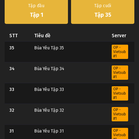
Tập đầu
Tập cuối
Tập 1
Tập 35
STT
Tiêu đề
Server
35
Bùa Yêu Tập 35
OP -
Vietsub
#1
34
Bùa Yêu Tập 34
OP -
Vietsub
#1
33
Bùa Yêu Tập 33
OP -
Vietsub
#1
32
Bùa Yêu Tập 32
OP -
Vietsub
#1
31
Bùa Yêu Tập 31
OP -
Vietsub