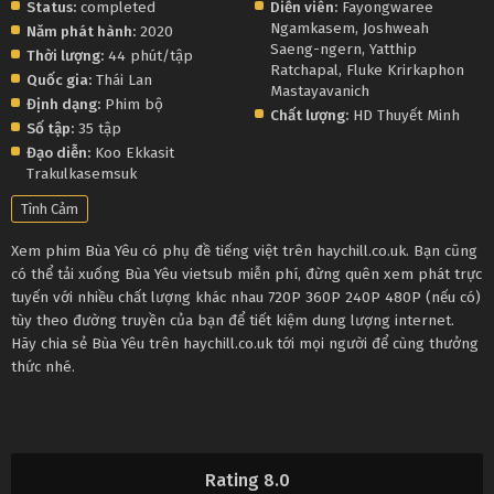
Status:
completed
Diễn viên:
Fayongwaree
Ngamkasem
,
Joshweah
Năm phát hành:
2020
Saeng-ngern
,
Yatthip
Thời lượng:
44 phút/tập
Ratchapal
,
Fluke Krirkaphon
Quốc gia:
Thái Lan
Mastayavanich
Định dạng:
Phim bộ
Chất lượng:
HD Thuyết Minh
Số tập:
35 tập
Đạo diễn:
Koo Ekkasit
Trakulkasemsuk
Tình Cảm
Xem phim Bùa Yêu có phụ đề tiếng việt trên haychill.co.uk. Bạn cũng
có thể tải xuống Bùa Yêu vietsub miễn phí, đừng quên xem phát trực
tuyến với nhiều chất lượng khác nhau 720P 360P 240P 480P (nếu có)
tùy theo đường truyền của bạn để tiết kiệm dung lượng internet.
Hãy chia sẻ Bùa Yêu trên haychill.co.uk tới mọi người để cùng thưởng
thức nhé.
Rating 8.0