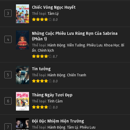
Chiếc Vòng Ngọc Huyết
3
Thể loại
:
Tâm Lý
8.0
Những Cuộc Phiêu Lưu Rùng Rợn Của Sabrina
(Phần 1)
4
Thể loại
:
Hành Động
,
Viễn Tưởng
,
Phiêu Lưu
,
Khoa Học
,
Bí
ẩn
,
Chính kịch
8.7
Tin tưởng
5
Thể loại
:
Hành Động
,
Chiến Tranh
8.0
Tháng Ngày Tươi Đẹp
6
Thể loại
:
Tình Cảm
8.0
Đội Đặc Nhiệm Hiện Trường
7
Thể loại
:
Hành Động
,
Tâm Lý
,
Phiêu Lưu