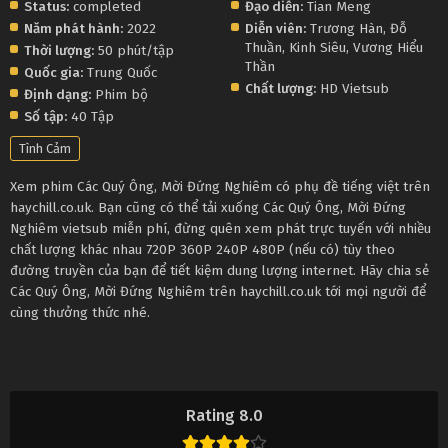
Status:
completed
Đạo diễn:
Tian Meng
Năm phát hành:
2022
Diễn viên:
Trương Hàn
,
Đỗ
Thuần
,
Kinh Siêu
,
Vương Hiểu
Thời lượng:
50 phút/tập
Thần
Quốc gia:
Trung Quốc
Chất lượng:
HD Vietsub
Định dạng:
Phim bộ
Số tập:
40 Tập
Tình Cảm
Xem phim Các Quý Ông, Mời Đứng Nghiêm có phụ đề tiếng việt trên
haychill.co.uk. Bạn cũng có thể tải xuống Các Quý Ông, Mời Đứng
Nghiêm vietsub miễn phí, đừng quên xem phát trực tuyến với nhiều
chất lượng khác nhau 720P 360P 240P 480P (nếu có) tùy theo
đường truyền của bạn để tiết kiệm dung lượng internet. Hãy chia sẻ
Các Quý Ông, Mời Đứng Nghiêm trên haychill.co.uk tới mọi người để
cùng thưởng thức nhé.
Rating 8.0