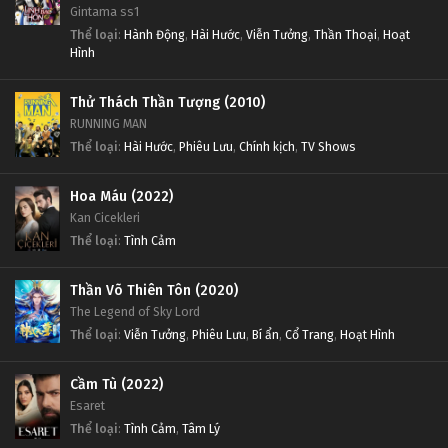
Gintama ss1
Thể loại
:
Hành Động
,
Hài Hước
,
Viễn Tưởng
,
Thần Thoại
,
Hoạt
Hình
Thử Thách Thần Tượng (2010)
RUNNING MAN
Thể loại
:
Hài Hước
,
Phiêu Lưu
,
Chính kịch
,
TV Shows
Hoa Máu (2022)
Kan Cicekleri
Thể loại
:
Tình Cảm
Thần Võ Thiên Tôn (2020)
The Legend of Sky Lord
Thể loại
:
Viễn Tưởng
,
Phiêu Lưu
,
Bí ẩn
,
Cổ Trang
,
Hoạt Hình
Cầm Tù (2022)
Esaret
Thể loại
:
Tình Cảm
,
Tâm Lý