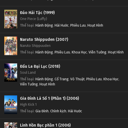
Đảo Hải Tặc (1999)
One Piece (Luffy)
Thể loại
:
Hành Động
,
Hài Hước
,
Phiêu Lưu
,
Hoạt Hình
Naruto Shippuden (2007)
Naruto Shippuuden
Thể loại
:
Hành Động
,
Phiêu Lưu
,
Khoa Học
,
Viễn Tưởng
,
Hoạt Hình
Đấu La Đại Lục (2018)
Soul Land
Thể loại
:
Hành Động
,
Cổ Trang
,
Võ Thuật
,
Phiêu Lưu
,
Khoa Học
,
Viễn Tưởng
,
Hoạt Hình
Gia Đình Là Số 1 (Phần 1) (2006)
High Kick 1
Thể loại
:
Gia Đình
,
Chính kịch
,
Hài Hước
Linh Hồn Bạc phần 1 (2006)