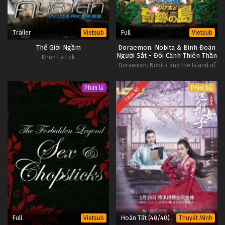
Vietsub
28
#1
26
Các Quý Ông, Mời Đứng Nghiêm Tập
OP -
Trailer
Full
Vietsub
Vietsub
Vietsub
26
#1
Thế Giới Ngầm
Doraemon: Nobita & Binh Đoàn
Người Sắt - Đôi Cánh Thiên Thần
Khon La Lok
25
Các Quý Ông, Mời Đứng Nghiêm Tập
OP -
Doraemon: Nobita and the Island of
Vietsub
Miracles - Animal Adventure
25
#1
Phim lẻ
Phim bộ
TRỌN BỘ
24
Các Quý Ông, Mời Đứng Nghiêm Tập
OP -
Vietsub
24
#1
Full
Hoàn Tất (40/40)
Vietsub
Thuyết Minh