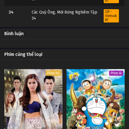
#1
34
Các Quý Ông, Mời Đứng Nghiêm Tập
OP -
Vietsub
34
#1
33
Các Quý Ông, Mời Đứng Nghiêm Tập
OP -
Bình luận
Vietsub
33
#1
32
Các Quý Ông, Mời Đứng Nghiêm Tập
OP -
Phim cùng thể loại
Vietsub
32
#1
31
Các Quý Ông, Mời Đứng Nghiêm Tập
OP -
Phim bộ
Phim lẻ
Vietsub
31
#1
30
Các Quý Ông, Mời Đứng Nghiêm Tập
OP -
Vietsub
30
#1
29
Các Quý Ông, Mời Đứng Nghiêm Tập
OP -
Vietsub
29
#1
28
Các Quý Ông, Mời Đứng Nghiêm Tập
OP -