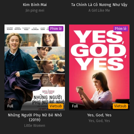
Kim Bình Mai
Ta Chính Là Cô Nương Như Vậy
Jin ping mei
A Girl Like Me
Phim lẻ
Phim lẻ
Full
Full
Vietsub
Vietsub
Những Người Phụ Nữ Bé Nhỏ
Yes, God, Yes
(2019)
Yes, God, Yes
Little Women