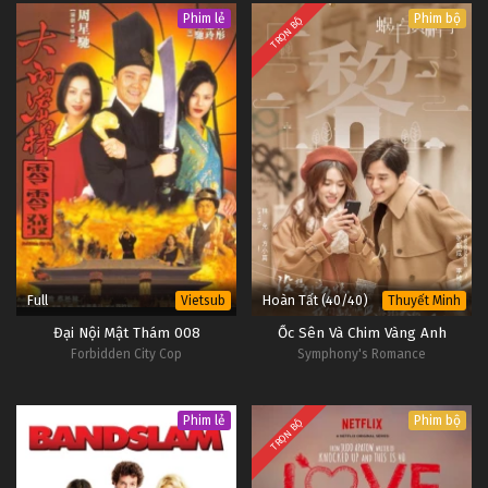
Phim lẻ
Phim bộ
TRỌN BỘ
Full
Hoàn Tất (40/40)
Vietsub
Thuyết Minh
Đại Nội Mật Thám 008
Ốc Sên Và Chim Vàng Anh
Forbidden City Cop
Symphony's Romance
Phim lẻ
Phim bộ
TRỌN BỘ