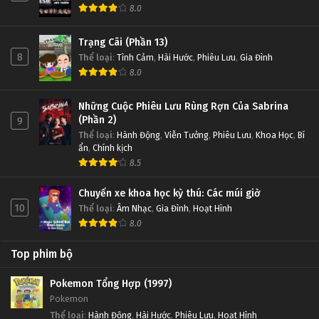
8.0
Trạng Cãi (Phần 13)
8
Thể loại
:
Tình Cảm
,
Hài Hước
,
Phiêu Lưu
,
Gia Đình
8.0
Những Cuộc Phiêu Lưu Rùng Rợn Của Sabrina
(Phần 2)
9
Thể loại
:
Hành Động
,
Viễn Tưởng
,
Phiêu Lưu
,
Khoa Học
,
Bí
ẩn
,
Chính kịch
8.5
Chuyến xe khoa học kỳ thú: Các múi giờ
10
Thể loại
:
Âm Nhạc
,
Gia Đình
,
Hoạt Hình
8.0
Top phim bộ
Pokemon Tổng Hợp (1997)
Pokemon
Thể loại
:
Hành Động
,
Hài Hước
,
Phiêu Lưu
,
Hoạt Hình