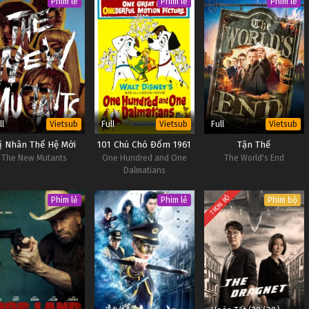
Phim lẻ
Phim lẻ
Phim lẻ
ll
Full
Full
Vietsub
Vietsub
Vietsub
ị Nhân Thế Hệ Mới
101 Chú Chó Đốm 1961
Tận Thế
The New Mutants
One Hundred and One
The World's End
Dalmatians
TRỌN BỘ
Phim lẻ
Phim lẻ
Phim bộ