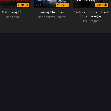
Hoàn Tất (38/38)
ll
Full
Vietsub
Vietsub
Vietsub
Đất Giang Hồ
Tướng khát máu
Cảnh sát hình sự: Hành
động hải ngoại.
Mob Land
Blood-thirsty General
The Dragnet