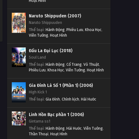
Hoạt Hình
Naruto Shippuden (2007)
Naruto Shippuuden
Thể loại
:
Hành Động
,
Phiêu Lưu
,
Khoa Học
,
Viễn Tưởng
,
Hoạt Hình
Đấu La Đại Lục (2018)
Soul Land
Thể loại
:
Hành Động
,
Cổ Trang
,
Võ Thuật
,
Phiêu Lưu
,
Khoa Học
,
Viễn Tưởng
,
Hoạt Hình
Gia Đình Là Số 1 (Phần 1) (2006)
High Kick 1
Thể loại
:
Gia Đình
,
Chính kịch
,
Hài Hước
Linh Hồn Bạc phần 1 (2006)
Gintama ss1
Thể loại
:
Hành Động
,
Hài Hước
,
Viễn Tưởng
,
Thần Thoại
,
Hoạt Hình