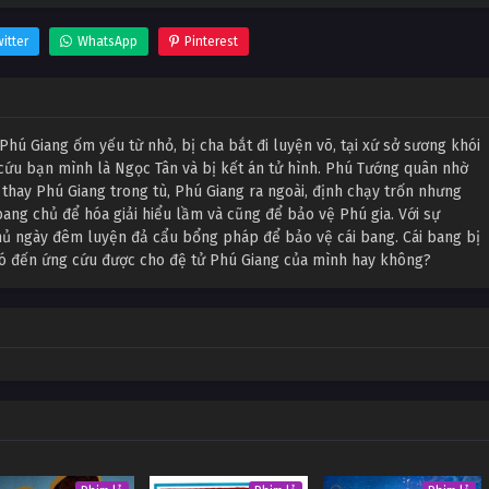
itter
WhatsApp
Pinterest
Phú Giang ốm yếu từ nhỏ, bị cha bắt đi luyện võ, tại xứ sở sương khói
ể cứu bạn mình là Ngọc Tân và bị kết án tử hình. Phú Tướng quân nhờ
thay Phú Giang trong tù, Phú Giang ra ngoài, định chạy trốn nhưng
bang chủ để hóa giải hiểu lầm và cũng để bảo vệ Phú gia. Với sự
ủ ngày đêm luyện đả cẩu bổng pháp để bảo vệ cái bang. Cái bang bị
có đến ứng cứu được cho đệ tử Phú Giang của mình hay không?