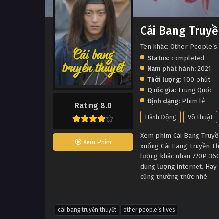
Cái Bang Truy
Tên khác: Other People’s 
Status:
completed
Năm phát hành:
2021
Thời lượng:
100 phút
Quốc gia:
Trung Quốc
Định dạng:
Phim lẻ
Rating 8.0
Hành Động
Võ Thuật
Xem phim Cái Bang Truyền 
Xem Phim
xuống Cái Bang Truyền Th
lượng khác nhau 720P 360
dung lượng internet. Hãy 
cùng thưởng thức nhé.
cái bang truyền thuyết
other people’s lives