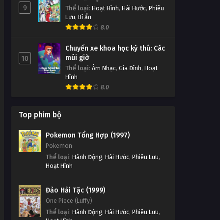
9
Thể loại
:
Hoạt Hình
,
Hài Hước
,
Phiêu
Lưu
,
Bí ẩn
8.0
Chuyến xe khoa học kỳ thú: Các
múi giờ
10
Thể loại
:
Âm Nhạc
,
Gia Đình
,
Hoạt
Hình
8.0
Top phim bộ
Pokemon Tổng Hợp (1997)
Pokemon
Thể loại
:
Hành Động
,
Hài Hước
,
Phiêu Lưu
,
Hoạt Hình
Đảo Hải Tặc (1999)
One Piece (Luffy)
Thể loại
:
Hành Động
,
Hài Hước
,
Phiêu Lưu
,