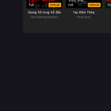
Full
Full
Fu
Vietsub
Vietsub
Giang hồ long hổ đấu
Tay Đấm Thép
The Flaming Brothers
Real Steel