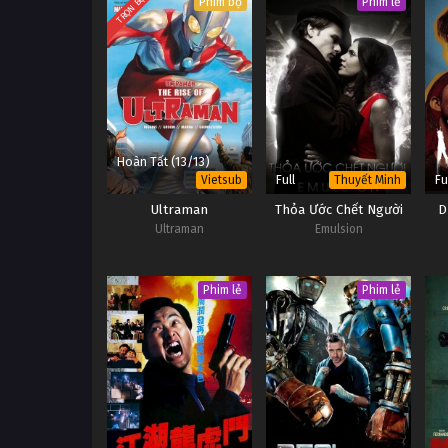
TRỌN BỘ
Phim bộ
Phim lẻ
Hoàn Tất (13/13)
Full
Fu
Vietsub
Thuyết Minh
Ultraman
Thỏa Ước Chết Người
D
Ultraman
Emulsion
Phim lẻ
Phim lẻ