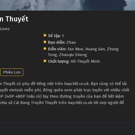
ền Thuyết
Lives
Số tập:
1
Đạo diễn:
Zhao
Diễn viên:
Fan New
,
Huang Jian
,
Zhang
Tong
,
Zhaoqiu Sheng
Chất lượng:
HD Thuyết Minh
Phiêu Lưu
Thuyết có phụ đề tiếng việt trên haychill.co.uk. Bạn cũng có thể tải
uyết vietsub miễn phí, đừng quên xem phát trực tuyến với nhiều chất
P 240P 480P (nếu có) tùy theo đường truyền của bạn để tiết kiệm
chia sẻ Cái Bang Truyền Thuyết trên haychill.co.uk tới mọi người để