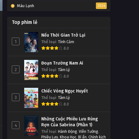
Máu Lạnh
2024
Top phim lẻ
Nếu Thời Gian Trở Lại
1
Thể loại
:
Tình Cảm
8.0
Đoạn Trường Nam Ai
2
Thể loại
:
Tâm Lý
8.0
Chiếc Vòng Ngọc Huyết
3
Thể loại
:
Tâm Lý
8.0
Những Cuộc Phiêu Lưu Rùng
Rợn Của Sabrina (Phần 1)
4
Thể loại
:
Hành Động
,
Viễn Tưởng
,
Phiêu Lưu
,
Khoa Học
,
Bí ẩn
,
Chính kịch