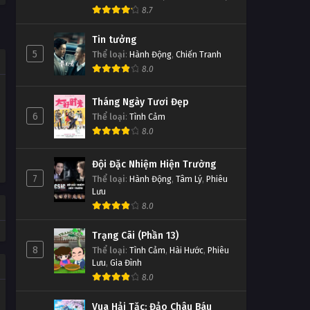
8.7
Tin tưởng
5
Thể loại
:
Hành Động
,
Chiến Tranh
8.0
Tháng Ngày Tươi Đẹp
6
Thể loại
:
Tình Cảm
8.0
Đội Đặc Nhiệm Hiện Trường
7
Thể loại
:
Hành Động
,
Tâm Lý
,
Phiêu
Lưu
8.0
Trạng Cãi (Phần 13)
8
Thể loại
:
Tình Cảm
,
Hài Hước
,
Phiêu
Lưu
,
Gia Đình
8.0
Vua Hải Tặc: Đảo Châu Báu