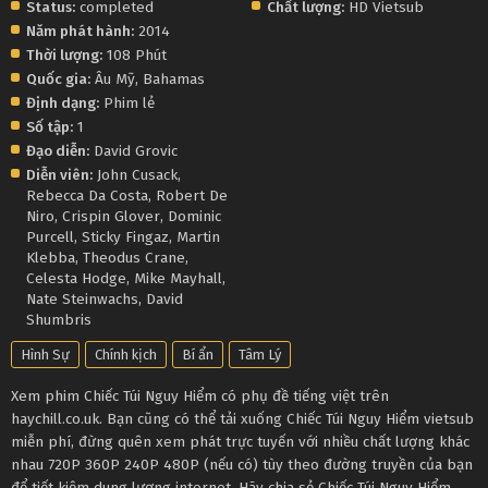
Status:
completed
Chất lượng:
HD Vietsub
Năm phát hành:
2014
Thời lượng:
108 Phút
Quốc gia:
Âu Mỹ
,
Bahamas
Định dạng:
Phim lẻ
Số tập:
1
Đạo diễn:
David Grovic
Diễn viên:
John Cusack
,
Rebecca Da Costa
,
Robert De
Niro
,
Crispin Glover
,
Dominic
Purcell
,
Sticky Fingaz
,
Martin
Klebba
,
Theodus Crane
,
Celesta Hodge
,
Mike Mayhall
,
Nate Steinwachs
,
David
Shumbris
Hình Sự
Chính kịch
Bí ẩn
Tâm Lý
Xem phim Chiếc Túi Nguy Hiểm có phụ đề tiếng việt trên
haychill.co.uk. Bạn cũng có thể tải xuống Chiếc Túi Nguy Hiểm vietsub
miễn phí, đừng quên xem phát trực tuyến với nhiều chất lượng khác
nhau 720P 360P 240P 480P (nếu có) tùy theo đường truyền của bạn
để tiết kiệm dung lượng internet. Hãy chia sẻ Chiếc Túi Nguy Hiểm