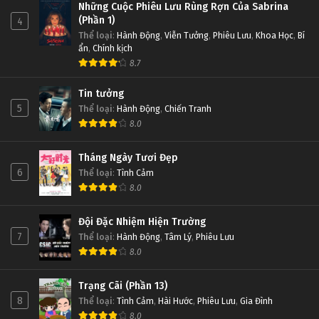
Những Cuộc Phiêu Lưu Rùng Rợn Của Sabrina
(Phần 1)
4
Thể loại
:
Hành Động
,
Viễn Tưởng
,
Phiêu Lưu
,
Khoa Học
,
Bí
ẩn
,
Chính kịch
8.7
Tin tưởng
5
Thể loại
:
Hành Động
,
Chiến Tranh
8.0
Tháng Ngày Tươi Đẹp
6
Thể loại
:
Tình Cảm
8.0
Đội Đặc Nhiệm Hiện Trường
7
Thể loại
:
Hành Động
,
Tâm Lý
,
Phiêu Lưu
8.0
Trạng Cãi (Phần 13)
8
Thể loại
:
Tình Cảm
,
Hài Hước
,
Phiêu Lưu
,
Gia Đình
8.0