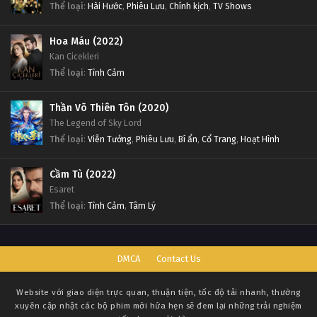
Thể loại
:
Hài Hước
,
Phiêu Lưu
,
Chính kịch
,
TV Shows
Hoa Máu (2022)
Kan Cicekleri
Thể loại
:
Tình Cảm
Thần Võ Thiên Tôn (2020)
The Legend of Sky Lord
Thể loại
:
Viễn Tưởng
,
Phiêu Lưu
,
Bí ẩn
,
Cổ Trang
,
Hoạt Hình
Cầm Tù (2022)
Esaret
Thể loại
:
Tình Cảm
,
Tâm Lý
DMCA
Contact Us
Website với giao diện trực quan, thuận tiện, tốc độ tải nhanh, thường
xuyên cập nhật các bộ phim mới hứa hẹn sẽ đem lại những trải nghiệm