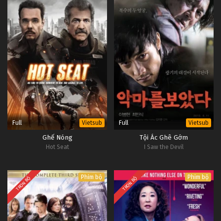
Full
Full
Vietsub
Vietsub
Ghế Nóng
Tội Ác Ghê Gớm
Hot Seat
I Saw the Devil
Phim bộ
Phim bộ
TRỌN BỘ
TRỌN BỘ