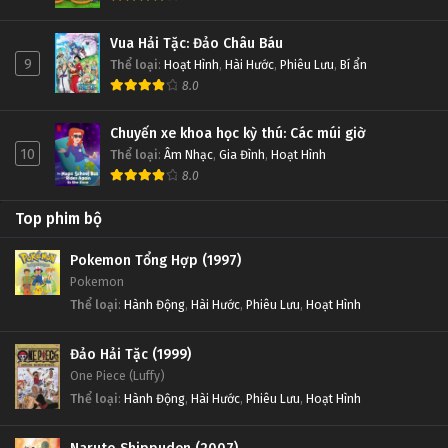
Vua Hải Tặc: Đảo Châu Báu
9
Thể loại
:
Hoạt Hình
,
Hài Hước
,
Phiêu Lưu
,
Bí ẩn
8.0
Chuyến xe khoa học kỳ thú: Các múi giờ
10
Thể loại
:
Âm Nhạc
,
Gia Đình
,
Hoạt Hình
8.0
Top phim bộ
Pokemon Tổng Hợp (1997)
Pokemon
Thể loại
:
Hành Động
,
Hài Hước
,
Phiêu Lưu
,
Hoạt Hình
Đảo Hải Tặc (1999)
One Piece (Luffy)
Thể loại
:
Hành Động
,
Hài Hước
,
Phiêu Lưu
,
Hoạt Hình