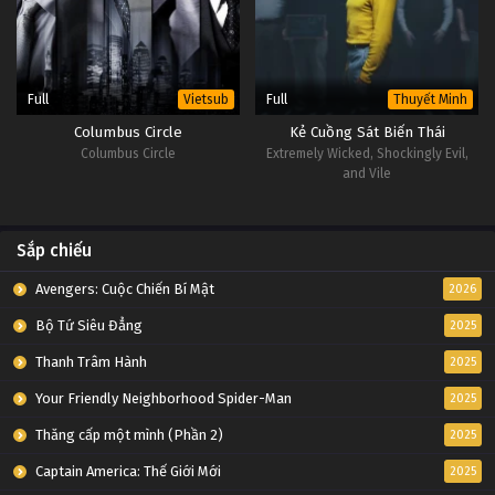
Full
Full
Vietsub
Thuyết Minh
Columbus Circle
Kẻ Cuồng Sát Biến Thái
Columbus Circle
Extremely Wicked, Shockingly Evil,
and Vile
Sắp chiếu
Avengers: Cuộc Chiến Bí Mật
2026
Bộ Tứ Siêu Đẳng
2025
Thanh Trâm Hành
2025
Your Friendly Neighborhood Spider-Man
2025
Thăng cấp một mình (Phần 2)
2025
Captain America: Thế Giới Mới
2025