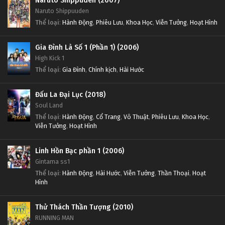
Naruto Shippuden (2007)
Naruto Shippuuden
Thể loại
:
Hành Động
,
Phiêu Lưu
,
Khoa Học
,
Viễn Tưởng
,
Hoạt Hình
Gia Đình Là Số 1 (Phần 1) (2006)
High Kick 1
Thể loại
:
Gia Đình
,
Chính kịch
,
Hài Hước
Đấu La Đại Lục (2018)
Soul Land
Thể loại
:
Hành Động
,
Cổ Trang
,
Võ Thuật
,
Phiêu Lưu
,
Khoa Học
,
Viễn Tưởng
,
Hoạt Hình
Linh Hồn Bạc phần 1 (2006)
Gintama ss1
Thể loại
:
Hành Động
,
Hài Hước
,
Viễn Tưởng
,
Thần Thoại
,
Hoạt
Hình
Thử Thách Thần Tượng (2010)
RUNNING MAN