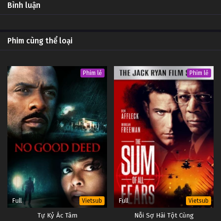
Bình luận
Phim cùng thể loại
Phim lẻ
Phim lẻ
Full
Full
Vietsub
Vietsub
Tự Kỷ Ác Tâm
Nỗi Sợ Hãi Tột Cùng