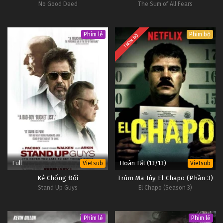
No Good Deed
The Sum of All Fears
Phim lẻ
Phim bộ
TRỌN BỘ
Full
Hoàn Tất (13/13)
Vietsub
Vietsub
Kẻ Chống Đối
Trùm Ma Túy El Chapo (Phần 3)
Stand Up Guys
El Chapo (Season 3)
Phim lẻ
Phim lẻ