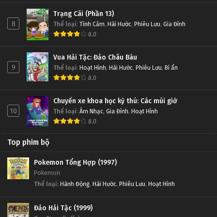
Trạng Cãi (Phần 13)
8
Thể loại
:
Tình Cảm
,
Hài Hước
,
Phiêu Lưu
,
Gia Đình
8.0
Vua Hải Tặc: Đảo Châu Báu
9
Thể loại
:
Hoạt Hình
,
Hài Hước
,
Phiêu Lưu
,
Bí ẩn
8.0
Chuyến xe khoa học kỳ thú: Các múi giờ
10
Thể loại
:
Âm Nhạc
,
Gia Đình
,
Hoạt Hình
8.0
Top phim bộ
Pokemon Tổng Hợp (1997)
Pokemon
Thể loại
:
Hành Động
,
Hài Hước
,
Phiêu Lưu
,
Hoạt Hình
Đảo Hải Tặc (1999)