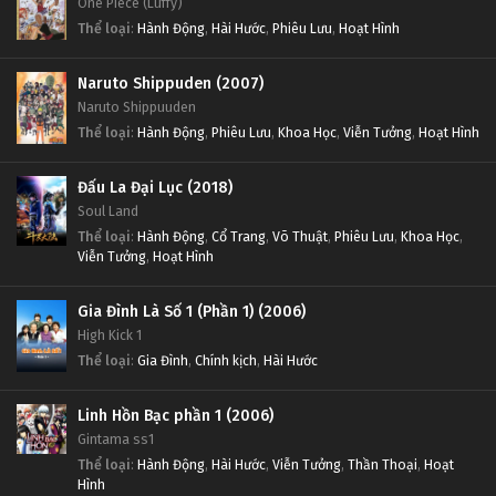
One Piece (Luffy)
Thể loại
:
Hành Động
,
Hài Hước
,
Phiêu Lưu
,
Hoạt Hình
Naruto Shippuden (2007)
Naruto Shippuuden
Thể loại
:
Hành Động
,
Phiêu Lưu
,
Khoa Học
,
Viễn Tưởng
,
Hoạt Hình
Đấu La Đại Lục (2018)
Soul Land
Thể loại
:
Hành Động
,
Cổ Trang
,
Võ Thuật
,
Phiêu Lưu
,
Khoa Học
,
Viễn Tưởng
,
Hoạt Hình
Gia Đình Là Số 1 (Phần 1) (2006)
High Kick 1
Thể loại
:
Gia Đình
,
Chính kịch
,
Hài Hước
Linh Hồn Bạc phần 1 (2006)
Gintama ss1
Thể loại
:
Hành Động
,
Hài Hước
,
Viễn Tưởng
,
Thần Thoại
,
Hoạt
Hình