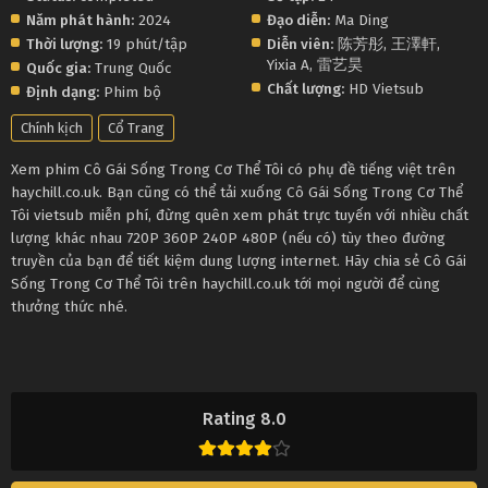
Năm phát hành:
2024
Đạo diễn:
Ma Ding
Thời lượng:
19 phút/tập
Diễn viên:
陈芳彤
,
王澤軒
,
Yixia A
,
雷艺昊
Quốc gia:
Trung Quốc
Chất lượng:
HD Vietsub
Định dạng:
Phim bộ
Chính kịch
Cổ Trang
Xem phim Cô Gái Sống Trong Cơ Thể Tôi có phụ đề tiếng việt trên
haychill.co.uk. Bạn cũng có thể tải xuống Cô Gái Sống Trong Cơ Thể
Tôi vietsub miễn phí, đừng quên xem phát trực tuyến với nhiều chất
lượng khác nhau 720P 360P 240P 480P (nếu có) tùy theo đường
truyền của bạn để tiết kiệm dung lượng internet. Hãy chia sẻ Cô Gái
Sống Trong Cơ Thể Tôi trên haychill.co.uk tới mọi người để cùng
thưởng thức nhé.
Rating 8.0