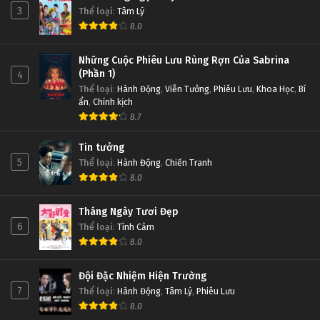
3
Thể loại
:
Tâm Lý
8.0
Những Cuộc Phiêu Lưu Rùng Rợn Của Sabrina
(Phần 1)
4
Thể loại
:
Hành Động
,
Viễn Tưởng
,
Phiêu Lưu
,
Khoa Học
,
Bí
ẩn
,
Chính kịch
8.7
Tin tưởng
5
Thể loại
:
Hành Động
,
Chiến Tranh
8.0
Tháng Ngày Tươi Đẹp
6
Thể loại
:
Tình Cảm
8.0
Đội Đặc Nhiệm Hiện Trường
7
Thể loại
:
Hành Động
,
Tâm Lý
,
Phiêu Lưu
8.0