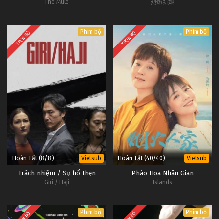
The Mule
烈焰新娘
Phim bộ
Phim bộ
TRỌN BỘ
TRỌN BỘ
Hoàn Tất (8/8)
Hoàn Tất (40/40)
Vietsub
Vietsub
Trách nhiệm / Sự hổ thẹn
Pháo Hoa Nhân Gian
Giri / Haji
Islands
Phim bộ
Phim bộ
TRỌN BỘ
TRỌN BỘ