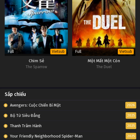
Full
Full
Vietsub
Vietsub
Chim Sẻ
Một Mất Một Còn
The Sparrow
The Duel
Sắp chiếu
Avengers: Cuộc Chiến Bí Mật
2026
Bộ Tứ Siêu Đẳng
2025
Thanh Trâm Hành
2025
Your Friendly Neighborhood Spider-Man
2025