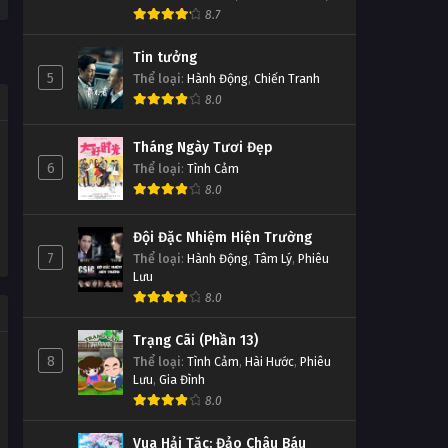
8.7
Tin tưởng
5
Thể loại
:
Hành Động
,
Chiến Tranh
8.0
Tháng Ngày Tươi Đẹp
6
Thể loại
:
Tình Cảm
8.0
Đội Đặc Nhiệm Hiện Trường
7
Thể loại
:
Hành Động
,
Tâm Lý
,
Phiêu
Lưu
8.0
Trạng Cãi (Phần 13)
8
Thể loại
:
Tình Cảm
,
Hài Hước
,
Phiêu
Lưu
,
Gia Đình
8.0
Vua Hải Tặc: Đảo Châu Báu