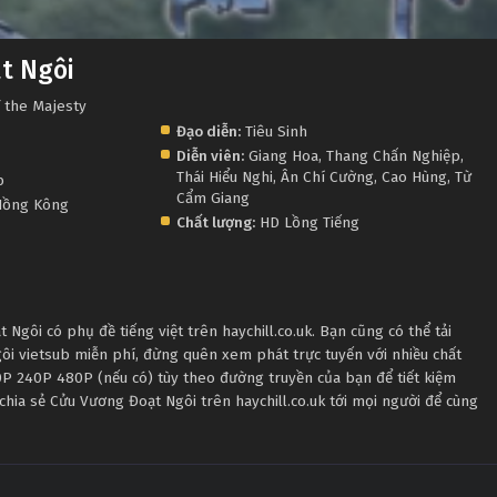
t Ngôi
f the Majesty
Đạo diễn:
Tiêu Sinh
Diễn viên:
Giang Hoa
,
Thang Chấn Nghiệp
,
Thái Hiểu Nghi
,
Ân Chí Cường
,
Cao Hùng
,
Từ
p
Cẩm Giang
ồng Kông
Chất lượng:
HD Lồng Tiếng
gôi có phụ đề tiếng việt trên haychill.co.uk. Bạn cũng có thể tải
i vietsub miễn phí, đừng quên xem phát trực tuyến với nhiều chất
P 240P 480P (nếu có) tùy theo đường truyền của bạn để tiết kiệm
chia sẻ Cửu Vương Đoạt Ngôi trên haychill.co.uk tới mọi người để cùng