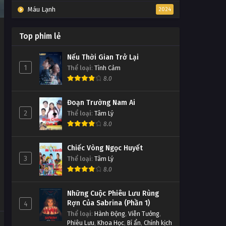
Máu Lạnh
2024
Top phim lẻ
Nếu Thời Gian Trở Lại
1
Thể loại
:
Tình Cảm
8.0
Đoạn Trường Nam Ai
2
Thể loại
:
Tâm Lý
8.0
Chiếc Vòng Ngọc Huyết
3
Thể loại
:
Tâm Lý
8.0
Những Cuộc Phiêu Lưu Rùng
Rợn Của Sabrina (Phần 1)
4
Thể loại
:
Hành Động
,
Viễn Tưởng
,
Phiêu Lưu
,
Khoa Học
,
Bí ẩn
,
Chính kịch