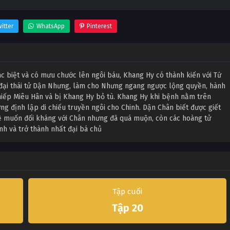
itter
WhatsApp
Pinterest
ác biệt và có mưu chước lên ngôi báu, Khang Hy có thành kiến với Tứ
 đại thái tử Dận Nhưng, làm cho Nhưng ngang ngược lộng quyền, hành
iếp Miêu Hân và bị Khang Hy bỏ tù. Khang Hy khi bệnh nằm trên
ng định lập di chiếu truyền ngôi cho Chinh. Dận Chân biết được giết
 về muốn đối kháng với Chân nhưng đã quá muộn, còn các hoàng tử
nh và trở thành nhất đại bá chủ
Tập cuối
Tập 20