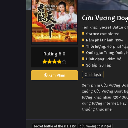
Cửu Vương Đoạ
Tên khác: Secret Battle o
Status:
completed
Năm phát hành:
1994
Thời lượng:
40 phút/tậ
Quốc gia:
Trung Quốc
,
H
Rating 8.0
Định dạng:
Phim bộ
Số tập:
20 Tập
Chính kịch
Xem Phim
Xem phim Cửu Vương Đoạt N
xuống Cửu Vương Đoạt Ngô
lượng khác nhau 720P 360
dung lượng internet. Hãy 
thưởng thức nhé.
secret battle of the majesty
cửu vương đoạt ngôi