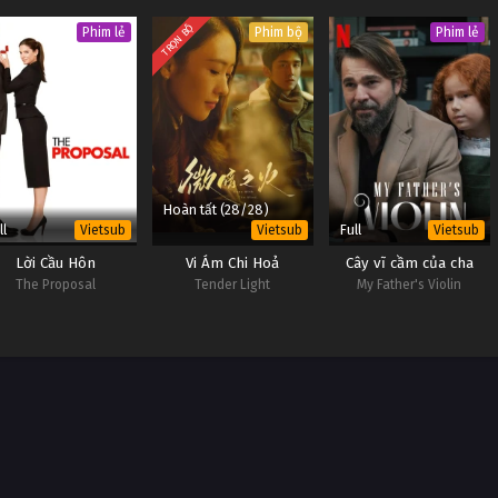
TRỌN BỘ
Phim lẻ
Phim bộ
Phim lẻ
Hoàn tất (28/28)
ll
Full
Vietsub
Vietsub
Vietsub
Lời Cầu Hôn
Vi Ám Chi Hoả
Cây vĩ cầm của cha
The Proposal
Tender Light
My Father's Violin