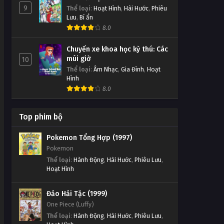
9
Thể loại
:
Hoạt Hình
,
Hài Hước
,
Phiêu
Lưu
,
Bí ẩn
8.0
Chuyến xe khoa học kỳ thú: Các
múi giờ
10
Thể loại
:
Âm Nhạc
,
Gia Đình
,
Hoạt
Hình
8.0
Top phim bộ
Pokemon Tổng Hợp (1997)
Pokemon
Thể loại
:
Hành Động
,
Hài Hước
,
Phiêu Lưu
,
Hoạt Hình
Đảo Hải Tặc (1999)
One Piece (Luffy)
Thể loại
:
Hành Động
,
Hài Hước
,
Phiêu Lưu
,