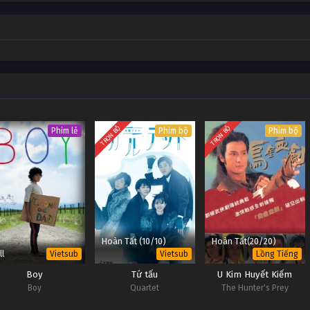
OP - Lồng Tiếng
#1
OP - Lồng Tiếng
#1
OP - Lồng Tiếng
#1
TRỌN BỘ
TRỌN BỘ
Phim lẻ
Phim bộ
Phim bộ
OP - Lồng Tiếng
#1
OP - Lồng Tiếng
#1
OP - Lồng Tiếng
#1
Hoàn Tất (10/10)
Hoàn Tất(20/20)
OP - Lồng Tiếng
ll
Vietsub
Vietsub
Lồng Tiếng
#1
Boy
Tứ tấu
U Kim Huyết Kiếm
Boy
Quartet
The Hunter's Prey