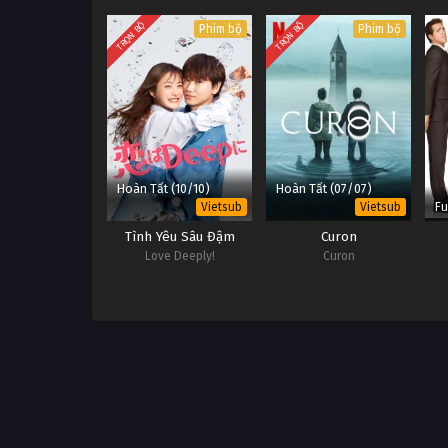
TRỌN BỘ
TRỌN BỘ
Phim bộ
Phim bộ
Hoàn Tất (10/10)
Hoàn Tất (07/07)
Fu
Vietsub
Vietsub
Tình Yêu Sâu Đậm
Curon
Love Deeply!
Curon