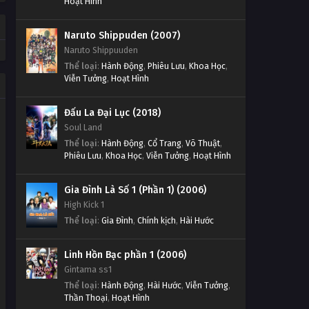
Hoạt Hình
Naruto Shippuden (2007)
Naruto Shippuuden
Thể loại
:
Hành Động
,
Phiêu Lưu
,
Khoa Học
,
Viễn Tưởng
,
Hoạt Hình
Đấu La Đại Lục (2018)
Soul Land
Thể loại
:
Hành Động
,
Cổ Trang
,
Võ Thuật
,
Phiêu Lưu
,
Khoa Học
,
Viễn Tưởng
,
Hoạt Hình
Gia Đình Là Số 1 (Phần 1) (2006)
High Kick 1
Thể loại
:
Gia Đình
,
Chính kịch
,
Hài Hước
Linh Hồn Bạc phần 1 (2006)
Gintama ss1
Thể loại
:
Hành Động
,
Hài Hước
,
Viễn Tưởng
,
Thần Thoại
,
Hoạt Hình