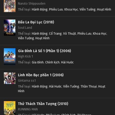
Naruto Shippuuden
Thể loại
:
Hành Động
,
Phiêu Lưu
,
Khoa Học
,
Viễn Tưởng
,
Hoạt Hình
Đấu La Đại Lục (2018)
Soul Land
Thể loại
:
Hành Động
,
Cổ Trang
,
Võ Thuật
,
Phiêu Lưu
,
Khoa Học
,
Viễn Tưởng
,
Hoạt Hình
Gia Đình Là Số 1 (Phần 1) (2006)
High Kick 1
Thể loại
:
Gia Đình
,
Chính kịch
,
Hài Hước
Linh Hồn Bạc phần 1 (2006)
Gintama ss1
Thể loại
:
Hành Động
,
Hài Hước
,
Viễn Tưởng
,
Thần Thoại
,
Hoạt
Hình
Thử Thách Thần Tượng (2010)
RUNNING MAN