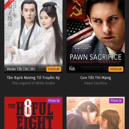
Hoàn Tất (36/36)
Full
Vietsub
Vietsub
Tân Bạch Nương Tử Truyền Kỳ
Con Tốt Thí Mạng
The Legend of White Snake
Pawn Sacrifice
Phim lẻ
Phim lẻ