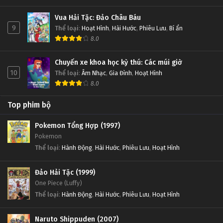
Vua Hải Tặc: Đảo Châu Báu
9
Thể loại
:
Hoạt Hình
,
Hài Hước
,
Phiêu Lưu
,
Bí ẩn
8.0
Chuyến xe khoa học kỳ thú: Các múi giờ
10
Thể loại
:
Âm Nhạc
,
Gia Đình
,
Hoạt Hình
8.0
Top phim bộ
Pokemon Tổng Hợp (1997)
Pokemon
Thể loại
:
Hành Động
,
Hài Hước
,
Phiêu Lưu
,
Hoạt Hình
Đảo Hải Tặc (1999)
One Piece (Luffy)
Thể loại
:
Hành Động
,
Hài Hước
,
Phiêu Lưu
,
Hoạt Hình
Naruto Shippuden (2007)