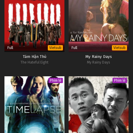
Full
Full
Vietsub
Vietsub
Tám Hận Thù
My Rainy Days
The Hateful Eight
My Rainy Days
Phim lẻ
Phim lẻ