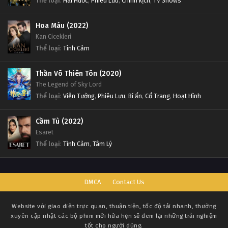
Thể loại
:
Hài Hước
,
Phiêu Lưu
,
Chính kịch
,
TV Shows
Hoa Máu (2022)
Kan Cicekleri
Thể loại
:
Tình Cảm
Thần Võ Thiên Tôn (2020)
The Legend of Sky Lord
Thể loại
:
Viễn Tưởng
,
Phiêu Lưu
,
Bí ẩn
,
Cổ Trang
,
Hoạt Hình
Cầm Tù (2022)
Esaret
Thể loại
:
Tình Cảm
,
Tâm Lý
DMCA
Contact Us
Website với giao diện trực quan, thuận tiện, tốc độ tải nhanh, thường
xuyên cập nhật các bộ phim mới hứa hẹn sẽ đem lại những trải nghiệm
tốt cho người dùng.