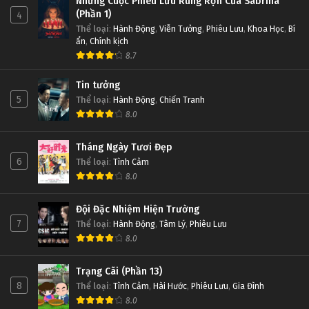
Những Cuộc Phiêu Lưu Rùng Rợn Của Sabrina
(Phần 1)
4
Thể loại
:
Hành Động
,
Viễn Tưởng
,
Phiêu Lưu
,
Khoa Học
,
Bí
ẩn
,
Chính kịch
8.7
Tin tưởng
5
Thể loại
:
Hành Động
,
Chiến Tranh
8.0
Tháng Ngày Tươi Đẹp
6
Thể loại
:
Tình Cảm
8.0
Đội Đặc Nhiệm Hiện Trường
7
Thể loại
:
Hành Động
,
Tâm Lý
,
Phiêu Lưu
8.0
Trạng Cãi (Phần 13)
8
Thể loại
:
Tình Cảm
,
Hài Hước
,
Phiêu Lưu
,
Gia Đình
8.0