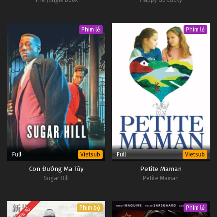
Phim lẻ
Phim lẻ
Full
Full
Vietsub
Vietsub
Con Đường Ma Túy
Petite Maman
Sugar Hill
Petite Maman
Phim bộ
Phim lẻ
TRỌN BỘ