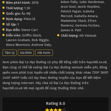
Adam Pally
,
Luke Hardeman
,
Năm phát hành:
2016
Jessi Goei
,
Jacob Hopkins
,
Thời lượng:
1.30
Patrick Fagan
,
Isabela
Quốc gia:
Âu Mỹ
Merced
,
Isabella Amara
,
Định dạng:
Phim lẻ
Madeleine Stack
,
Efren
Số tập:
1
Ramirez
,
Gemma Forbes
,
Đạo diễn:
Steve Carr
James A. Patt
Diễn viên:
Griffin Gluck
,
Chất lượng:
HD Vietsub
Lauren Graham
,
Rob Riggle
,
Alexa Nisenson
,
Andrew Daly
,
Tâm Lý
Gia Đình
Hài Hước
Xem phim Đại Ca Học Đường có phụ đề tiếng việt trên haychill.co.uk.
Bạn cũng có thể tải xuống Đại Ca Học Đường vietsub miễn phí, đừng
quên xem phát trực tuyến với nhiều chất lượng khác nhau 720P 360P
240P 480P (nếu có) tùy theo đường truyền của bạn để tiết kiệm
dung lượng internet. Hãy chia sẻ Đại Ca Học Đường trên
haychill.co.uk tới mọi người để cùng thưởng thức nhé.
Rating 8.0