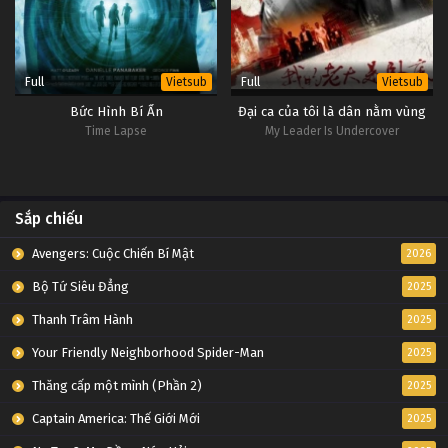
Full
Full
Vietsub
Vietsub
Bức Hình Bí Ẩn
Đại ca của tôi là dân nằm vùng
Time Lapse
My Leader Is Undercover
Sắp chiếu
Avengers: Cuộc Chiến Bí Mật
2026
Bộ Tứ Siêu Đẳng
2025
Thanh Trâm Hành
2025
Your Friendly Neighborhood Spider-Man
2025
Thăng cấp một mình (Phần 2)
2025
Captain America: Thế Giới Mới
2025