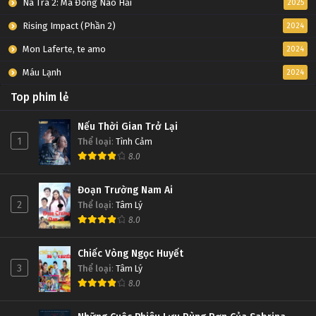
Na Tra 2: Ma Đồng Náo Hải
2025
Rising Impact (Phần 2)
2024
Mon Laferte, te amo
2024
Máu Lạnh
2024
Top phim lẻ
Nếu Thời Gian Trở Lại
1
Thể loại
:
Tình Cảm
8.0
Đoạn Trường Nam Ai
2
Thể loại
:
Tâm Lý
8.0
Chiếc Vòng Ngọc Huyết
3
Thể loại
:
Tâm Lý
8.0