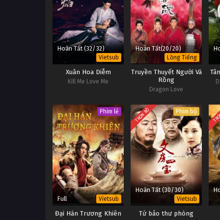
Hoàn Tất (32/32)
Hoàn Tất(20/20)
Ho
Vietsub
Lồng Tiếng
Xuân Hoa Diễm
Truyền Thuyết Người Và
Tân
Rồng
Kill Me Love Me
D
Dragon Love
TRỌN BỘ
TRỌ
Phim lẻ
Phim bộ
Hoàn Tất (30/30)
Ho
Full
Vietsub
Vietsub
Đại Hán Trương Khiên
Tứ bảo thư phòng