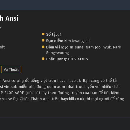
h Ansi
e
Số tập:
1
Đạo diễn:
Kim Kwang-sik
hật
Diễn viên:
Jo In-sung
,
Nam Joo-hyuk
,
Park
Sung-woong
Chất lượng:
HD Vietsub
Võ Thuật
Ansi có phụ đề tiếng việt trên haychill.co.uk. Bạn cũng có thể tải
si vietsub miễn phí, đừng quên xem phát trực tuyến với nhiều chất
P 240P 480P (nếu có) tùy theo đường truyền của bạn để tiết kiệm
chia sẻ Đại Chiến Thành Ansi trên haychill.co.uk tới mọi người để cùng