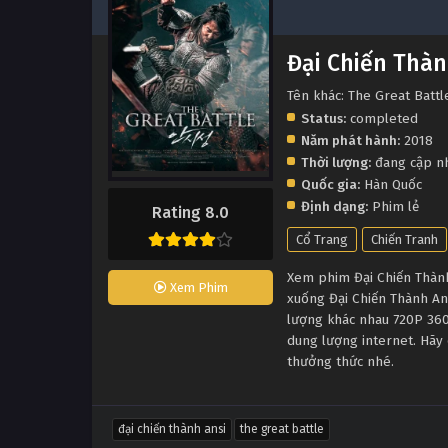
Đại Chiến Thàn
Tên khác: The Great Battl
Status:
completed
Năm phát hành:
2018
Thời lượng:
đang cập n
Quốc gia:
Hàn Quốc
Định dạng:
Phim lẻ
Rating 8.0
Cổ Trang
Chiến Tranh
Xem phim Đại Chiến Thành 
Xem Phim
xuống Đại Chiến Thành An
lượng khác nhau 720P 360
dung lượng internet. Hãy 
thưởng thức nhé.
đại chiến thành ansi
the great battle