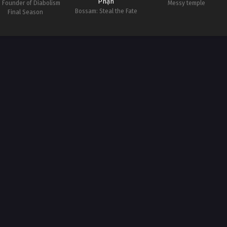
Phận
 Founder of Diabolism
Messy temple
Bossam: Steal the Fate
Final Season