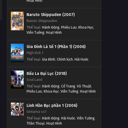
Hoạt Hình
Naruto Shippuden (2007)
Naruto Shippuuden
Thể loại
:
Hành Động
,
Phiêu Lưu
,
Khoa Học
,
Viễn Tưởng
,
Hoạt Hình
Gia Đình Là Số 1 (Phần 1) (2006)
High Kick 1
Thể loại
:
Gia Đình
,
Chính kịch
,
Hài Hước
Đấu La Đại Lục (2018)
Soul Land
Thể loại
:
Hành Động
,
Cổ Trang
,
Võ Thuật
,
Phiêu Lưu
,
Khoa Học
,
Viễn Tưởng
,
Hoạt Hình
Linh Hồn Bạc phần 1 (2006)
Gintama ss1
Thể loại
:
Hành Động
,
Hài Hước
,
Viễn Tưởng
,
Thần Thoại
,
Hoạt Hình