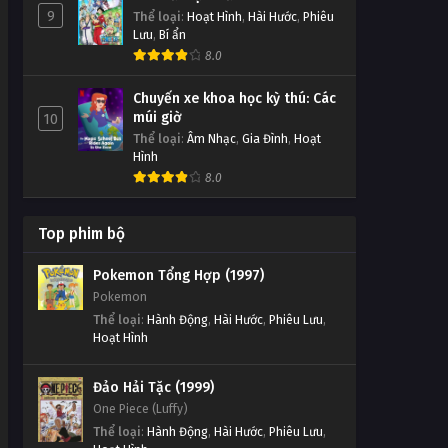
9
Thể loại
:
Hoạt Hình
,
Hài Hước
,
Phiêu
Lưu
,
Bí ẩn
8.0
Chuyến xe khoa học kỳ thú: Các
múi giờ
10
Thể loại
:
Âm Nhạc
,
Gia Đình
,
Hoạt
Hình
8.0
Top phim bộ
Pokemon Tổng Hợp (1997)
Pokemon
Thể loại
:
Hành Động
,
Hài Hước
,
Phiêu Lưu
,
Hoạt Hình
Đảo Hải Tặc (1999)
One Piece (Luffy)
Thể loại
:
Hành Động
,
Hài Hước
,
Phiêu Lưu
,