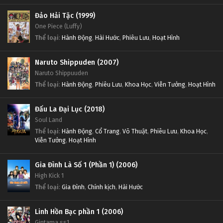
Đảo Hải Tặc (1999)
One Piece (Luffy)
Thể loại
:
Hành Động
,
Hài Hước
,
Phiêu Lưu
,
Hoạt Hình
Naruto Shippuden (2007)
Naruto Shippuuden
Thể loại
:
Hành Động
,
Phiêu Lưu
,
Khoa Học
,
Viễn Tưởng
,
Hoạt Hình
Đấu La Đại Lục (2018)
Soul Land
Thể loại
:
Hành Động
,
Cổ Trang
,
Võ Thuật
,
Phiêu Lưu
,
Khoa Học
,
Viễn Tưởng
,
Hoạt Hình
Gia Đình Là Số 1 (Phần 1) (2006)
High Kick 1
Thể loại
:
Gia Đình
,
Chính kịch
,
Hài Hước
Linh Hồn Bạc phần 1 (2006)
Gintama ss1