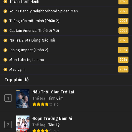
Thanh Trâm Hành
2025
Your Friendly Neighborhood Spider-Man
2025
Thăng cấp một mình (Phần 2)
2025
Captain America: Thế Giới Mới
2025
Na Tra 2: Ma Đồng Náo Hải
2025
Rising Impact (Phần 2)
2024
Mon Laferte, te amo
2024
Máu Lạnh
2024
Top phim lẻ
Nếu Thời Gian Trở Lại
1
Thể loại
:
Tình Cảm
8.0
Đoạn Trường Nam Ai
2
Thể loại
:
Tâm Lý
8.0