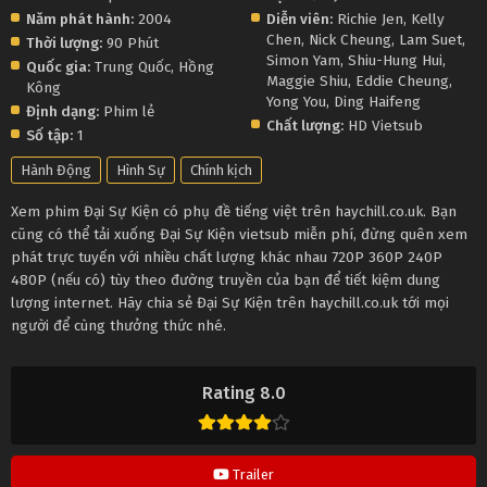
Năm phát hành:
2004
Diễn viên:
Richie Jen
,
Kelly
Chen
,
Nick Cheung
,
Lam Suet
,
Thời lượng:
90 Phút
Simon Yam
,
Shiu-Hung Hui
,
Quốc gia:
Trung Quốc
,
Hồng
Maggie Shiu
,
Eddie Cheung
,
Kông
Yong You
,
Ding Haifeng
Định dạng:
Phim lẻ
Chất lượng:
HD Vietsub
Số tập:
1
Hành Động
Hình Sự
Chính kịch
Xem phim Đại Sự Kiện có phụ đề tiếng việt trên haychill.co.uk. Bạn
cũng có thể tải xuống Đại Sự Kiện vietsub miễn phí, đừng quên xem
phát trực tuyến với nhiều chất lượng khác nhau 720P 360P 240P
480P (nếu có) tùy theo đường truyền của bạn để tiết kiệm dung
lượng internet. Hãy chia sẻ Đại Sự Kiện trên haychill.co.uk tới mọi
người để cùng thưởng thức nhé.
Rating 8.0
Trailer