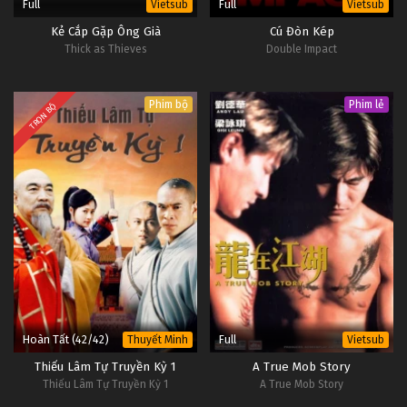
Full
Full
Vietsub
Vietsub
Kẻ Cắp Gặp Ông Già
Cú Đòn Kép
Thick as Thieves
Double Impact
Phim bộ
Phim lẻ
TRỌN BỘ
Hoàn Tất (42/42)
Full
Thuyết Minh
Vietsub
Thiếu Lâm Tự Truyền Kỳ 1
A True Mob Story
Thiếu Lâm Tự Truyền Kỳ 1
A True Mob Story