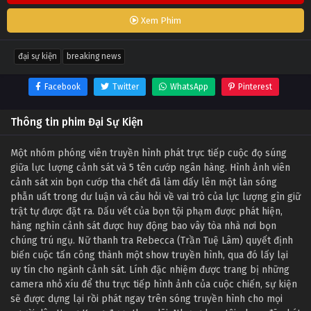
Xem Phim
đại sự kiện
breaking news
Facebook
Twitter
WhatsApp
Pinterest
Thông tin phim Đại Sự Kiện
Một nhóm phóng viên truyền hình phát trực tiếp cuộc đọ súng
giữa lực lượng cảnh sát và 5 tên cướp ngân hàng. Hình ảnh viên
cảnh sát xin bọn cướp tha chết đã làm dấy lên một làn sóng
phẫn uất trong dư luận và câu hỏi về vai trò của lực lượng gìn giữ
trật tự được đặt ra. Dấu vết của bọn tội phạm được phát hiện,
hàng nghìn cảnh sát được huy động bao vây tòa nhà nơi bọn
chúng trú ngụ. Nữ thanh tra Rebecca (Trần Tuệ Lâm) quyết định
biến cuộc tấn công thành một show truyền hình, qua đó lấy lại
uy tín cho ngành cảnh sát. Lính đặc nhiệm được trang bị những
camera nhỏ xíu để thu trực tiếp hình ảnh của cuộc chiến, sự kiện
sẽ được dựng lại rồi phát ngay trên sóng truyền hình cho mọi