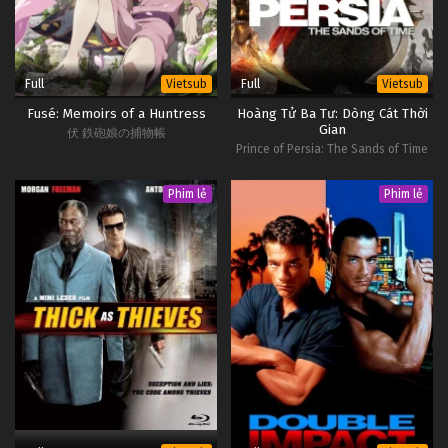
Full
Full
Vietsub
Vietsub
Fusé: Memoirs of a Huntress
Hoàng Tử Ba Tư: Dòng Cát Thời
Gian
伏 鉄砲娘の捕物帳
Prince of Persia: The Sands of Time
Phim lẻ
Phim lẻ