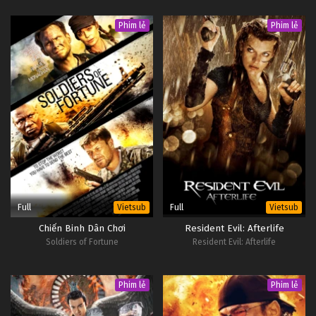
Phim lẻ
Phim lẻ
Full
Full
Vietsub
Vietsub
Chiến Binh Dân Chơi
Resident Evil: Afterlife
Soldiers of Fortune
Resident Evil: Afterlife
Phim lẻ
Phim lẻ