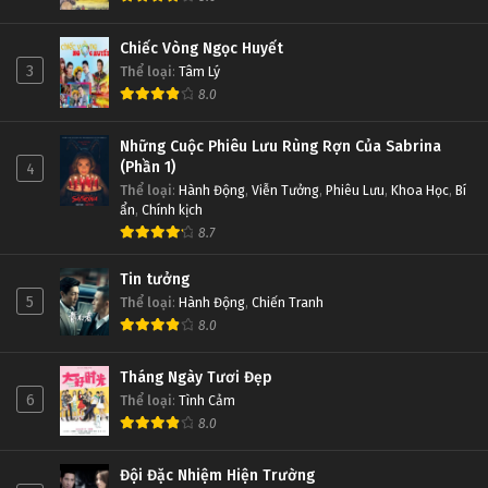
Chiếc Vòng Ngọc Huyết
3
Thể loại
:
Tâm Lý
8.0
Những Cuộc Phiêu Lưu Rùng Rợn Của Sabrina
(Phần 1)
4
Thể loại
:
Hành Động
,
Viễn Tưởng
,
Phiêu Lưu
,
Khoa Học
,
Bí
ẩn
,
Chính kịch
8.7
Tin tưởng
5
Thể loại
:
Hành Động
,
Chiến Tranh
8.0
Tháng Ngày Tươi Đẹp
6
Thể loại
:
Tình Cảm
8.0
Đội Đặc Nhiệm Hiện Trường