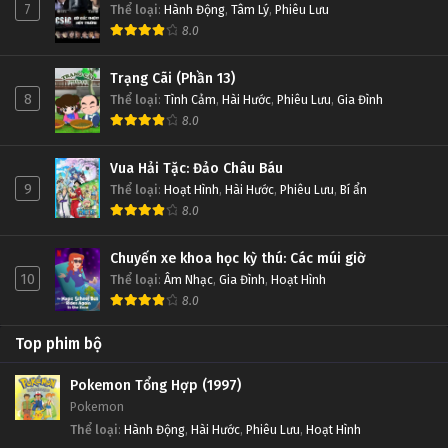
7
Thể loại
:
Hành Động
,
Tâm Lý
,
Phiêu Lưu
8.0
Trạng Cãi (Phần 13)
8
Thể loại
:
Tình Cảm
,
Hài Hước
,
Phiêu Lưu
,
Gia Đình
8.0
Vua Hải Tặc: Đảo Châu Báu
9
Thể loại
:
Hoạt Hình
,
Hài Hước
,
Phiêu Lưu
,
Bí ẩn
8.0
Chuyến xe khoa học kỳ thú: Các múi giờ
10
Thể loại
:
Âm Nhạc
,
Gia Đình
,
Hoạt Hình
8.0
Top phim bộ
Pokemon Tổng Hợp (1997)
Pokemon
Thể loại
:
Hành Động
,
Hài Hước
,
Phiêu Lưu
,
Hoạt Hình