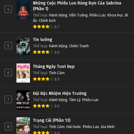
Những Cuộc Phiêu Lưu Rùng Rợn Của Sabrina
(Phần 1)
4
Thể loại
:
Hành Động
,
Viễn Tưởng
,
Phiêu Lưu
,
Khoa Học
,
Bí
ẩn
,
Chính kịch
8.7
Tin tưởng
5
Thể loại
:
Hành Động
,
Chiến Tranh
8.0
Tháng Ngày Tươi Đẹp
6
Thể loại
:
Tình Cảm
8.0
Đội Đặc Nhiệm Hiện Trường
7
Thể loại
:
Hành Động
,
Tâm Lý
,
Phiêu Lưu
8.0
Trạng Cãi (Phần 13)
8
Thể loại
:
Tình Cảm
,
Hài Hước
,
Phiêu Lưu
,
Gia Đình
8.0