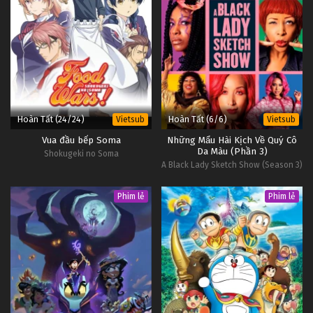
Hoàn Tất (24/24)
Hoàn Tất (6/6)
Vietsub
Vietsub
Vua đầu bếp Soma
Những Mẩu Hài Kịch Về Quý Cô
Da Màu (Phần 3)
Shokugeki no Soma
A Black Lady Sketch Show (Season 3)
Phim lẻ
Phim lẻ