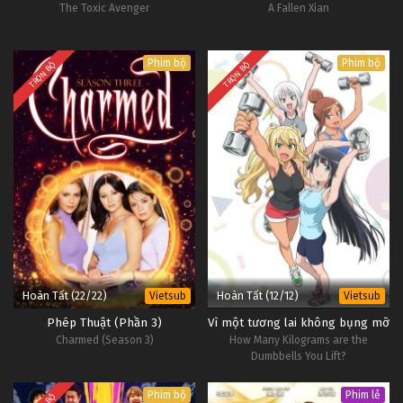
The Toxic Avenger
A Fallen Xian
Phim bộ
Phim bộ
TRỌN BỘ
TRỌN BỘ
Hoàn Tất (22/22)
Hoàn Tất (12/12)
Vietsub
Vietsub
Phép Thuật (Phần 3)
Vì một tương lai không bụng mỡ
Charmed (Season 3)
How Many Kilograms are the
Dumbbells You Lift?
Phim bộ
Phim lẻ