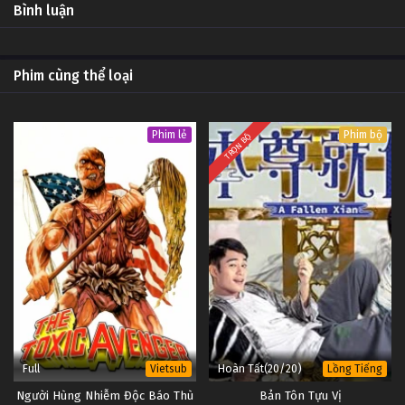
2
Điệp viên lão làng Tập 2
OP -
Bình luận
Vietsub
#1
1
Điệp viên lão làng Tập 1
OP -
Phim cùng thể loại
Vietsub
#1
Phim lẻ
Phim bộ
TRỌN BỘ
Full
Hoàn Tất(20/20)
Vietsub
Lồng Tiếng
Người Hùng Nhiễm Độc Báo Thù
Bản Tôn Tựu Vị