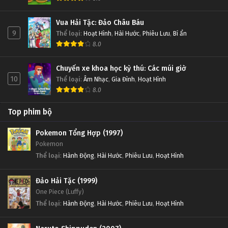
Vua Hải Tặc: Đảo Châu Báu
9
Thể loại
:
Hoạt Hình
,
Hài Hước
,
Phiêu Lưu
,
Bí ẩn
8.0
Chuyến xe khoa học kỳ thú: Các múi giờ
10
Thể loại
:
Âm Nhạc
,
Gia Đình
,
Hoạt Hình
8.0
Top phim bộ
Pokemon Tổng Hợp (1997)
Pokemon
Thể loại
:
Hành Động
,
Hài Hước
,
Phiêu Lưu
,
Hoạt Hình
Đảo Hải Tặc (1999)
One Piece (Luffy)
Thể loại
:
Hành Động
,
Hài Hước
,
Phiêu Lưu
,
Hoạt Hình