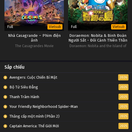
Full
Full
Vietsub
Vietsub
Nhà Casagrande – Phim điện
Doraemon: Nobita & Binh Đoàn
ảnh
Người Sắt - Đôi Cánh Thiên Thần
The Casagrandes Movie
Doraemon: Nobita and the Island of
Miracles - Animal Adventure
Sắp chiếu
Avengers: Cuộc Chiến Bí Mật
2026
Bộ Tứ Siêu Đẳng
2025
Thanh Trâm Hành
2025
Your Friendly Neighborhood Spider-Man
2025
Thăng cấp một mình (Phần 2)
2025
Captain America: Thế Giới Mới
2025