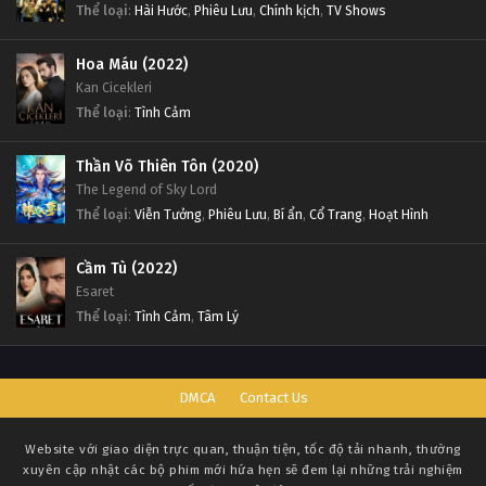
Thể loại
:
Hài Hước
,
Phiêu Lưu
,
Chính kịch
,
TV Shows
Hoa Máu (2022)
Kan Cicekleri
Thể loại
:
Tình Cảm
Thần Võ Thiên Tôn (2020)
The Legend of Sky Lord
Thể loại
:
Viễn Tưởng
,
Phiêu Lưu
,
Bí ẩn
,
Cổ Trang
,
Hoạt Hình
Cầm Tù (2022)
Esaret
Thể loại
:
Tình Cảm
,
Tâm Lý
DMCA
Contact Us
Website với giao diện trực quan, thuận tiện, tốc độ tải nhanh, thường
xuyên cập nhật các bộ phim mới hứa hẹn sẽ đem lại những trải nghiệm