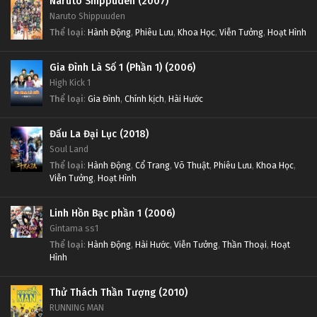
Naruto Shippuden (2007)
Naruto Shippuuden
Thể loại
:
Hành Động
,
Phiêu Lưu
,
Khoa Học
,
Viễn Tưởng
,
Hoạt Hình
Gia Đình Là Số 1 (Phần 1) (2006)
High Kick 1
Thể loại
:
Gia Đình
,
Chính kịch
,
Hài Hước
Đấu La Đại Lục (2018)
Soul Land
Thể loại
:
Hành Động
,
Cổ Trang
,
Võ Thuật
,
Phiêu Lưu
,
Khoa Học
,
Viễn Tưởng
,
Hoạt Hình
Linh Hồn Bạc phần 1 (2006)
Gintama ss1
Thể loại
:
Hành Động
,
Hài Hước
,
Viễn Tưởng
,
Thần Thoại
,
Hoạt
Hình
Thử Thách Thần Tượng (2010)
RUNNING MAN