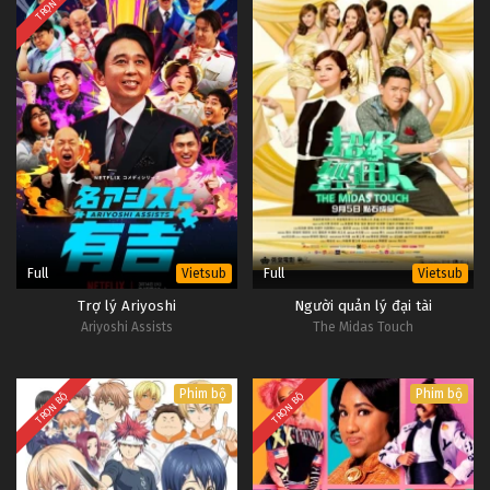
TRỌN BỘ
Full
Full
Vietsub
Vietsub
Trợ lý Ariyoshi
Người quản lý đại tài
Ariyoshi Assists
The Midas Touch
Phim bộ
Phim bộ
TRỌN BỘ
TRỌN BỘ