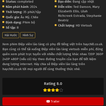
Status:
completed
Đạo diễn:
Đang cập nhật
Năm phát hành:
2024
Diễn viên:
Ted Danson
,
Mary
Elizabeth Ellis
,
Lilah
Thời lượng:
35 phút/tập
Richcreek Estrada
,
Stephanie
Quốc gia:
Âu Mỹ
,
Chile
Beatriz
Định dạng:
Phim bộ
Chất lượng:
HD Vietsub
Số tập:
8
Hài Hước
Hình Sự
Xem phim Điệp viên lão làng có phụ đề tiếng việt trên haychill.co.uk.
Bạn cũng có thể tải xuống Điệp viên lão làng vietsub miễn phí, đừng
quên xem phát trực tuyến với nhiều chất lượng khác nhau 720P 360P
240P 480P (nếu có) tùy theo đường truyền của bạn để tiết kiệm
dung lượng internet. Hãy chia sẻ Điệp viên lão làng trên
haychill.co.uk tới mọi người để cùng thưởng thức nhé.
Rating 8.0
Trailer