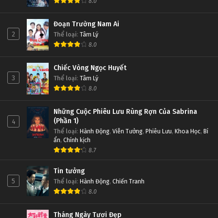
8.0
Đoạn Trường Nam Ai
2
Thể loại
:
Tâm Lý
8.0
Chiếc Vòng Ngọc Huyết
3
Thể loại
:
Tâm Lý
8.0
Những Cuộc Phiêu Lưu Rùng Rợn Của Sabrina
(Phần 1)
4
Thể loại
:
Hành Động
,
Viễn Tưởng
,
Phiêu Lưu
,
Khoa Học
,
Bí
ẩn
,
Chính kịch
8.7
Tin tưởng
5
Thể loại
:
Hành Động
,
Chiến Tranh
8.0
Tháng Ngày Tươi Đẹp