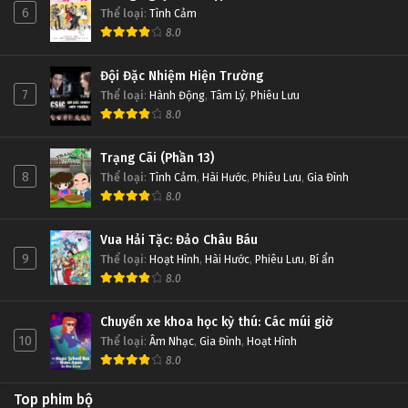
6
Thể loại
:
Tình Cảm
8.0
Đội Đặc Nhiệm Hiện Trường
7
Thể loại
:
Hành Động
,
Tâm Lý
,
Phiêu Lưu
8.0
Trạng Cãi (Phần 13)
8
Thể loại
:
Tình Cảm
,
Hài Hước
,
Phiêu Lưu
,
Gia Đình
8.0
Vua Hải Tặc: Đảo Châu Báu
9
Thể loại
:
Hoạt Hình
,
Hài Hước
,
Phiêu Lưu
,
Bí ẩn
8.0
Chuyến xe khoa học kỳ thú: Các múi giờ
10
Thể loại
:
Âm Nhạc
,
Gia Đình
,
Hoạt Hình
8.0
Top phim bộ