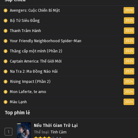
Avengers: Cuộc Chiến Bí Mật
2026
Bộ Tứ Siêu Đẳng
2025
Thanh Trâm Hành
2025
Your Friendly Neighborhood Spider-Man
2025
Thăng cấp một mình (Phần 2)
2025
Captain America: Thế Giới Mới
2025
Na Tra 2: Ma Đồng Náo Hải
2025
Rising Impact (Phần 2)
2024
Mon Laferte, te amo
2024
Máu Lạnh
2024
Top phim lẻ
Nếu Thời Gian Trở Lại
1
Thể loại
:
Tình Cảm