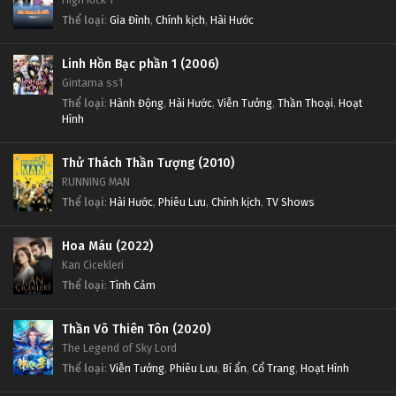
Thể loại
:
Gia Đình
,
Chính kịch
,
Hài Hước
Linh Hồn Bạc phần 1 (2006)
Gintama ss1
Thể loại
:
Hành Động
,
Hài Hước
,
Viễn Tưởng
,
Thần Thoại
,
Hoạt
Hình
Thử Thách Thần Tượng (2010)
RUNNING MAN
Thể loại
:
Hài Hước
,
Phiêu Lưu
,
Chính kịch
,
TV Shows
Hoa Máu (2022)
Kan Cicekleri
Thể loại
:
Tình Cảm
Thần Võ Thiên Tôn (2020)
The Legend of Sky Lord
Thể loại
:
Viễn Tưởng
,
Phiêu Lưu
,
Bí ẩn
,
Cổ Trang
,
Hoạt Hình