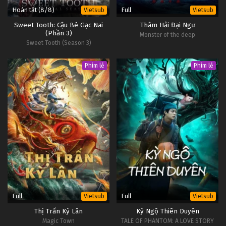
Hoàn tất (8/8)
Full
Vietsub
Vietsub
Sweet Tooth: Cậu Bé Gạc Nai
Thâm Hải Đại Ngư
(Phần 3)
Monster of the deep
Sweet Tooth (Season 3)
Phim lẻ
Phim lẻ
Full
Full
Vietsub
Vietsub
Thị Trấn Kỳ Lân
Kỳ Ngộ Thiên Duyên
Magic Town
TALE OF PHANTOM: A LOVE STORY