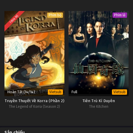
Phim bộ
Phim lẻ
TRỌN BỘ
Hoàn Tất (14/14)
Full
Vietsub
Vietsub
Truyền Thuyết Về Korra (Phần 2)
Tiên Trù Kì Duyên
The Legend of Korra (Season 2)
The Kitchen
Sắp chiếu