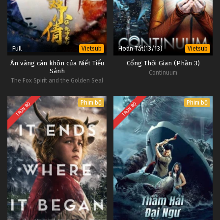
Full
Hoàn Tất(13/13)
Vietsub
Vietsub
Ấn vàng càn khôn của Niết Tiểu
Cổng Thời Gian (Phần 3)
Sảnh
Continuum
The Fox Spirit and the Golden Seal
Phim bộ
Phim bộ
TRỌN BỘ
TRỌN BỘ