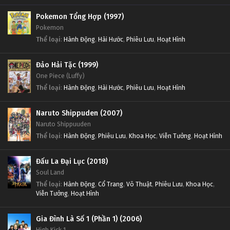
Pokemon Tổng Hợp (1997)
Pokemon
Thể loại
:
Hành Động
,
Hài Hước
,
Phiêu Lưu
,
Hoạt Hình
Đảo Hải Tặc (1999)
One Piece (Luffy)
Thể loại
:
Hành Động
,
Hài Hước
,
Phiêu Lưu
,
Hoạt Hình
Naruto Shippuden (2007)
Naruto Shippuuden
Thể loại
:
Hành Động
,
Phiêu Lưu
,
Khoa Học
,
Viễn Tưởng
,
Hoạt Hình
Đấu La Đại Lục (2018)
Soul Land
Thể loại
:
Hành Động
,
Cổ Trang
,
Võ Thuật
,
Phiêu Lưu
,
Khoa Học
,
Viễn Tưởng
,
Hoạt Hình
Gia Đình Là Số 1 (Phần 1) (2006)
High Kick 1