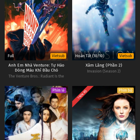
Full
Hoàn Tất (10/10)
Vietsub
Vietsub
Anh Em Nhà Venture: Tự Hào
Xâm Lăng (Phần 2)
Dòng Máu Khỉ Đầu Chó
Invasion (Season 2)
The Venture Bros.: Radiant Is the
Blood of the Baboon Heart
Phim lẻ
Phim bộ
TRỌN BỘ