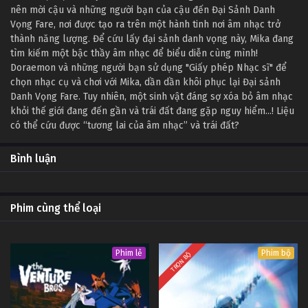
nên mời cậu và những người bạn của cậu đến Đại Sảnh Danh
Vọng Fare, nơi được tạo ra trên một hành tinh nơi âm nhạc trở
thành năng lượng. Để cứu lấy đại sảnh danh vọng này, Mika đang
tìm kiếm một bậc thầy âm nhạc để biểu diễn cùng mình!
Doraemon và những người bạn sử dụng "Giấy phép Nhạc sĩ" để
chọn nhạc cụ và chơi với Mika, dần dần khôi phục lại Đại sảnh
Danh Vọng Fare. Tuy nhiên, một sinh vật đáng sợ xóa bỏ âm nhạc
khỏi thế giới đang đến gần và trái đất đang gặp nguy hiểm...! Liệu
có thể cứu được “tương lai của âm nhạc” và trái đất?
Bình luận
Phim cùng thể loại
Phim lẻ
Phim bộ
TRỌN BỘ