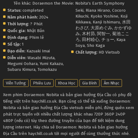
Tên khác: Doraemon the Movie: Nobita's Earth Symphony
Status:
completed
Seki
,
Riana Hirano
,
Cocoro
Kikuchi
,
Kyoko Yoshine
,
Koji
Năm phát hành:
2024
Kikkawa
,
Kanji Ishimaru
,
水田
Thời lượng:
? Phút
わさび
,
大原めぐみ
,
かかずゆ
Quốc gia:
Nhật Bản
み
,
木村昴
,
関智一
,
菊池ここ
Định dạng:
Phim lẻ
ろ
,
田村睦心
,
チョー
,
Kaya
Số tập:
1
Soya
,
Sho Kaga
Đạo diễn:
Kazuaki Imai
Chất lượng:
HD Vietsub
Diễn viên:
Wasabi Mizuta
,
Megumi Oohara
,
Yumi Kakazu
,
Subaru Kimura
,
Tomokazu
Viễn Tưởng
Phiêu Lưu
Khoa Học
Gia Đình
Âm Nhạc
Xem phim Doraemon: Nobita và bản giao hưởng Địa Cầu có phụ đề
tiếng việt trên haychill.co.uk. Bạn cũng có thể tải xuống Doraemon:
Nobita và bản giao hưởng Địa Cầu vietsub miễn phí, đừng quên xem
phát trực tuyến với nhiều chất lượng khác nhau 720P 360P 240P
480P (nếu có) tùy theo đường truyền của bạn để tiết kiệm dung
lượng internet. Hãy chia sẻ Doraemon: Nobita và bản giao hưởng
Địa Cầu trên haychill.co.uk tới mọi người để cùng thưởng thức nhé.