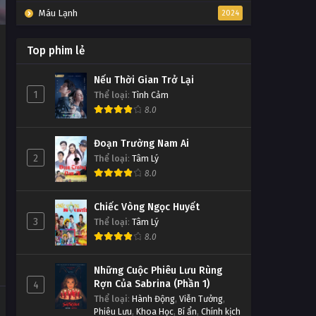
Máu Lạnh
2024
Top phim lẻ
Nếu Thời Gian Trở Lại
1
Thể loại
:
Tình Cảm
8.0
Đoạn Trường Nam Ai
2
Thể loại
:
Tâm Lý
8.0
Chiếc Vòng Ngọc Huyết
3
Thể loại
:
Tâm Lý
8.0
Những Cuộc Phiêu Lưu Rùng
Rợn Của Sabrina (Phần 1)
4
Thể loại
:
Hành Động
,
Viễn Tưởng
,
Phiêu Lưu
,
Khoa Học
,
Bí ẩn
,
Chính kịch