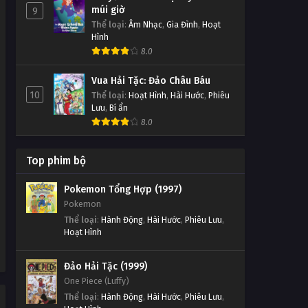
múi giờ
9
Thể loại
:
Âm Nhạc
,
Gia Đình
,
Hoạt
Hình
8.0
Vua Hải Tặc: Đảo Châu Báu
10
Thể loại
:
Hoạt Hình
,
Hài Hước
,
Phiêu
Lưu
,
Bí ẩn
8.0
Top phim bộ
Pokemon Tổng Hợp (1997)
Pokemon
Thể loại
:
Hành Động
,
Hài Hước
,
Phiêu Lưu
,
Hoạt Hình
Đảo Hải Tặc (1999)
One Piece (Luffy)
Thể loại
:
Hành Động
,
Hài Hước
,
Phiêu Lưu
,