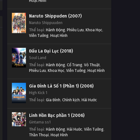
Hoạt Hình
Naruto Shippuden (2007)
Naruto Shippuuden
Thể loại
:
Hành Động
,
Phiêu Lưu
,
Khoa Học
,
Viễn Tưởng
,
Hoạt Hình
Đấu La Đại Lục (2018)
Soul Land
Thể loại
:
Hành Động
,
Cổ Trang
,
Võ Thuật
,
Phiêu Lưu
,
Khoa Học
,
Viễn Tưởng
,
Hoạt Hình
Gia Đình Là Số 1 (Phần 1) (2006)
High Kick 1
Thể loại
:
Gia Đình
,
Chính kịch
,
Hài Hước
Linh Hồn Bạc phần 1 (2006)
Gintama ss1
Thể loại
:
Hành Động
,
Hài Hước
,
Viễn Tưởng
,
Thần Thoại
,
Hoạt Hình