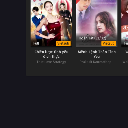
Hoàn Tất (32/32)
Full
Fu
Vietsub
Vietsub
Chiến lược tình yêu
Mệnh Lệnh Thần Tình
W
đích thực
Yêu
True Love Strategy
Prakasit Kammathep -
Wol
Cupid's Command