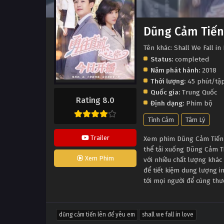
Dũng Cảm Tiến
Tên khác: Shall We Fall in
Status:
completed
Năm phát hành:
2018
Thời lượng:
45 phút/tậ
Quốc gia:
Trung Quốc
Rating 8.0
Định dạng:
Phim bộ
Tình Cảm
Tâm Lý
Trailer
Xem phim Dũng Cảm Tiến L
thể tải xuống Dũng Cảm T
Xem Phim
với nhiều chất lượng khá
để tiết kiệm dung lượng i
tới mọi người để cùng th
dũng cảm tiến lên để yêu em
shall we fall in love