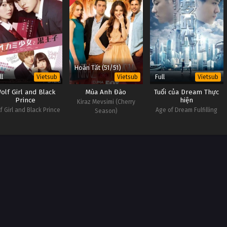
Hoàn Tất (51/51)
ll
Full
Vietsub
Vietsub
Vietsub
olf Girl and Black
Mùa Anh Đào
Tuổi của Dream Thực
Prince
hiện
Kiraz Mevsimi (Cherry
f Girl and Black Prince
Age of Dream Fulfilling
Season)