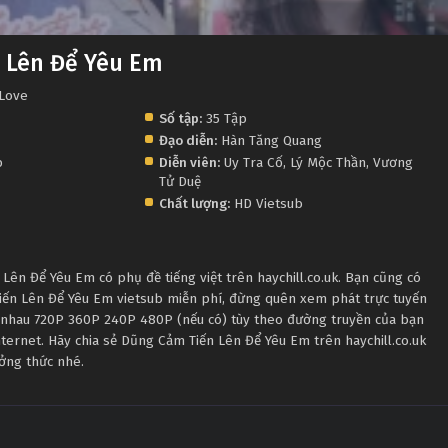
 Lên Để Yêu Em
 Love
Số tập:
35 Tập
Đạo diễn:
Hàn Tăng Quang
p
Diễn viên:
Uy Tra Cố
,
Lý Mộc Thần
,
Vương
Tử Duệ
Chất lượng:
HD Vietsub
ên Để Yêu Em có phụ đề tiếng việt trên haychill.co.uk. Bạn cũng có
iến Lên Để Yêu Em vietsub miễn phí, đừng quên xem phát trực tuyến
c nhau 720P 360P 240P 480P (nếu có) tùy theo đường truyền của bạn
nternet. Hãy chia sẻ Dũng Cảm Tiến Lên Để Yêu Em trên haychill.co.uk
ưởng thức nhé.