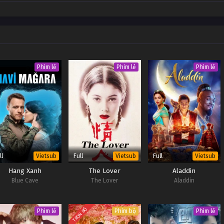
m Tập 24
OP - Vietsub #1
m Tập 23
OP - Vietsub #1
m Tập 22
OP - Vietsub #1
Phim lẻ
Phim lẻ
Phim lẻ
m Tập 21
OP - Vietsub #1
ll
Full
Full
Vietsub
Vietsub
Vietsub
Hang Xanh
The Lover
Aladdin
Blue Cave
The Lover
Aladdin
TRỌN BỘ
Phim lẻ
Phim bộ
Phim lẻ