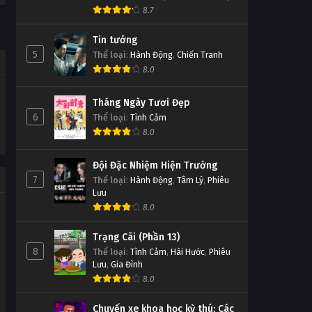
8.7
Tin tưởng
5
Thể loại
:
Hành Động
,
Chiến Tranh
8.0
Tháng Ngày Tươi Đẹp
6
Thể loại
:
Tình Cảm
8.0
Đội Đặc Nhiệm Hiện Trường
7
Thể loại
:
Hành Động
,
Tâm Lý
,
Phiêu
Lưu
8.0
Trạng Cãi (Phần 13)
8
Thể loại
:
Tình Cảm
,
Hài Hước
,
Phiêu
Lưu
,
Gia Đình
8.0
Chuyến xe khoa học kỳ thú: Các