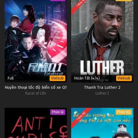
TRỌN BỘ
Full
Hoàn Tất (4/4)
Vietsub
Vietsub
Huyền thoại tốc độ biển số xe Q1
Thanh Tra Luther 2
Racer of Life
Luther 2
Phim lẻ
Phim bộ
TRỌN BỘ