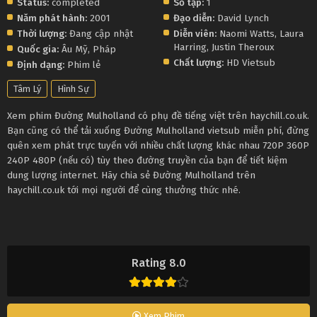
Status:
completed
Số tập:
1
Năm phát hành:
2001
Đạo diễn:
David Lynch
Thời lượng:
Đang cập nhật
Diễn viên:
Naomi Watts
,
Laura
Harring
,
Justin Theroux
Quốc gia:
Âu Mỹ
,
Pháp
Chất lượng:
HD Vietsub
Định dạng:
Phim lẻ
Tâm Lý
Hình Sự
Xem phim Đường Mulholland có phụ đề tiếng việt trên haychill.co.uk.
Bạn cũng có thể tải xuống Đường Mulholland vietsub miễn phí, đừng
quên xem phát trực tuyến với nhiều chất lượng khác nhau 720P 360P
240P 480P (nếu có) tùy theo đường truyền của bạn để tiết kiệm
dung lượng internet. Hãy chia sẻ Đường Mulholland trên
haychill.co.uk tới mọi người để cùng thưởng thức nhé.
Rating 8.0
Xem Phim