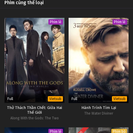
Phim cùng thể loại
Phim lẻ
Phim lẻ
Full
Full
Vietsub
Vietsub
Thử Thách Thần Chết: Giữa Hai
Hành Trình Tìm Lại
Thế Giới
The Water Diviner
Along With the Gods: The Two
Worlds
Phim lẻ
Phim bộ