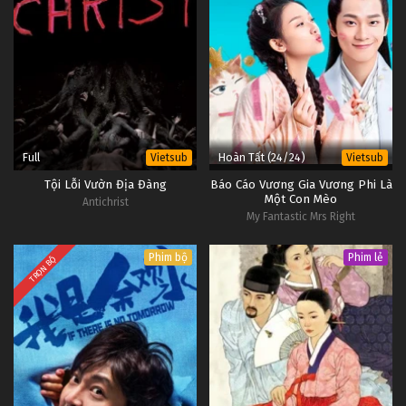
Full
Hoàn Tất (24/24)
Vietsub
Vietsub
Tội Lỗi Vườn Địa Đàng
Báo Cáo Vương Gia Vương Phi Là
Một Con Mèo
Antichrist
My Fantastic Mrs Right
Phim bộ
Phim lẻ
TRỌN BỘ