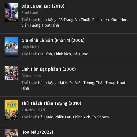
Đấu La Đại Lục (2018)
Soul Land
Thể loại
:
Hành Động
,
Cổ Trang
,
Võ Thuật
,
Phiêu Lưu
,
Khoa Học
,
Viễn Tưởng
,
Hoạt Hình
Gia Đình Là Số 1 (Phần 1) (2006)
High Kick 1
Thể loại
:
Gia Đình
,
Chính kịch
,
Hài Hước
Linh Hồn Bạc phần 1 (2006)
Gintama ss1
Thể loại
:
Hành Động
,
Hài Hước
,
Viễn Tưởng
,
Thần Thoại
,
Hoạt
Hình
Thử Thách Thần Tượng (2010)
RUNNING MAN
Thể loại
:
Hài Hước
,
Phiêu Lưu
,
Chính kịch
,
TV Shows
Hoa Máu (2022)