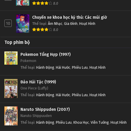
8.0
Chuyến xe khoa học kỳ thú: Các múi giờ
10
Thể loại
:
Âm Nhạc
,
Gia Đình
,
Hoạt Hình
8.0
Top phim bộ
Pokemon Tổng Hợp (1997)
Pokemon
Thể loại
:
Hành Động
,
Hài Hước
,
Phiêu Lưu
,
Hoạt Hình
Đảo Hải Tặc (1999)
One Piece (Luffy)
Thể loại
:
Hành Động
,
Hài Hước
,
Phiêu Lưu
,
Hoạt Hình
Naruto Shippuden (2007)
Naruto Shippuuden
Thể loại
:
Hành Động
,
Phiêu Lưu
,
Khoa Học
,
Viễn Tưởng
,
Hoạt Hình