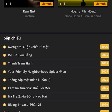
Full
Full
Vietsub
Vietsub
Rạn Nứt
Hoàng Phi Hồng
Fracture
Once Upon A Time In China
Sắp chiếu
Avengers: Cuộc Chiến Bí Mật
2026
Bộ Tứ Siêu Đẳng
2025
Thanh Trâm Hành
2025
Your Friendly Neighborhood Spider-Man
2025
Thăng cấp một mình (Phần 2)
2025
Captain America: Thế Giới Mới
2025
Na Tra 2: Ma Đồng Náo Hải
2025
Rising Impact (Phần 2)
2024