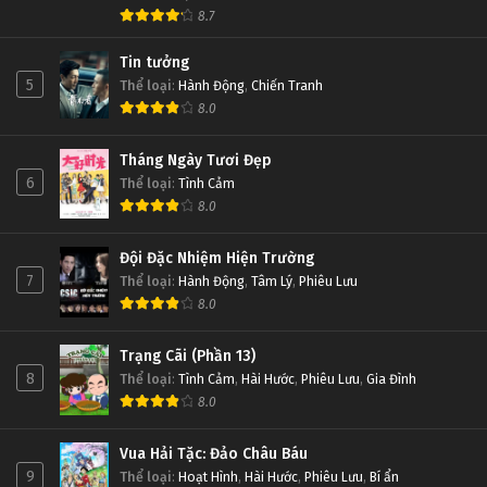
8.7
Tin tưởng
5
Thể loại
:
Hành Động
,
Chiến Tranh
8.0
Tháng Ngày Tươi Đẹp
6
Thể loại
:
Tình Cảm
8.0
Đội Đặc Nhiệm Hiện Trường
7
Thể loại
:
Hành Động
,
Tâm Lý
,
Phiêu Lưu
8.0
Trạng Cãi (Phần 13)
8
Thể loại
:
Tình Cảm
,
Hài Hước
,
Phiêu Lưu
,
Gia Đình
8.0
Vua Hải Tặc: Đảo Châu Báu
9
Thể loại
:
Hoạt Hình
,
Hài Hước
,
Phiêu Lưu
,
Bí ẩn