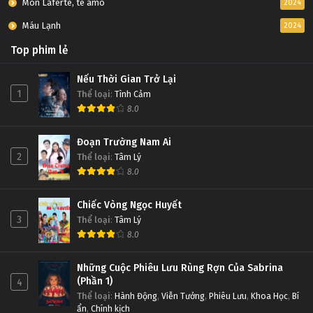
Mon Laferte, te amo
2024
Máu Lạnh
2024
Top phim lẻ
Nếu Thời Gian Trở Lại
1
Thể loại
:
Tình Cảm
8.0
Đoạn Trường Nam Ai
2
Thể loại
:
Tâm Lý
8.0
Chiếc Vòng Ngọc Huyết
3
Thể loại
:
Tâm Lý
8.0
Những Cuộc Phiêu Lưu Rùng Rợn Của Sabrina
(Phần 1)
4
Thể loại
:
Hành Động
,
Viễn Tưởng
,
Phiêu Lưu
,
Khoa Học
,
Bí
ẩn
,
Chính kịch