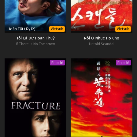
Hoàn Tất (12/12)
Full
Vietsub
Vietsub
Tôi Là Dư Hoan Thuỷ
Nỗi Ô Nhục Họ Cho
If There is No Tomorrow
Untold Scandal
Phim lẻ
Phim lẻ