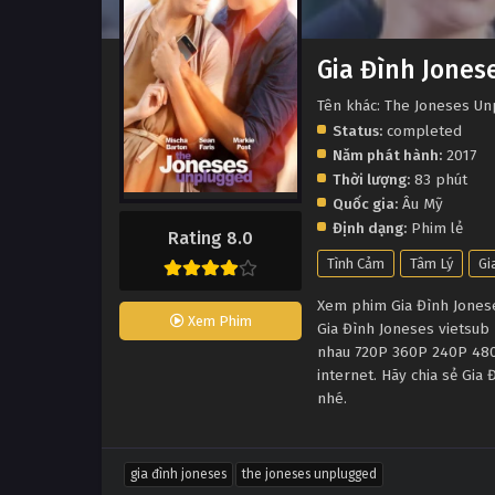
Gia Đình Jones
Tên khác: The Joneses U
Status:
completed
Năm phát hành:
2017
Thời lượng:
83 phút
Quốc gia:
Âu Mỹ
Định dạng:
Phim lẻ
Rating 8.0
Tình Cảm
Tâm Lý
Gi
Xem phim Gia Đình Joneses
Xem Phim
Gia Đình Joneses vietsub
nhau 720P 360P 240P 480P
internet. Hãy chia sẻ Gia
nhé.
gia đình joneses
the joneses unplugged