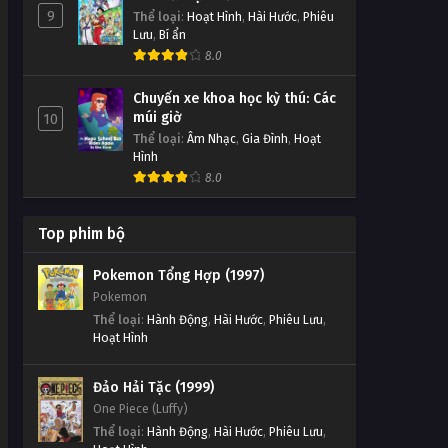
9
Thể loại
:
Hoạt Hình
,
Hài Hước
,
Phiêu
Lưu
,
Bí ẩn
8.0
Chuyến xe khoa học kỳ thú: Các
múi giờ
10
Thể loại
:
Âm Nhạc
,
Gia Đình
,
Hoạt
Hình
8.0
Top phim bộ
Pokemon Tổng Hợp (1997)
Pokemon
Thể loại
:
Hành Động
,
Hài Hước
,
Phiêu Lưu
,
Hoạt Hình
Đảo Hải Tặc (1999)
One Piece (Luffy)
Thể loại
:
Hành Động
,
Hài Hước
,
Phiêu Lưu
,