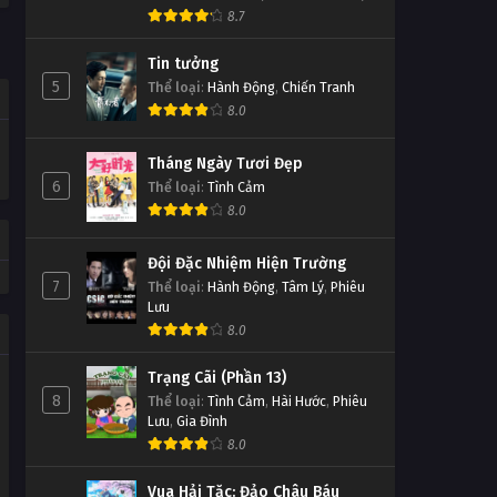
8.7
Tin tưởng
5
Thể loại
:
Hành Động
,
Chiến Tranh
8.0
Tháng Ngày Tươi Đẹp
6
Thể loại
:
Tình Cảm
8.0
Đội Đặc Nhiệm Hiện Trường
7
Thể loại
:
Hành Động
,
Tâm Lý
,
Phiêu
Lưu
8.0
Trạng Cãi (Phần 13)
8
Thể loại
:
Tình Cảm
,
Hài Hước
,
Phiêu
Lưu
,
Gia Đình
8.0
Vua Hải Tặc: Đảo Châu Báu