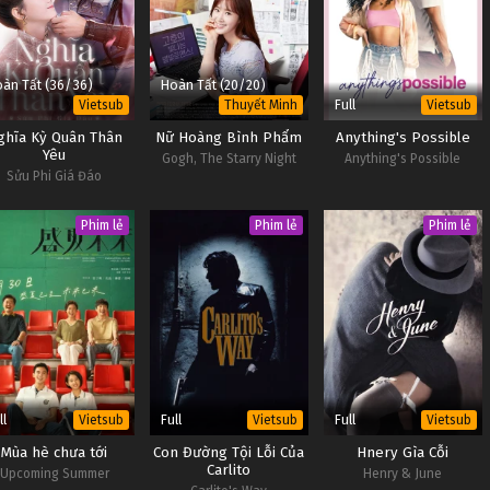
àn Tất (36/36)
Hoàn Tất (20/20)
Full
Vietsub
Thuyết Minh
Vietsub
ghĩa Kỳ Quân Thân
Nữ Hoàng Bình Phẩm
Anything's Possible
Yêu
Gogh, The Starry Night
Anything's Possible
Sửu Phi Giá Đáo
Phim lẻ
Phim lẻ
Phim lẻ
ll
Full
Full
Vietsub
Vietsub
Vietsub
Mùa hè chưa tới
Con Đường Tội Lỗi Của
Hnery Gìa Cỗi
Carlito
Upcoming Summer
Henry & June