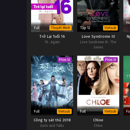
Ho
Full
Tập 12
Thuyết Minh
Vietsub
Trở Lại Tuổi 16
Love Syndrome III
N
16…Again
Love Syndrome III : The
Series
Phim lẻ
Phim lẻ
Full
Full
Fu
Vietsub
Vietsub
Công ty sát thủ 2018
Chloe
Guns and Talks
Chloe