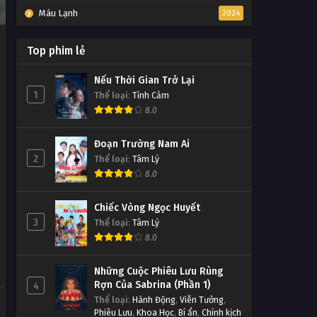
Máu Lạnh
2024
Top phim lẻ
Nếu Thời Gian Trở Lại
1
Thể loại
:
Tình Cảm
8.0
Đoạn Trường Nam Ai
2
Thể loại
:
Tâm Lý
8.0
Chiếc Vòng Ngọc Huyết
3
Thể loại
:
Tâm Lý
8.0
Những Cuộc Phiêu Lưu Rùng
Rợn Của Sabrina (Phần 1)
4
Thể loại
:
Hành Động
,
Viễn Tưởng
,
Phiêu Lưu
,
Khoa Học
,
Bí ẩn
,
Chính kịch