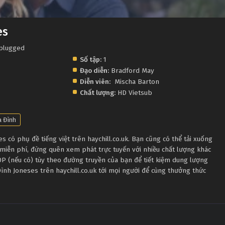
es
nplugged
Số tập:
1
Đạo diễn:
Bradford May
Diễn viên:
Mischa Barton
Chất lượng:
HD Vietsub
a Đình
 có phụ đề tiếng việt trên haychill.co.uk. Bạn cũng có thể tải xuống
 miễn phí, đừng quên xem phát trực tuyến với nhiều chất lượng khác
 (nếu có) tùy theo đường truyền của bạn để tiết kiệm dung lượng
 Đình Joneses trên haychill.co.uk tới mọi người để cùng thưởng thức