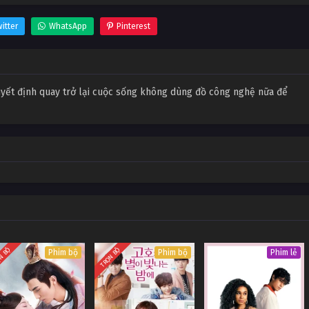
itter
WhatsApp
Pinterest
uyết định quay trở lại cuộc sống không dùng đồ công nghệ nữa để
N BỘ
TRỌN BỘ
Phim bộ
Phim bộ
Phim lẻ