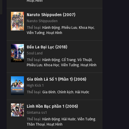
Hoạt Hình
Naruto Shippuden (2007)
Naruto Shippuuden
Thể loại
:
Hành Động
,
Phiêu Lưu
,
Khoa Học
,
Viễn Tưởng
,
Hoạt Hình
Đấu La Đại Lục (2018)
Soul Land
Thể loại
:
Hành Động
,
Cổ Trang
,
Võ Thuật
,
Phiêu Lưu
,
Khoa Học
,
Viễn Tưởng
,
Hoạt Hình
Gia Đình Là Số 1 (Phần 1) (2006)
High Kick 1
Thể loại
:
Gia Đình
,
Chính kịch
,
Hài Hước
Linh Hồn Bạc phần 1 (2006)
Gintama ss1
Thể loại
:
Hành Động
,
Hài Hước
,
Viễn Tưởng
,
Thần Thoại
,
Hoạt Hình