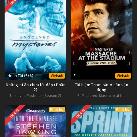
TRỌN BỘ
Hoàn Tất (6/6)
Full
Vietsub
Vietsub
Những bí ẩn chưa lời đáp (Phần
Tái hiện: Thảm sát ở sân vận
2)
động
Unsolved Mysteries (Season 2)
ReMastered: Massacre at the
Stadium
Phim bộ
Phim bộ
TRỌN BỘ
TRỌN BỘ