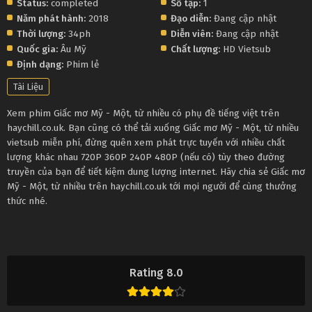
Status:
completed
Số tập:
1
Năm phát hành:
2018
Đạo diễn:
Đang cập nhật
Thời lượng:
34ph
Diễn viên:
Đang cập nhật
Quốc gia:
Âu Mỹ
Chất lượng:
HD Vietsub
Định dạng:
Phim lẻ
Tài Liệu
Xem phim Giấc mơ Mỹ - Một, từ nhiều có phụ đề tiếng việt trên
haychill.co.uk. Bạn cũng có thể tải xuống Giấc mơ Mỹ - Một, từ nhiều
vietsub miễn phí, đừng quên xem phát trực tuyến với nhiều chất
lượng khác nhau 720P 360P 240P 480P (nếu có) tùy theo đường
truyền của bạn để tiết kiệm dung lượng internet. Hãy chia sẻ Giấc mơ
Mỹ - Một, từ nhiều trên haychill.co.uk tới mọi người để cùng thưởng
thức nhé.
Rating 8.0