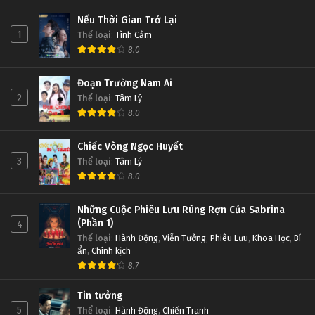
Nếu Thời Gian Trở Lại
1
Thể loại
:
Tình Cảm
8.0
Đoạn Trường Nam Ai
2
Thể loại
:
Tâm Lý
8.0
Chiếc Vòng Ngọc Huyết
3
Thể loại
:
Tâm Lý
8.0
Những Cuộc Phiêu Lưu Rùng Rợn Của Sabrina
(Phần 1)
4
Thể loại
:
Hành Động
,
Viễn Tưởng
,
Phiêu Lưu
,
Khoa Học
,
Bí
ẩn
,
Chính kịch
8.7
Tin tưởng
5
Thể loại
:
Hành Động
,
Chiến Tranh