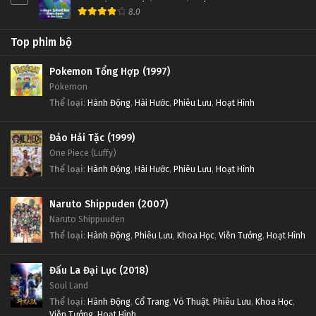
8.0
Top phim bộ
Pokemon Tổng Hợp (1997)
Pokemon
Thể loại
:
Hành Động
,
Hài Hước
,
Phiêu Lưu
,
Hoạt Hình
Đảo Hải Tặc (1999)
One Piece (Luffy)
Thể loại
:
Hành Động
,
Hài Hước
,
Phiêu Lưu
,
Hoạt Hình
Naruto Shippuden (2007)
Naruto Shippuuden
Thể loại
:
Hành Động
,
Phiêu Lưu
,
Khoa Học
,
Viễn Tưởng
,
Hoạt Hình
Đấu La Đại Lục (2018)
Soul Land
Thể loại
:
Hành Động
,
Cổ Trang
,
Võ Thuật
,
Phiêu Lưu
,
Khoa Học
,
Viễn Tưởng
,
Hoạt Hình