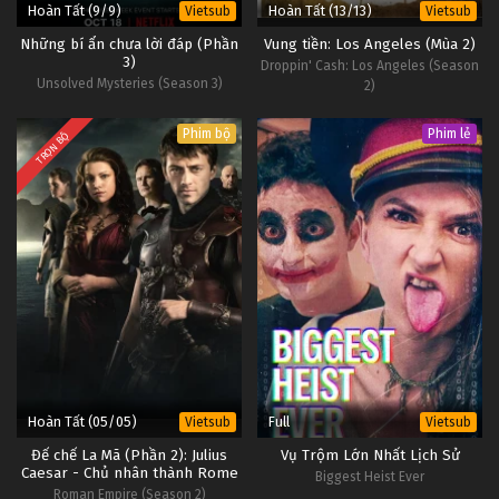
Hoàn Tất (9/9)
Hoàn Tất (13/13)
Vietsub
Vietsub
Những bí ẩn chưa lời đáp (Phần
Vung tiền: Los Angeles (Mùa 2)
3)
Droppin' Cash: Los Angeles (Season
Unsolved Mysteries (Season 3)
2)
Phim bộ
Phim lẻ
TRỌN BỘ
Hoàn Tất (05/05)
Full
Vietsub
Vietsub
Đế chế La Mã (Phần 2): Julius
Vụ Trộm Lớn Nhất Lịch Sử
Caesar - Chủ nhân thành Rome
Biggest Heist Ever
Roman Empire (Season 2)