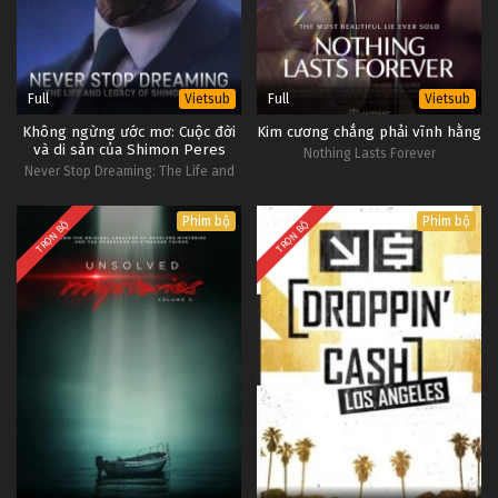
Full
Full
Vietsub
Vietsub
Không ngừng ước mơ: Cuộc đời
Kim cương chẳng phải vĩnh hằng
và di sản của Shimon Peres
Nothing Lasts Forever
Never Stop Dreaming: The Life and
Legacy of Shimon Peres
Phim bộ
Phim bộ
TRỌN BỘ
TRỌN BỘ