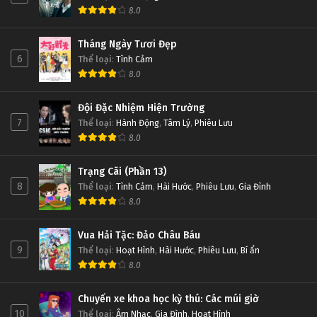
8.0
Tháng Ngày Tươi Đẹp
6
Thể loại
:
Tình Cảm
8.0
Đội Đặc Nhiệm Hiện Trường
7
Thể loại
:
Hành Động
,
Tâm Lý
,
Phiêu Lưu
8.0
Trạng Cãi (Phần 13)
8
Thể loại
:
Tình Cảm
,
Hài Hước
,
Phiêu Lưu
,
Gia Đình
8.0
Vua Hải Tặc: Đảo Châu Báu
9
Thể loại
:
Hoạt Hình
,
Hài Hước
,
Phiêu Lưu
,
Bí ẩn
8.0
Chuyến xe khoa học kỳ thú: Các múi giờ
10
Thể loại
:
Âm Nhạc
,
Gia Đình
,
Hoạt Hình