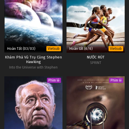
Hoàn Tất (03/03)
Hoàn tất (6/6)
Vietsub
Vietsub
Khám Phá Vũ Trụ Cùng Stephen
NƯỚC RÚT
Hawking
SPRINT
Into the Universe with Stephen
Hawking
Phim lẻ
Phim lẻ