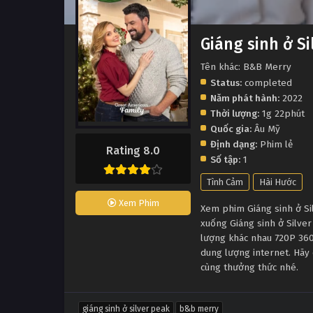
Giáng sinh ở Si
Tên khác: B&B Merry
Status:
completed
Năm phát hành:
2022
Thời lượng:
1g 22phút
Quốc gia:
Âu Mỹ
Định dạng:
Phim lẻ
Rating 8.0
Số tập:
1
Tình Cảm
Hài Hước
Xem Phim
Xem phim Giáng sinh ở Silv
xuống Giáng sinh ở Silver
lượng khác nhau 720P 360
dung lượng internet. Hãy c
cùng thưởng thức nhé.
giáng sinh ở silver peak
b&b merry