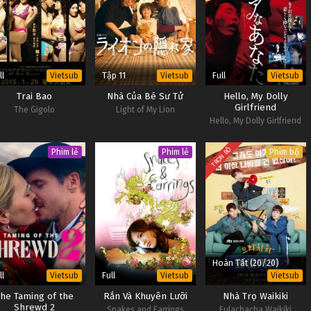
ll
Tập 11
Full
Vietsub
Vietsub
Vietsub
Trai Bao
Nhà Của Bé Sư Tử
Hello, My Dolly
Girlfriend
The Gigolo
Light of My Lion
Hello, My Dolly Girlfriend
TRỌN BỘ
Phim lẻ
Phim lẻ
Phim bộ
Hoàn Tất (20/20)
ll
Full
Vietsub
Vietsub
Vietsub
The Taming of the
Rắn Và Khuyên Lưỡi
Nhà Trọ Waikiki
Shrewd 2
Snakes and Earrings
Eulachacha Waikiki