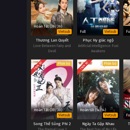
Hoàn Tất (36/36)
Full
Fu
Vietsub
Vietsub
Thương Lan Quyết
Phục Hy giác ngộ
Love Between Fairy and
Artificial Intelligence: Fuxi
Devil
Awakens
TRỌN BỘ
TRỌN BỘ
Phim bộ
Phim bộ
Hoàn Tất (30/30)
Hoàn tất (14/14)
Fu
Vietsub
Vietsub
Song Thế Sủng Phi 2
Ngày Ta Gặp Nhau
The Eternal Love 2
The Best Day of My Life