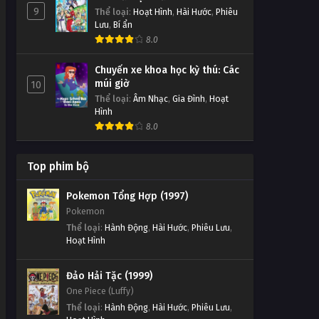
9
Thể loại
:
Hoạt Hình
,
Hài Hước
,
Phiêu
Lưu
,
Bí ẩn
8.0
Chuyến xe khoa học kỳ thú: Các
múi giờ
10
Thể loại
:
Âm Nhạc
,
Gia Đình
,
Hoạt
Hình
8.0
Top phim bộ
Pokemon Tổng Hợp (1997)
Pokemon
Thể loại
:
Hành Động
,
Hài Hước
,
Phiêu Lưu
,
Hoạt Hình
Đảo Hải Tặc (1999)
One Piece (Luffy)
Thể loại
:
Hành Động
,
Hài Hước
,
Phiêu Lưu
,