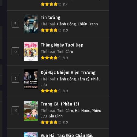
8.7
Tin tưởng
5
Thể loại
:
Hành Động
,
Chiến Tranh
8.0
Tháng Ngày Tươi Đẹp
6
Thể loại
:
Tình Cảm
8.0
Đội Đặc Nhiệm Hiện Trường
7
Thể loại
:
Hành Động
,
Tâm Lý
,
Phiêu
Lưu
8.0
Trạng Cãi (Phần 13)
8
Thể loại
:
Tình Cảm
,
Hài Hước
,
Phiêu
Lưu
,
Gia Đình
8.0
Vua Hải Tặc: Đảo Châu Báu