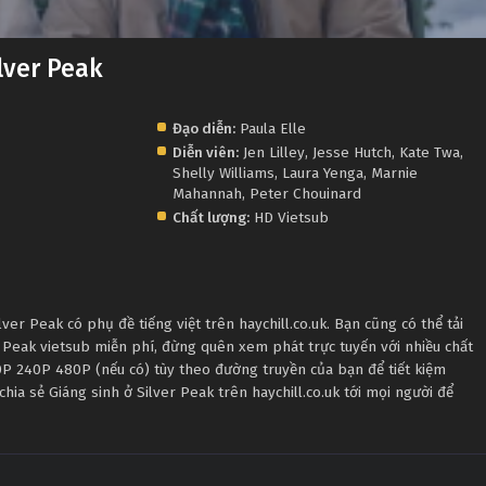
lver Peak
Đạo diễn:
Paula Elle
Diễn viên:
Jen Lilley
,
Jesse Hutch
,
Kate Twa
,
Shelly Williams
,
Laura Yenga
,
Marnie
Mahannah
,
Peter Chouinard
Chất lượng:
HD Vietsub
er Peak có phụ đề tiếng việt trên haychill.co.uk. Bạn cũng có thể tải
 Peak vietsub miễn phí, đừng quên xem phát trực tuyến với nhiều chất
P 240P 480P (nếu có) tùy theo đường truyền của bạn để tiết kiệm
hia sẻ Giáng sinh ở Silver Peak trên haychill.co.uk tới mọi người để