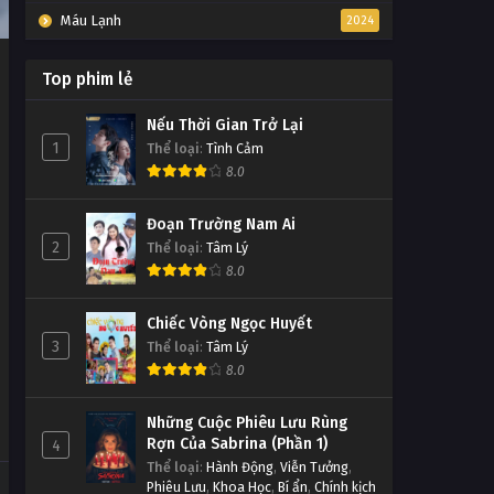
Máu Lạnh
2024
Top phim lẻ
Nếu Thời Gian Trở Lại
1
Thể loại
:
Tình Cảm
8.0
Đoạn Trường Nam Ai
2
Thể loại
:
Tâm Lý
8.0
Chiếc Vòng Ngọc Huyết
3
Thể loại
:
Tâm Lý
8.0
Những Cuộc Phiêu Lưu Rùng
Rợn Của Sabrina (Phần 1)
4
Thể loại
:
Hành Động
,
Viễn Tưởng
,
Phiêu Lưu
,
Khoa Học
,
Bí ẩn
,
Chính kịch