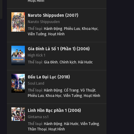
Hoạt Hình
Naruto Shippuden (2007)
Naruto Shippuuden
Thể loại
:
Hành Động
,
Phiêu Lưu
,
Khoa Học
,
Viễn Tưởng
,
Hoạt Hình
Gia Đình Là Số 1 (Phần 1) (2006)
High Kick 1
Thể loại
:
Gia Đình
,
Chính kịch
,
Hài Hước
Đấu La Đại Lục (2018)
Soul Land
Thể loại
:
Hành Động
,
Cổ Trang
,
Võ Thuật
,
Phiêu Lưu
,
Khoa Học
,
Viễn Tưởng
,
Hoạt Hình
Linh Hồn Bạc phần 1 (2006)
Gintama ss1
Thể loại
:
Hành Động
,
Hài Hước
,
Viễn Tưởng
,
Thần Thoại
,
Hoạt Hình