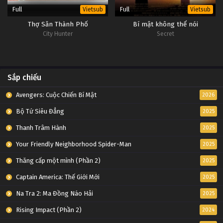
Full
Full
Vietsub
Vietsub
Thợ Săn Thành Phố
Bí mật không thể nói
City Hunter
Secret
Sắp chiếu
Avengers: Cuộc Chiến Bí Mật
2026
Bộ Tứ Siêu Đẳng
2025
Thanh Trâm Hành
2025
Your Friendly Neighborhood Spider-Man
2025
Thăng cấp một mình (Phần 2)
2025
Captain America: Thế Giới Mới
2025
Na Tra 2: Ma Đồng Náo Hải
2025
Rising Impact (Phần 2)
2024