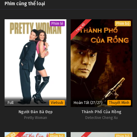
Phim cùng thể loại
Phim lẻ
Phim bộ
TRỌN BỘ
Full
Hoàn Tất (27/27)
Vietsub
Thuyết Minh
Người Đàn Bà Đẹp
Thành Phố Của Rồng
Pretty Woman
Detective Cheng Xu
Phim bộ
Phim bộ