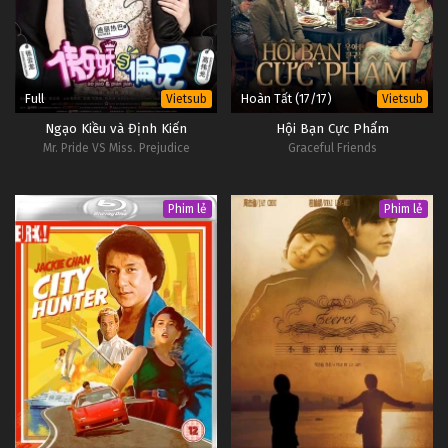
Full
Hoàn Tất (17/17)
Vietsub
Vietsub
Ngạo Kiều và Định Kiến
Hội Bạn Cực Phẩm
Mr. Pride VS Miss. Prejudice
Graceful Friends
Phim lẻ
Phim lẻ