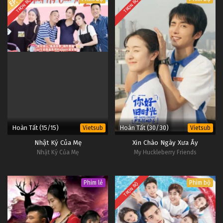
TRỌN BỘ
TRỌN BỘ
Hoàn Tất (15/15)
Hoàn Tất (30/30)
Vietsub
Vietsub
Nhật Ký Của Mẹ
Xin Chào Ngày Xưa Ấy
Nhật Ký Của Mẹ
My Huckleberry Friends
Phim lẻ
Phim bộ
TRỌN BỘ