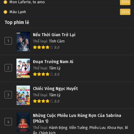
Mon Laferte, te amo
2024
Máu Lạnh
2024
Top phim lẻ
Nếu Thời Gian Trở Lại
1
Thể loại
:
Tình Cảm
8.0
Đoạn Trường Nam Ai
2
Thể loại
:
Tâm Lý
8.0
Chiếc Vòng Ngọc Huyết
3
Thể loại
:
Tâm Lý
8.0
Những Cuộc Phiêu Lưu Rùng Rợn Của Sabrina
(Phần 1)
4
Thể loại
:
Hành Động
,
Viễn Tưởng
,
Phiêu Lưu
,
Khoa Học
,
Bí
ẩn
,
Chính kịch