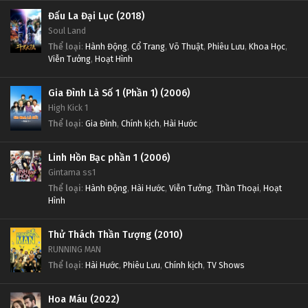
Đấu La Đại Lục (2018)
Soul Land
Thể loại
:
Hành Động
,
Cổ Trang
,
Võ Thuật
,
Phiêu Lưu
,
Khoa Học
,
Viễn Tưởng
,
Hoạt Hình
Gia Đình Là Số 1 (Phần 1) (2006)
High Kick 1
Thể loại
:
Gia Đình
,
Chính kịch
,
Hài Hước
Linh Hồn Bạc phần 1 (2006)
Gintama ss1
Thể loại
:
Hành Động
,
Hài Hước
,
Viễn Tưởng
,
Thần Thoại
,
Hoạt
Hình
Thử Thách Thần Tượng (2010)
RUNNING MAN
Thể loại
:
Hài Hước
,
Phiêu Lưu
,
Chính kịch
,
TV Shows
Hoa Máu (2022)