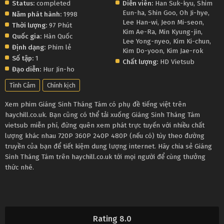
Status:
completed
Diễn viên:
Han Suk-kyu
,
Shim
Eun-ha
,
Shin Goo
,
Oh Ji-hye
,
Năm phát hành:
1998
Lee Han-wi
,
Jeon Mi-seon
,
Thời lượng:
97 Phút
Kim Ae-Ra
,
Min Kyung-jin
,
Quốc gia:
Hàn Quốc
Lee Yong-nyeo
,
Kim Ki-chun
,
Định dạng:
Phim lẻ
Kim Do-yoon
,
Kim Jae-rok
Số tập:
1
Chất lượng:
HD Vietsub
Đạo diễn:
Hur Jin-ho
Tình Cảm
Chính kịch
Xem phim Giáng Sinh Tháng Tám có phụ đề tiếng việt trên
haychill.co.uk. Bạn cũng có thể tải xuống Giáng Sinh Tháng Tám
vietsub miễn phí, đừng quên xem phát trực tuyến với nhiều chất
lượng khác nhau 720P 360P 240P 480P (nếu có) tùy theo đường
truyền của bạn để tiết kiệm dung lượng internet. Hãy chia sẻ Giáng
Sinh Tháng Tám trên haychill.co.uk tới mọi người để cùng thưởng
thức nhé.
Rating 8.0