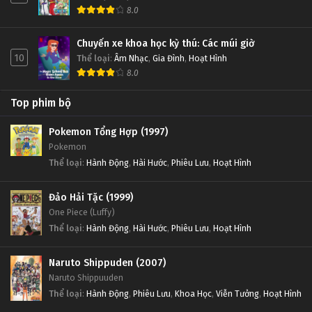
8.0
Chuyến xe khoa học kỳ thú: Các múi giờ
10
Thể loại
:
Âm Nhạc
,
Gia Đình
,
Hoạt Hình
8.0
Top phim bộ
Pokemon Tổng Hợp (1997)
Pokemon
Thể loại
:
Hành Động
,
Hài Hước
,
Phiêu Lưu
,
Hoạt Hình
Đảo Hải Tặc (1999)
One Piece (Luffy)
Thể loại
:
Hành Động
,
Hài Hước
,
Phiêu Lưu
,
Hoạt Hình
Naruto Shippuden (2007)
Naruto Shippuuden
Thể loại
:
Hành Động
,
Phiêu Lưu
,
Khoa Học
,
Viễn Tưởng
,
Hoạt Hình