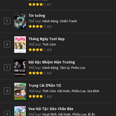
8.7
Tin tưởng
5
Thể loại
:
Hành Động
,
Chiến Tranh
8.0
Tháng Ngày Tươi Đẹp
6
Thể loại
:
Tình Cảm
8.0
Đội Đặc Nhiệm Hiện Trường
7
Thể loại
:
Hành Động
,
Tâm Lý
,
Phiêu Lưu
8.0
Trạng Cãi (Phần 13)
8
Thể loại
:
Tình Cảm
,
Hài Hước
,
Phiêu Lưu
,
Gia Đình
8.0
Vua Hải Tặc: Đảo Châu Báu
9
Thể loại
:
Hoạt Hình
,
Hài Hước
,
Phiêu Lưu
,
Bí ẩn