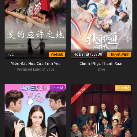
Full
Hoàn Tất (30/30)
Vietsub
Thuyết Minh
Miền Đất Hứa Của Tình Yêu
Chinh Phục Thanh Xuân
Promised Land of Love
Dive
Phim lẻ
Phim bộ
TRỌN BỘ